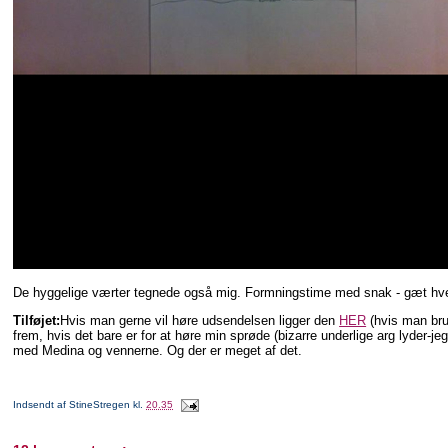
De hyggelige værter tegnede også mig. Formningstime med snak - gæt hvem,
Tilføjet:
Hvis man gerne vil høre udsendelsen ligger den
HER
(hvis man bru
frem, hvis det bare er for at høre min sprøde (bizarre underlige arg lyde
med Medina og vennerne. Og der er meget af det.
Indsendt af
StineStregen
kl.
20.35