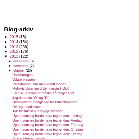
Blog-arkiv
►
2015
(15)
►
2014
(154)
►
2013
(238)
►
2012
(176)
▼
2011
(122)
►
december
(8)
►
november
(7)
▼
oktober
(23)
Radiostregen
Voksenkappen
Radiofonien - har man kendt mage?
Muligvis bliver jeg til den næste HULK
Eller ok, ødelagt er måske så meget sagt...
Jeg dansede "O" og "D"
Undskyld for manglende tro Patientkontoret
De ægte optimister
Tak for følelsen af trygge hænder
Ugen, som jeg burde have tegnet den: Lørdag
Ugen, som jeg burde have tegnet den: Fredag
Ugen, som jeg burde have tegnet den: Torsdag
Ugen, som jeg burde have tegnet den: Onsdag
Ugen, som jeg burde have tegnet den: Tirsdag
Svaret blæser i vinden