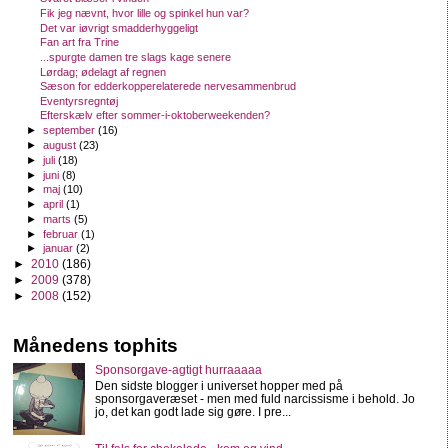
Fik jeg nævnt, hvor lille og spinkel hun var?
Det var iøvrigt smadderhyggeligt
Fan art fra Trine
...spurgte damen tre slags kage senere
Lørdag; ødelagt af regnen
Sæson for edderkopperelaterede nervesammenbrud
Eventyrsregntøj
Efterskælv efter sommer-i-oktoberweekenden?
►
september
(16)
►
august
(23)
►
juli
(18)
►
juni
(8)
►
maj
(10)
►
april
(1)
►
marts
(5)
►
februar
(1)
►
januar
(2)
►
2010
(186)
►
2009
(378)
►
2008
(152)
Månedens tophits
Sponsorgave-agtigt hurraaaaa
Den sidste blogger i universet hopper med på
sponsorgaveræset - men med fuld narcissisme i behold. Jo
jo, det kan godt lade sig gøre. I pre...