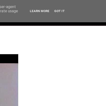
user-agent
erate usage
LEARN MORE
GOT IT