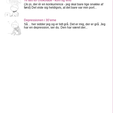
Til fals for chokolade - kom og vind
(Jo jo, der ér en konkurrence - jeg skal bare lige snakke af
først) Det viste sig heldigvis, at det bare var min port...
Depressionen i 30’erne
Så… her sidder jeg og er lidt grå. Det er mig, der er grå. Jeg
har en depression, ser du. Den har været der...