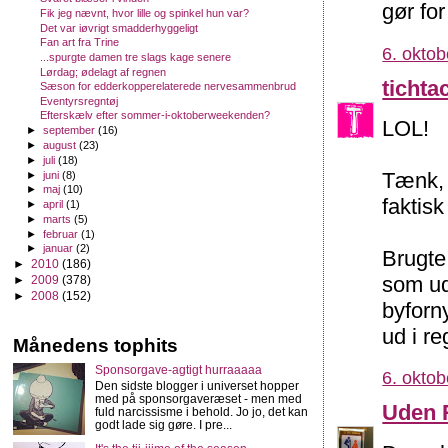
gør fo
Fik jeg nævnt, hvor lille og spinkel hun var?
Det var iøvrigt smadderhyggeligt
Fan art fra Trine
6. oktob
...spurgte damen tre slags kage senere
Lørdag; ødelagt af regnen
tichta
Sæson for edderkopperelaterede nervesammenbrud
Eventyrsregntøj
Efterskælv efter sommer-i-oktoberweekenden?
LOL!
►
september
(16)
►
august
(23)
►
juli
(18)
Tænk, 
►
juni
(8)
►
maj
(10)
faktisk
►
april
(1)
►
marts
(5)
►
februar
(1)
►
januar
(2)
Brugte
►
2010
(186)
som ud
►
2009
(378)
►
2008
(152)
byforn
ud i r
Månedens tophits
Sponsorgave-agtigt hurraaaaa
6. oktob
Den sidste blogger i universet hopper
med på sponsorgaveræset - men med
Uden 
fuld narcissisme i behold. Jo jo, det kan
godt lade sig gøre. I pre...