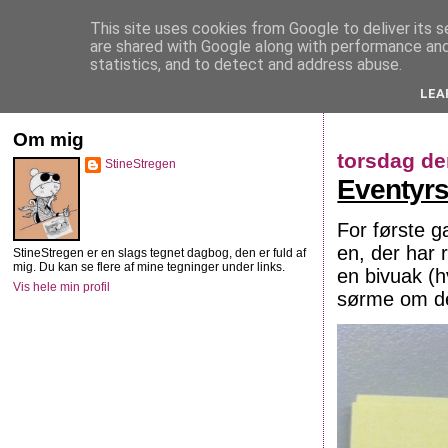
This site uses cookies from Google to deliver its s
StineStregen
are shared with Google along with performance and 
statistics, and to detect and address abuse.
LEA
Illustreret navlebeskuelse
Om mig
torsdag de
StineStregen
Eventyrs
For første g
en, der har 
StineStregen er en slags tegnet dagbog, den er fuld af
mig. Du kan se flere af mine tegninger under links.
en bivuak (h
Vis hele min profil
sørme om det