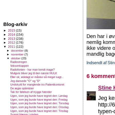
Blog-arkiv
►
2015
(15)
►
2014
(154)
Den har i øv
►
2013
(238)
nemlig komme
►
2012
(176)
▼
2011
(122)
ikke videre
►
december
(8)
mandlig bag
►
november
(7)
▼
oktober
(23)
Indsendt af
Sti
Radiostregen
Voksenkappen
Radiofonien - har man kendt mage?
Muligvis bliver jeg til den næste HULK
6 komment
Eller ok, ødelagt er måske så meget sagt...
Jeg dansede "O" og "D"
Undskyld for manglende tro Patientkontoret
Stine 
De ægte optimister
Tak for følelsen af trygge hænder
Ugen, som jeg burde have tegnet den: Lørdag
Jeg ke
Ugen, som jeg burde have tegnet den: Fredag
http:/
Ugen, som jeg burde have tegnet den: Torsdag
Ugen, som jeg burde have tegnet den: Onsdag
typen-
Ugen, som jeg burde have tegnet den: Tirsdag
Svaret blæser i vinden