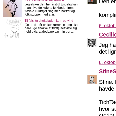
Den eh
It's the tii-iiime of the season
Jeg elsker den her årstid! Endelig kan
man hive de kulørte tørklæder frem,
trække i uldtøjet, ting med hætter og
kompli
folk stopper med at u...
Til fals for chokolade - kom og vind
(Jo jo, der ér en konkurrence - jeg skal
6. oktob
bare lige snakke af først) Det viste sig
heldigvis, at det bare var min port...
Cecili
Jeg ha
det li
6. oktob
Stine
Stine:
havde h
TichTa
hvor s
stedet