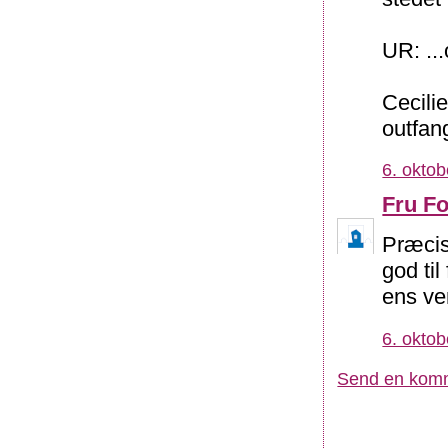
UR: ...
Cecili
outfan
6. oktob
Fru Fo
Præcis
god til
ens ve
6. oktob
Send en kom