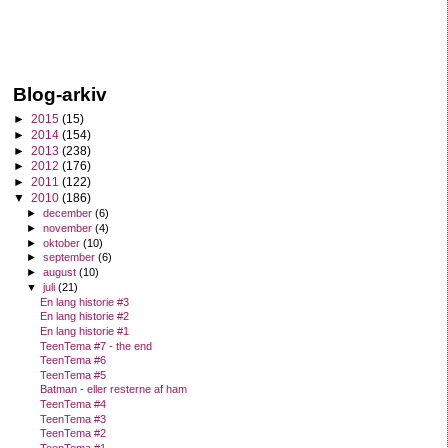
Blog-arkiv
►
2015
(15)
►
2014
(154)
►
2013
(238)
►
2012
(176)
►
2011
(122)
▼
2010
(186)
►
december
(6)
►
november
(4)
►
oktober
(10)
►
september
(6)
►
august
(10)
▼
juli
(21)
En lang historie #3
En lang historie #2
En lang historie #1
TeenTema #7 - the end
TeenTema #6
TeenTema #5
Batman - eller resterne af ham
TeenTema #4
TeenTema #3
TeenTema #2