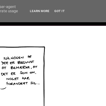
user-agent
erate usage
LEARN MORE
GOT IT