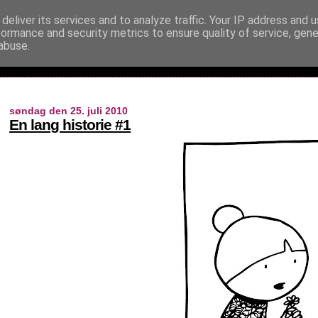
deliver its services and to analyze traffic. Your IP address and 
formance and security metrics to ensure quality of service, gen
abuse.
søndag den 25. juli 2010
En lang historie #1