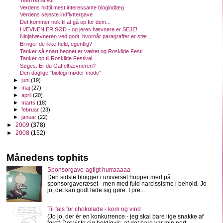
TeenTema #1
Verdens hidtil mest interessante blogindlæg
Verdens sejeste indflyttergave
Det kommer nok til at gå op for dem...
HÆVNEN ER SØD - og jeres hævnere er SEJE!
Ninjahævneren ved godt, hvornår paragraffer er stæ...
Bringer de ikke held, egentlig?
Tanker så snart hegnet er væltet og Roskilde Festi...
Tanker op til Roskilde Festival
Søges: Er du Gaffelhævneren?
Den daglige "biologi møder mode"
►
juni
(19)
►
maj
(27)
►
april
(20)
►
marts
(18)
►
februar
(23)
►
januar
(22)
►
2009
(378)
►
2008
(152)
Månedens tophits
Sponsorgave-agtigt hurraaaaa
Den sidste blogger i universet hopper med på
sponsorgaveræset - men med fuld narcissisme i behold. Jo
jo, det kan godt lade sig gøre. I pre...
Til fals for chokolade - kom og vind
(Jo jo, der ér en konkurrence - jeg skal bare lige snakke af
først) Det viste sig heldigvis, at det bare var min port...