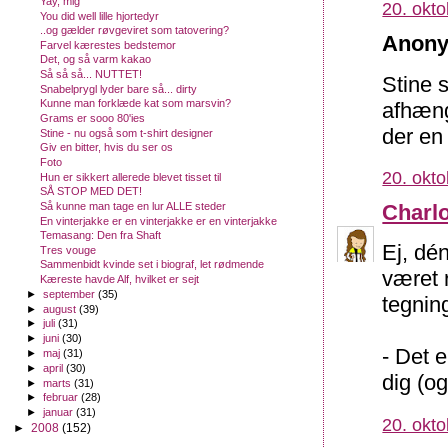
Yay, mig
20. okto
You did well lille hjortedyr
..og gælder røvgeviret som tatovering?
Anony
Farvel kærestes bedstemor
Det, og så varm kakao
Så så så... NUTTET!
Stine 
Snabelprygl lyder bare så... dirty
Kunne man forklæde kat som marsvin?
afhæng
Grams er sooo 80'ies
der en 
Stine - nu også som t-shirt designer
Giv en bitter, hvis du ser os
Foto
20. okto
Hun er sikkert allerede blevet tisset til
SÅ STOP MED DET!
Så kunne man tage en lur ALLE steder
Charlo
En vinterjakke er en vinterjakke er en vinterjakke
Temasang: Den fra Shaft
Ej, dé
Tres vouge
Sammenbidt kvinde set i biograf, let rødmende
været 
Kæreste havde Alf, hvilket er sejt
►
september
(35)
tegnin
►
august
(39)
►
juli
(31)
►
juni
(30)
- Det e
►
maj
(31)
►
april
(30)
dig (og
►
marts
(31)
►
februar
(28)
►
januar
(31)
20. okto
►
2008
(152)