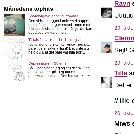
Ravn
s
Månedens tophits
Uuuuuh
Sponsorgave-agtigt hurraaaaa
Den sidste blogger i universet hopper
med på sponsorgaveræset - men med
20. okto
fuld narcissisme i behold. Jo jo, det kan
godt lade sig gøre. I pre...
Clemm
Til fals for chokolade - kom og vind
(Jo jo, der ér en konkurrence - jeg skal
bare lige snakke af først) Det viste sig
Sejt! G
heldigvis, at det bare var min port...
20. okto
Depressionen i 30’erne
Så… her sidder jeg og er lidt grå. Det
Tille
sa
er mig, der er grå. Jeg har en
depression, ser du. Den har været der...
Det er
// till
20. okto
Miws s