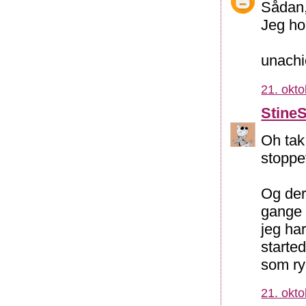
Sådan,
Jeg hol
unachi
21. okto
Stine
Oh tak
stoppe
Og der
gange (
jeg har
started
som ry
21. okto