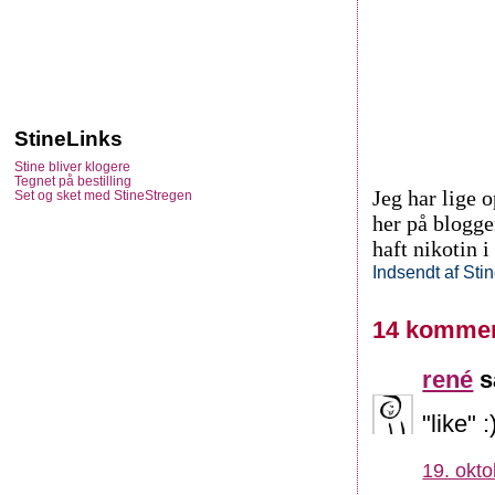
StineLinks
Stine bliver klogere
Tegnet på bestilling
Jeg har lige 
Set og sket med StineStregen
her på bloggen
haft nikotin i
Indsendt af
Sti
14 kommen
rené
s
"like" :
19. okto