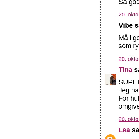
Så god
20. okto
Vibe s
Må lige
som ry
20. okto
Tina
sa
SUPER!!
Jeg har
For hu
omgive
20. okto
Lea
sa