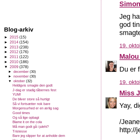
Simo
Jeg hav
god ti
Blog-arkiv
smagte
►
2015
(15)
►
2014
(154)
19. okto
►
2013
(238)
►
2012
(176)
Malou
►
2011
(122)
►
2010
(186)
▼
2009
(378)
Du er f
►
december
(30)
►
november
(30)
▼
oktober
(32)
19. okto
Heldigvis smagte den godt
J-dag er stadig tåbernes fest
Miss J
YUM!
De bliver store så hurtigt
Yay, di
Så vi fortsætter nok bare
Morgensurhed er en ærlig sag
Good times
Og så lige opbagt
/Jeane
Blame it on the cola
Må man godt gå i julehi?
http:/
Tristesse
Bare jeg slipper for at anholde dem