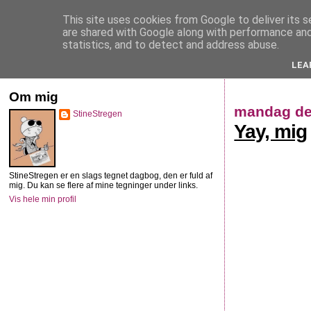
This site uses cookies from Google to deliver its s
StineStregen
are shared with Google along with performance and 
statistics, and to detect and address abuse.
LEA
Illustreret navlebeskuelse
Om mig
mandag de
StineStregen
Yay, mig
StineStregen er en slags tegnet dagbog, den er fuld af
mig. Du kan se flere af mine tegninger under links.
Vis hele min profil