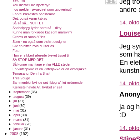
Jeg tr
Yay, mig
You did well lille hjortedyr
andre 
..og gælder røvgeviret som tatovering?
Farvel kærestes bedstemor
Det, og så varm kakao
14. okto
Så så så... NUTTET!
Snabelprygl lyder bare så... dirty
Louis
Kunne man forklæde kat som marsvin?
Grams er sooo 80'ies
Stine - nu også som t-shirt designer
Jeg syn
Giv en bitter, hvis du ser os
Foto
som ha
Hun er sikkert allerede blevet tisset til
SÅ STOP MED DET!
En ele
Så kunne man tage en lur ALLE steder
kunstne
En vinterjakke er en vinterjakke er en vinterjakke
Temasang: Den fra Shaft
Tres vouge
14. okto
Sammenbidt kvinde set i biograf, let rødmende
Kæreste havde Alf, hvilket er sejt
►
september
(35)
Anony
►
august
(39)
►
juli
(31)
ja og h
►
juni
(30)
►
maj
(31)
:D
►
april
(30)
►
marts
(31)
►
februar
(28)
14. okto
►
januar
(31)
►
2008
(152)
Stine