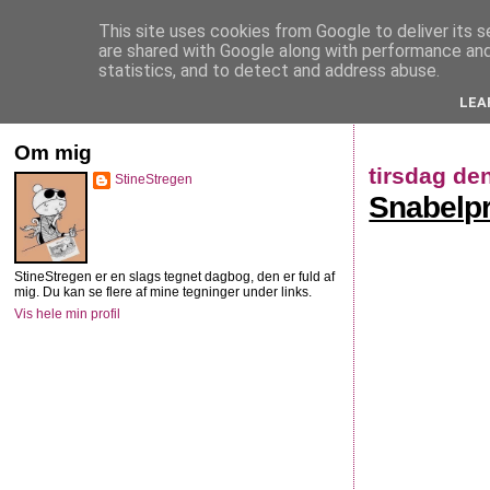
This site uses cookies from Google to deliver its s
StineStregen
are shared with Google along with performance and 
statistics, and to detect and address abuse.
LEA
Illustreret navlebeskuelse
Om mig
tirsdag de
StineStregen
Snabelpry
StineStregen er en slags tegnet dagbog, den er fuld af
mig. Du kan se flere af mine tegninger under links.
Vis hele min profil