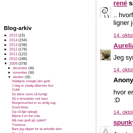
rené
s
.. hvo
ligner 
Blog-arkiv
14. okto
►
2015
(15)
►
2014
(154)
Aureli
►
2013
(238)
►
2012
(176)
►
2011
(122)
Jeg sy
►
2010
(186)
▼
2009
(378)
►
december
(30)
14. okto
►
november
(30)
▼
oktober
(32)
Anony
Heldigvis smagte den godt
J-dag er stadig tåbernes fest
YUM!
hvor er
De bliver store så hurtigt
:D
Så vi fortsætter nok bare
Morgensurhed er en ærlig sag
Good times
14. okto
Og så lige opbagt
Blame it on the cola
Må man godt gå i julehi?
spunk
Tristesse
Bare jeg slipper for at anholde dem