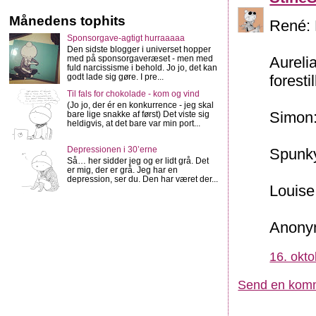
Månedens tophits
René: 
Sponsorgave-agtigt hurraaaaa
Den sidste blogger i universet hopper
med på sponsorgaveræset - men med
Aurelia
fuld narcissisme i behold. Jo jo, det kan
godt lade sig gøre. I pre...
forestil
Til fals for chokolade - kom og vind
(Jo jo, der ér en konkurrence - jeg skal
Simon:
bare lige snakke af først) Det viste sig
heldigvis, at det bare var min port...
Depressionen i 30’erne
Spunky
Så… her sidder jeg og er lidt grå. Det
er mig, der er grå. Jeg har en
depression, ser du. Den har været der...
Louise
Anonym
16. okto
Send en kom