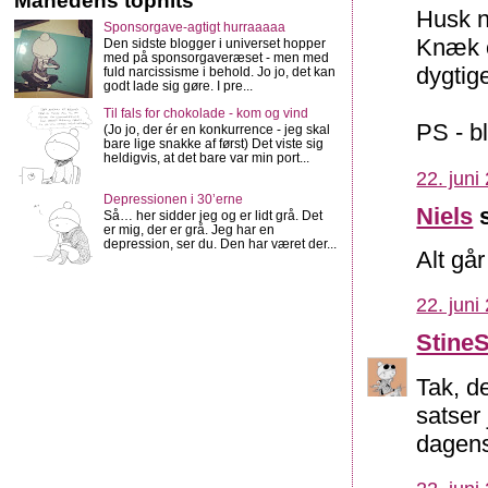
Månedens tophits
Husk n
Sponsorgave-agtigt hurraaaaa
Knæk o
Den sidste blogger i universet hopper
med på sponsorgaveræset - men med
dygtig
fuld narcissisme i behold. Jo jo, det kan
godt lade sig gøre. I pre...
Til fals for chokolade - kom og vind
PS - b
(Jo jo, der ér en konkurrence - jeg skal
bare lige snakke af først) Det viste sig
heldigvis, at det bare var min port...
22. juni
Depressionen i 30’erne
Niels
s
Så… her sidder jeg og er lidt grå. Det
er mig, der er grå. Jeg har en
depression, ser du. Den har været der...
Alt går
22. juni
Stine
Tak, d
satser 
dagen