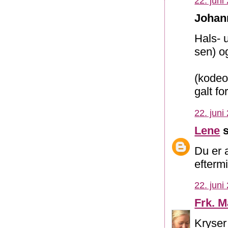
22. juni
Johann
Hals- 
sen) o
(kodeor
galt f
22. juni
Lene
s
Du er a
efterm
22. juni
Frk. M
Kryser