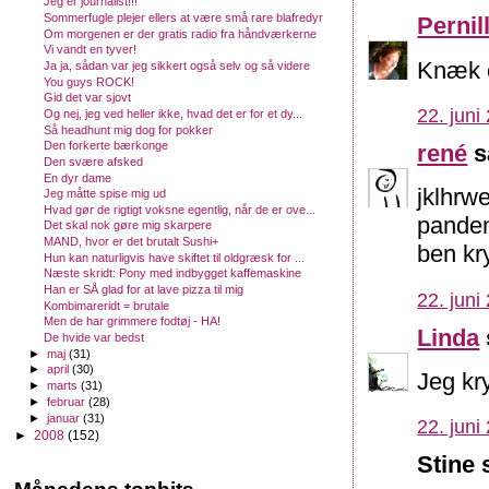
Jeg er journalist!!!
Sommerfugle plejer ellers at være små rare blafredyr
Pernil
Om morgenen er der gratis radio fra håndværkerne
Vi vandt en tyver!
Knæk 
Ja ja, sådan var jeg sikkert også selv og så videre
You guys ROCK!
Gid det var sjovt
22. juni
Og nej, jeg ved heller ikke, hvad det er for et dy...
Så headhunt mig dog for pokker
Den forkerte bærkonge
rené
s
Den svære afsked
En dyr dame
jklhrwe
Jeg måtte spise mig ud
Hvad gør de rigtigt voksne egentlig, når de er ove...
panden,
Det skal nok gøre mig skarpere
MAND, hvor er det brutalt Sushi+
ben kr
Hun kan naturligvis have skiftet til oldgræsk for ...
Næste skridt: Pony med indbygget kaffemaskine
Han er SÅ glad for at lave pizza til mig
22. juni
Kombimareridt = brutale
Men de har grimmere fodtøj - HA!
Linda
De hvide var bedst
►
maj
(31)
►
april
(30)
Jeg kr
►
marts
(31)
►
februar
(28)
►
januar
(31)
22. juni
►
2008
(152)
Stine 