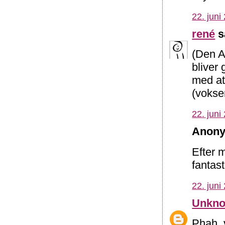
22. juni
rené
s
(Den A
bliver
med at
(voksen
22. juni
Anony
Efter m
fantast
22. juni
Unkn
Phah, 