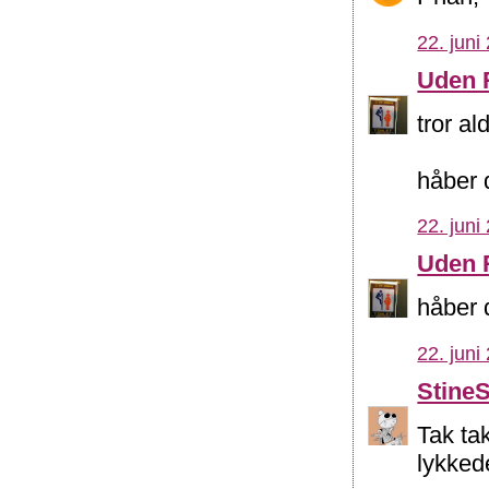
22. juni
Uden 
tror al
håber d
22. juni
Uden 
håber 
22. juni
Stine
Tak tak
lykked