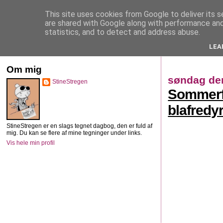
This site uses cookies from Google to deliver its s
StineStregen
are shared with Google along with performance and 
statistics, and to detect and address abuse.
LEA
Illustreret navlebeskuelse
Om mig
søndag den
StineStregen
Sommerfu
blafredy
StineStregen er en slags tegnet dagbog, den er fuld af
mig. Du kan se flere af mine tegninger under links.
Vis hele min profil