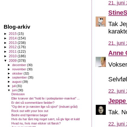
21. juni
Stine
Tak Jep
Blog-arkiv
karakte
►
2015
(15)
►
2014
(154)
21. juni
►
2013
(238)
►
2012
(176)
Anne 
►
2011
(122)
►
2010
(186)
▼
2009
(378)
Voksen
►
december
(30)
►
november
(30)
►
oktober
(32)
Selvføl
►
september
(35)
►
august
(39)
►
juli
(31)
22. juni
▼
juni
(30)
Dimission
Eller kræver det "hold liv i potteplanter-mærket" ...
Jeppe
Er det så sommerklare fødder?
"Og det er jo næsten lige så sjovt" (indsæt gråd)
Tak. N
Rock out with your box out
Bedre end hjemløse bøger
Hvis du har lånt mig noget sært, så giv lige et kald
22. juni
Hvad nu, hvis man elsker sit flæsk?