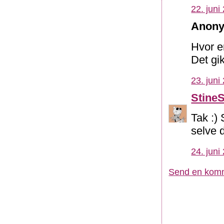
22. juni
Anony
Hvor e
Det gi
23. juni
Stine
Tak :)
selve 
24. juni
Send en kom