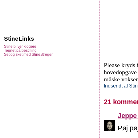
StineLinks
Stine bliver klogere
Tegnet på bestilling
Set og sket med StineStregen
Please kryds 
hovedopgave t
måske voksen 
Indsendt af
Sti
21 kommen
Jeppe
Pøj pø