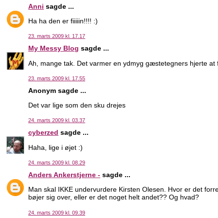
Anni
sagde ...
Ha ha den er fiiiiin!!!! :)
23. marts 2009 kl. 17.17
My Messy Blog
sagde ...
Ah, mange tak. Det varmer en ydmyg gæstetegners hjerte at få
23. marts 2009 kl. 17.55
Anonym sagde ...
Det var lige som den sku drejes
24. marts 2009 kl. 03.37
cyberzed
sagde ...
Haha, lige i øjet :)
24. marts 2009 kl. 08.29
Anders Ankerstjerne -
sagde ...
Man skal IKKE undervurdere Kirsten Olesen. Hvor er det forre
bøjer sig over, eller er det noget helt andet?? Og hvad?
24. marts 2009 kl. 09.39