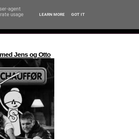
user-agent
erate usage
LEARN MORE
GOT IT
 med Jens og Otto