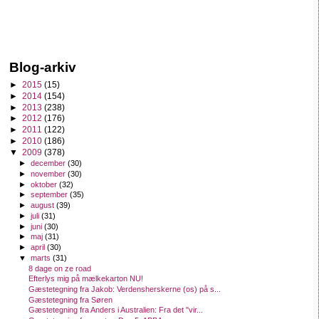
Blog-arkiv
►
2015
(15)
►
2014
(154)
►
2013
(238)
►
2012
(176)
►
2011
(122)
►
2010
(186)
▼
2009
(378)
►
december
(30)
►
november
(30)
►
oktober
(32)
►
september
(35)
►
august
(39)
►
juli
(31)
►
juni
(30)
►
maj
(31)
►
april
(30)
▼
marts
(31)
8 dage on ze road
Efterlys mig på mælkekarton NU!
Gæstetegning fra Jakob: Verdensherskerne (os) på s...
Gæstetegning fra Søren
Gæstetegning fra Anders i Australien: Fra det "vir...