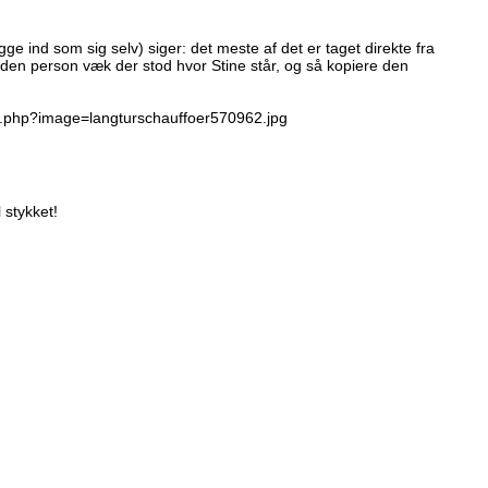
ge ind som sig selv) siger: det meste af det er taget direkte fra
 den person væk der stod hvor Stine står, og så kopiere den
my.php?image=langturschauffoer570962.jpg
 stykket!