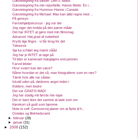
Gæstetegning fra søster: Den 5. ABBA
Gæstetegning fra min rejsefælle, Hanne Mette: En i...
Gæstetegning fra Hummus-Hanne i Canada
Gæstetegning fra Michael: Man kan altid regne med ...
På gensyn
Førstehjælpskursus - jeg var der
Jeg siger det endda på den pæne måde
Det har INTET at gøre med min filmsmag
Advarsel: Høj grad af nuttethed
Kryds lige fingre - vi får brug for det
Tidstorsk
Sja ka schlæt æg mærk nååd
Jeg har jo INTET at tage på
Til tider er kameraet mægtigere end pennen
Farvel lektier
Hvor svært kan det være?
Nåmn hvordan er det så, man fotograferer som en ræv?
Tænk hvis alle var sådan
Iskold uden på, dødsens angst inden i
Koldere, men bedre
Det var GRATIS MAD!
Jeg har stadig mit første mix-tape
Det er bare ikke det samme at lade som om
Kørekort så godt som hjemme
Note to self: Genovervej planer om at flytte til h...
Osteløs og flinkhedsramt
►
februar
(28)
►
januar
(31)
►
2008
(152)