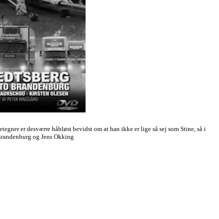
egner er desværre håbløst bevidst om at han ikke er lige så sej som Stine, så i
o Brandenburg og Jens Okking