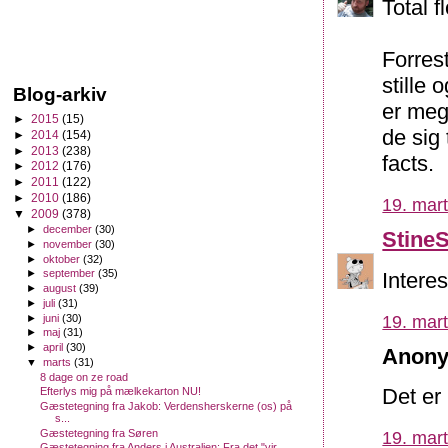
Total 
Forres
stille 
Blog-arkiv
er meg
►
2015
(15)
de sig 
►
2014
(154)
►
2013
(238)
facts.
►
2012
(176)
►
2011
(122)
►
2010
(186)
19. mart
▼
2009
(378)
►
december
(30)
Stine
►
november
(30)
►
oktober
(32)
►
september
(35)
Intere
►
august
(39)
►
juli
(31)
►
juni
(30)
19. mart
►
maj
(31)
►
april
(30)
Anony
▼
marts
(31)
8 dage on ze road
Det er
Efterlys mig på mælkekarton NU!
Gæstetegning fra Jakob: Verdensherskerne (os) på
s...
Gæstetegning fra Søren
19. mart
Gæstetegning fra Anders i Australien: Fra det "vir...