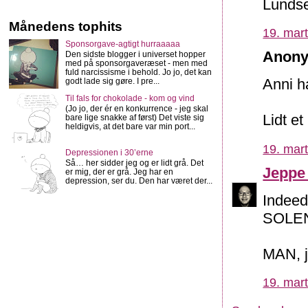
Lundse:
Månedens tophits
19. mart
Sponsorgave-agtigt hurraaaaa
Anony
Den sidste blogger i universet hopper
med på sponsorgaveræset - men med
fuld narcissisme i behold. Jo jo, det kan
Anni ha
godt lade sig gøre. I pre...
Til fals for chokolade - kom og vind
(Jo jo, der ér en konkurrence - jeg skal
Lidt et
bare lige snakke af først) Det viste sig
heldigvis, at det bare var min port...
19. mart
Depressionen i 30’erne
Så… her sidder jeg og er lidt grå. Det
Jeppe
er mig, der er grå. Jeg har en
depression, ser du. Den har været der...
Indeed 
SOLE
MAN, j
19. mart