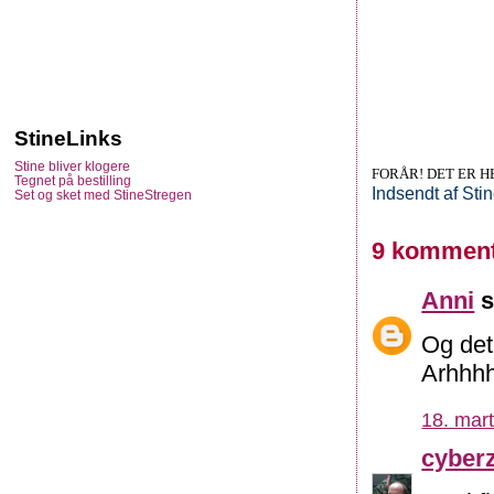
StineLinks
Stine bliver klogere
FORÅR! DET ER H
Tegnet på bestilling
Indsendt af
Sti
Set og sket med StineStregen
9 komment
Anni
s
Og det 
Arhhhh
18. mart
cyber