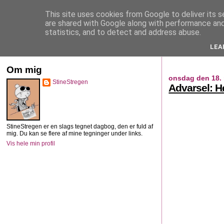
This site uses cookies from Google to deliver its s
StineStregen
are shared with Google along with performance and 
statistics, and to detect and address abuse.
LEA
Illustreret navlebeskuelse
Om mig
onsdag den 18. 
StineStregen
Advarsel: H
StineStregen er en slags tegnet dagbog, den er fuld af
mig. Du kan se flere af mine tegninger under links.
Vis hele min profil