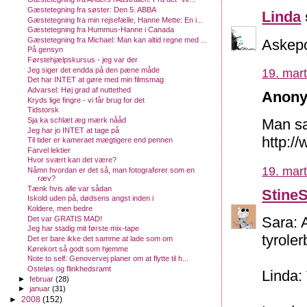
Gæstetegning fra søster: Den 5. ABBA
Linda
Gæstetegning fra min rejsefælle, Hanne Mette: En i...
Gæstetegning fra Hummus-Hanne i Canada
Gæstetegning fra Michael: Man kan altid regne med ...
Askepo
På gensyn
Førstehjælpskursus - jeg var der
Jeg siger det endda på den pæne måde
19. mart
Det har INTET at gøre med min filmsmag
Advarsel: Høj grad af nuttethed
Anony
Kryds lige fingre - vi får brug for det
Tidstorsk
Sja ka schlæt æg mærk nååd
Man sa
Jeg har jo INTET at tage på
http:/
Til tider er kameraet mægtigere end pennen
Farvel lektier
Hvor svært kan det være?
19. mart
Nåmn hvordan er det så, man fotograferer som en
ræv?
Tænk hvis alle var sådan
Stine
Iskold uden på, dødsens angst inden i
Koldere, men bedre
Sara: 
Det var GRATIS MAD!
Jeg har stadig mit første mix-tape
tyrole
Det er bare ikke det samme at lade som om
Kørekort så godt som hjemme
Note to self: Genovervej planer om at flytte til h...
Osteløs og flinkhedsramt
Linda: 
►
februar
(28)
►
januar
(31)
►
2008
(152)