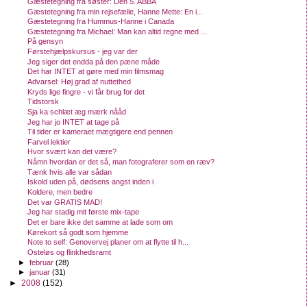
Gæstetegning fra søster: Den 5. ABBA
Gæstetegning fra min rejsefælle, Hanne Mette: En i...
Gæstetegning fra Hummus-Hanne i Canada
Gæstetegning fra Michael: Man kan altid regne med ...
På gensyn
Førstehjælpskursus - jeg var der
Jeg siger det endda på den pæne måde
Det har INTET at gøre med min filmsmag
Advarsel: Høj grad af nuttethed
Kryds lige fingre - vi får brug for det
Tidstorsk
Sja ka schlæt æg mærk nååd
Jeg har jo INTET at tage på
Til tider er kameraet mægtigere end pennen
Farvel lektier
Hvor svært kan det være?
Nåmn hvordan er det så, man fotograferer som en ræv?
Tænk hvis alle var sådan
Iskold uden på, dødsens angst inden i
Koldere, men bedre
Det var GRATIS MAD!
Jeg har stadig mit første mix-tape
Det er bare ikke det samme at lade som om
Kørekort så godt som hjemme
Note to self: Genovervej planer om at flytte til h...
Osteløs og flinkhedsramt
►
februar
(28)
►
januar
(31)
►
2008
(152)