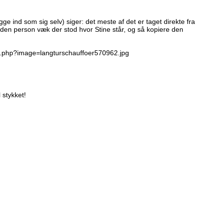
ge ind som sig selv) siger: det meste af det er taget direkte fra
 den person væk der stod hvor Stine står, og så kopiere den
my.php?image=langturschauffoer570962.jpg
 stykket!