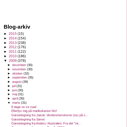
Blog-arkiv
►
2015
(15)
►
2014
(154)
►
2013
(238)
►
2012
(176)
►
2011
(122)
►
2010
(186)
▼
2009
(378)
►
december
(30)
►
november
(30)
►
oktober
(32)
►
september
(35)
►
august
(39)
►
juli
(31)
►
juni
(30)
►
maj
(31)
►
april
(30)
▼
marts
(31)
8 dage on ze road
Efterlys mig på mælkekarton NU!
Gæstetegning fra Jakob: Verdensherskerne (os) på s...
Gæstetegning fra Søren
Gæstetegning fra Anders i Australien: Fra det "vir...