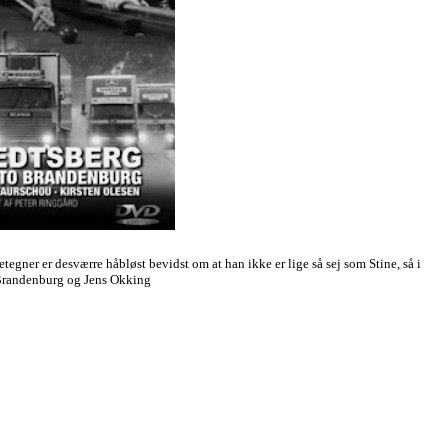
egner er desværre håbløst bevidst om at han ikke er lige så sej som Stine, så i
o Brandenburg og Jens Okking