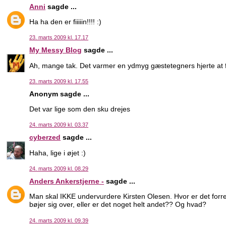
Anni
sagde ...
Ha ha den er fiiiiin!!!! :)
23. marts 2009 kl. 17.17
My Messy Blog
sagde ...
Ah, mange tak. Det varmer en ydmyg gæstetegners hjerte at få
23. marts 2009 kl. 17.55
Anonym sagde ...
Det var lige som den sku drejes
24. marts 2009 kl. 03.37
cyberzed
sagde ...
Haha, lige i øjet :)
24. marts 2009 kl. 08.29
Anders Ankerstjerne -
sagde ...
Man skal IKKE undervurdere Kirsten Olesen. Hvor er det forre
bøjer sig over, eller er det noget helt andet?? Og hvad?
24. marts 2009 kl. 09.39