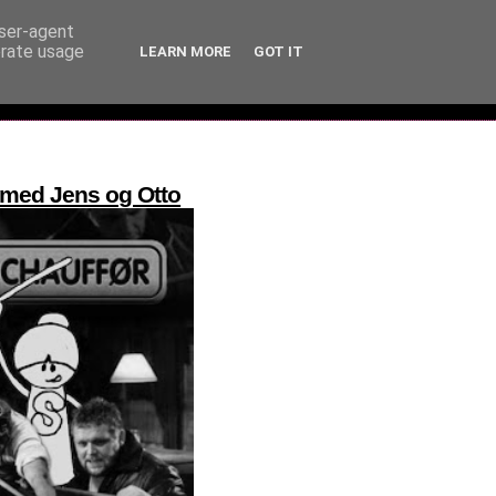
user-agent
erate usage
LEARN MORE
GOT IT
 med Jens og Otto