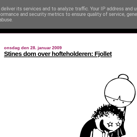
deliver its services and to analyze traffic. Your IP address and 
formance and security metrics to ensure quality of service, gen
abuse.
onsdag den 28. januar 2009
Stines dom over hofteholderen: Fjollet