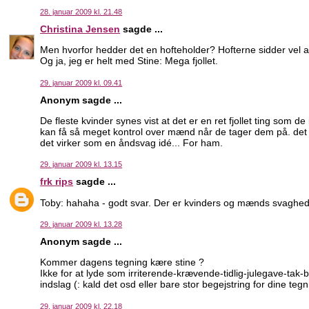
28. januar 2009 kl. 21.48
Christina Jensen
sagde ...
Men hvorfor hedder det en hofteholder? Hofterne sidder vel af
Og ja, jeg er helt med Stine: Mega fjollet.
29. januar 2009 kl. 09.41
Anonym sagde ...
De fleste kvinder synes vist at det er en ret fjollet ting som de
kan få så meget kontrol over mænd når de tager dem på. det 
det virker som en åndsvag idé... For ham.
29. januar 2009 kl. 13.15
frk rips
sagde ...
Toby: hahaha - godt svar. Der er kvinders og mænds svaghed
29. januar 2009 kl. 13.28
Anonym sagde ...
Kommer dagens tegning kære stine ?
Ikke for at lyde som irriterende-krævende-tidlig-julegave-tak-
indslag (: kald det osd eller bare stor begejstring for dine tegn
29. januar 2009 kl. 22.18