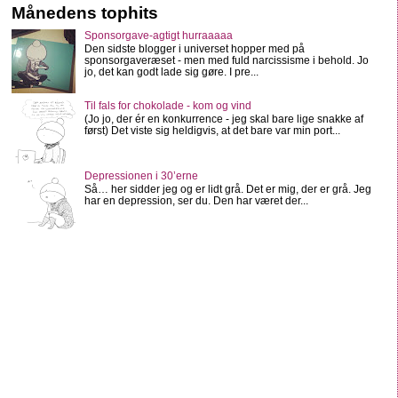
Månedens tophits
Sponsorgave-agtigt hurraaaaa
Den sidste blogger i universet hopper med på
sponsorgaveræset - men med fuld narcissisme i behold. Jo
jo, det kan godt lade sig gøre. I pre...
Til fals for chokolade - kom og vind
(Jo jo, der ér en konkurrence - jeg skal bare lige snakke af
først) Det viste sig heldigvis, at det bare var min port...
Depressionen i 30’erne
Så… her sidder jeg og er lidt grå. Det er mig, der er grå. Jeg
har en depression, ser du. Den har været der...