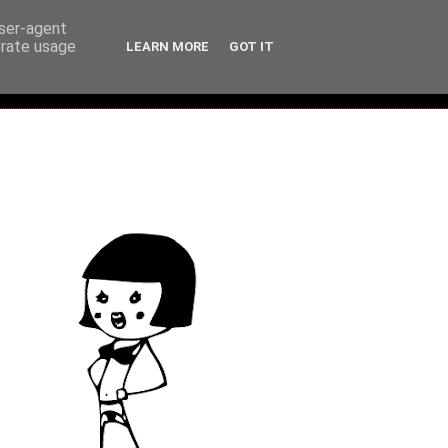
user-agent
erate usage
LEARN MORE
GOT IT