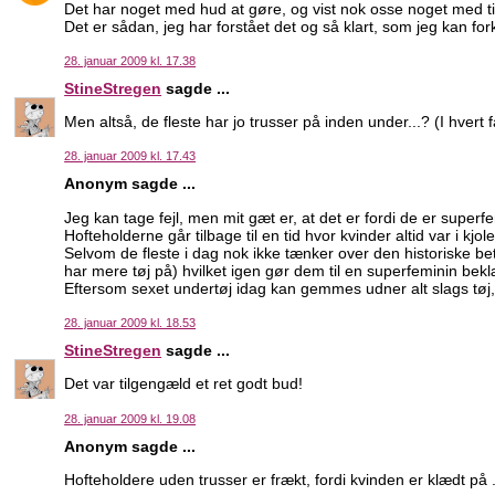
Det har noget med hud at gøre, og vist nok osse noget med ti
Det er sådan, jeg har forstået det og så klart, som jeg kan fork
28. januar 2009 kl. 17.38
StineStregen
sagde ...
Men altså, de fleste har jo trusser på inden under...? (I hvert 
28. januar 2009 kl. 17.43
Anonym sagde ...
Jeg kan tage fejl, men mit gæt er, at det er fordi de er superf
Hofteholderne går tilbage til en tid hvor kvinder altid var i k
Selvom de fleste i dag nok ikke tænker over den historiske be
har mere tøj på) hvilket igen gør dem til en superfeminin be
Eftersom sexet undertøj idag kan gemmes udner alt slags tøj, e
28. januar 2009 kl. 18.53
StineStregen
sagde ...
Det var tilgengæld et ret godt bud!
28. januar 2009 kl. 19.08
Anonym sagde ...
Hofteholdere uden trusser er frækt, fordi kvinden er klædt på ..