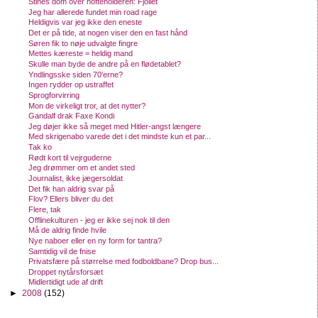
Stines dom over hofteholderen: Fjollet
Jeg har allerede fundet min road rage
Heldigvis var jeg ikke den eneste
Det er på tide, at nogen viser den en fast hånd
Søren fik to nøje udvalgte fingre
Mettes kæreste = heldig mand
Skulle man byde de andre på en flødetablet?
Yndlingsske siden 70'erne?
Ingen rydder op ustraffet
Sprogforvirring
Mon de virkeligt tror, at det nytter?
Gandalf drak Faxe Kondi
Jeg døjer ikke så meget med Hitler-angst længere
Med skrigenabo varede det i det mindste kun et par...
Tak ko
Rødt kort til vejrguderne
Jeg drømmer om et andet sted
Journalist, ikke jægersoldat
Det fik han aldrig svar på
Flov? Ellers bliver du det
Flere, tak
Offlinekulturen - jeg er ikke sej nok til den
Må de aldrig finde hvile
Nye naboer eller en ny form for tantra?
Samtidig vil de fnise
Privatsfære på størrelse med fodboldbane? Drop bus...
Droppet nytårsforsæt
Midlertidigt ude af drift
►
2008
(152)