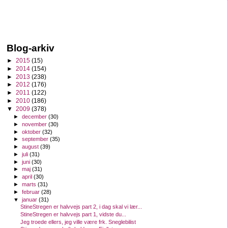
Blog-arkiv
►
2015
(15)
►
2014
(154)
►
2013
(238)
►
2012
(176)
►
2011
(122)
►
2010
(186)
▼
2009
(378)
►
december
(30)
►
november
(30)
►
oktober
(32)
►
september
(35)
►
august
(39)
►
juli
(31)
►
juni
(30)
►
maj
(31)
►
april
(30)
►
marts
(31)
►
februar
(28)
▼
januar
(31)
StineStregen er halvvejs part 2, i dag skal vi lær...
StineStregen er halvvejs part 1, vidste du...
Jeg troede ellers, jeg ville være frk. Sneglebilist