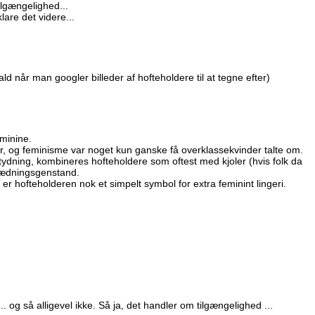
lgængelighed...
lare det videre...
fald når man googler billeder af hofteholdere til at tegne efter)
eminine.
joler, og feminisme var noget kun ganske få overklassekvinder talte om.
tydning, kombineres hofteholdere som oftest med kjoler (hvis folk da
klædningsgenstand.
r hofteholderen nok et simpelt symbol for extra feminint lingeri.
. og så alligevel ikke. Så ja, det handler om tilgængelighed ...