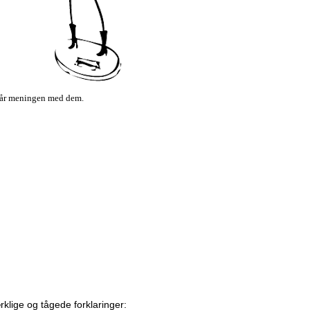
rstår meningen med dem.
ærklige og tågede forklaringer: