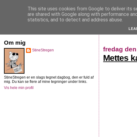
This site uses cookies from Google to deliver its s
StineStregen
are shared with Google along with performance and 
statistics, and to detect and address abuse.
LEA
Illustreret navlebeskuelse
Om mig
fredag den
StineStregen
Mettes k
StineStregen er en slags tegnet dagbog, den er fuld af
mig. Du kan se flere af mine tegninger under links.
Vis hele min profil