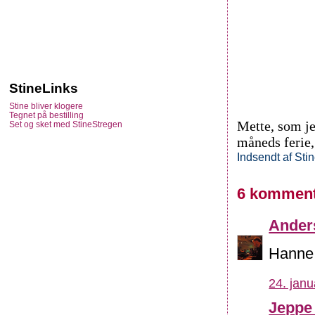
StineLinks
Stine bliver klogere
Tegnet på bestilling
Mette, som j
Set og sket med StineStregen
måneds ferie,
Indsendt af
Sti
6 komment
Ander
Hanne, 
24. janu
Jeppe