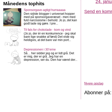
24. janu
Månedens tophits
Sponsorgave-agtigt hurraaaaa
Send en kom
Den sidste blogger i universet hopper
med på sponsorgaveræset - men med
fuld narcissisme i behold. Jo jo, det kan
godt lade sig gøre. I pre...
Til fals for chokolade - kom og vind
(Jo jo, der ér en konkurrence - jeg skal
bare lige snakke af først) Det viste sig
heldigvis, at det bare var min port...
Depressionen i 30’erne
Så… her sidder jeg og er lidt grå. Det
er mig, der er grå. Jeg har en
depression, ser du. Den har været der...
Nyere opslag
Abonner på