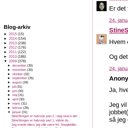
Er det 
24. janu
Blog-arkiv
Stine
►
2015
(15)
►
2014
(154)
Hvem 
►
2013
(238)
►
2012
(176)
►
2011
(122)
Og det 
►
2010
(186)
▼
2009
(378)
►
december
(30)
24. janu
►
november
(30)
►
oktober
(32)
Anony
►
september
(35)
►
august
(39)
►
juli
(31)
Ja, hv
►
juni
(30)
►
maj
(31)
►
april
(30)
Jeg vil
►
marts
(31)
►
februar
(28)
jobbet(
▼
januar
(31)
StineStregen er halvvejs part 2, i dag skal vi lær...
så jeg
StineStregen er halvvejs part 1, vidste du...
Jeg troede ellers, jeg ville være frk. Sneglebilist