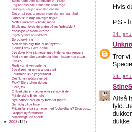
Stines dom over hofteholderen: Fjollet
Hvis d
Jeg har allerede fundet min road rage
Heldigvis var jeg ikke den eneste
Det er på tide, at nogen viser den en fast hånd
Søren fik to nøje udvalgte fingre
P.S - h
Mettes kæreste = heldig mand
Skulle man byde de andre på en flødetablet?
Yndlingsske siden 70'erne?
24. janu
Ingen rydder op ustraffet
Sprogforvirring
Unkn
Mon de virkeligt tror, at det nytter?
Gandalf drak Faxe Kondi
Jeg døjer ikke så meget med Hitler-angst længere
Tror v
Med skrigenabo varede det i det mindste kun et par...
Tak ko
Speciel
Rødt kort til vejrguderne
Jeg drømmer om et andet sted
Journalist, ikke jægersoldat
24. janu
Det fik han aldrig svar på
Flov? Ellers bliver du det
Stine
Flere, tak
Offlinekulturen - jeg er ikke sej nok til den
Må de aldrig finde hvile
Altså f
Nye naboer eller en ny form for tantra?
fyld. J
Samtidig vil de fnise
Privatsfære på størrelse med fodboldbane? Drop bus...
dukker
Droppet nytårsforsæt
Midlertidigt ude af drift
dukke i
►
2008
(152)