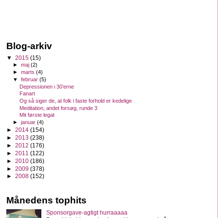
Blog-arkiv
▼
2015
(15)
►
maj
(2)
►
marts
(4)
▼
februar
(5)
Depressionen i 30’erne
Fanart
Og så siger de, at folk i faste forhold er kedelige
Meditation, andet forsøg, runde 3
Mit første legat
►
januar
(4)
►
2014
(154)
►
2013
(238)
►
2012
(176)
►
2011
(122)
►
2010
(186)
►
2009
(378)
►
2008
(152)
Månedens tophits
Sponsorgave-agtigt hurraaaaa