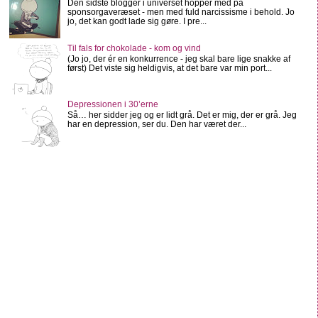
Den sidste blogger i universet hopper med på
sponsorgaveræset - men med fuld narcissisme i behold. Jo
jo, det kan godt lade sig gøre. I pre...
Til fals for chokolade - kom og vind
(Jo jo, der ér en konkurrence - jeg skal bare lige snakke af
først) Det viste sig heldigvis, at det bare var min port...
Depressionen i 30’erne
Så… her sidder jeg og er lidt grå. Det er mig, der er grå. Jeg
har en depression, ser du. Den har været der...