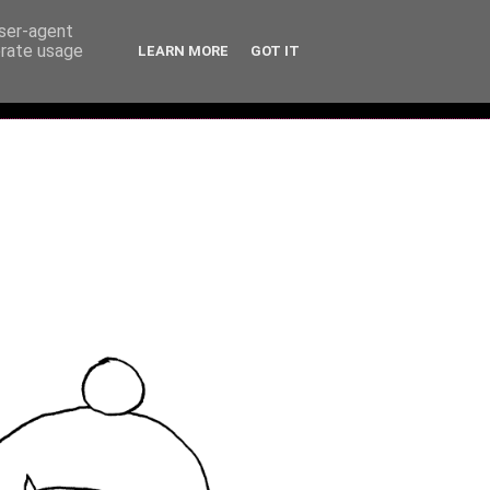
user-agent
erate usage
LEARN MORE
GOT IT