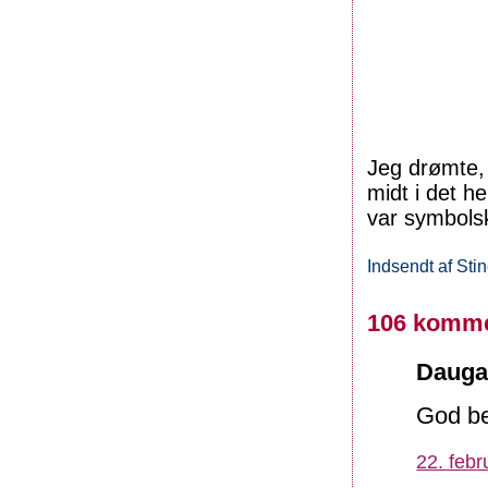
Jeg drømte,
midt i det h
var symbols
Indsendt af
Sti
106 komme
Daugaa
God bed
22. febr