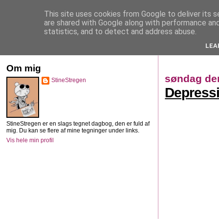
This site uses cookies from Google to deliver its s
StineStregen
are shared with Google along with performance and 
statistics, and to detect and address abuse.
LEA
Illustreret navlebeskuelse
Om mig
søndag den
StineStregen
Depressi
StineStregen er en slags tegnet dagbog, den er fuld af
mig. Du kan se flere af mine tegninger under links.
Vis hele min profil