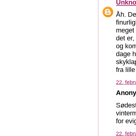
Unkn
Åh. De
finurli
meget 
det er,
og kom
dage h
skyklap
fra lil
22. febr
Anony
Sødest
vinter
for ev
22. febr