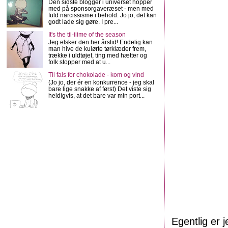
Den sidste blogger i universet hopper
med på sponsorgaveræset - men med
fuld narcissisme i behold. Jo jo, det kan
godt lade sig gøre. I pre...
It's the tii-iiime of the season
Jeg elsker den her årstid! Endelig kan
man hive de kulørte tørklæder frem,
trække i uldtøjet, ting med hætter og
folk stopper med at u...
Til fals for chokolade - kom og vind
(Jo jo, der ér en konkurrence - jeg skal
bare lige snakke af først) Det viste sig
heldigvis, at det bare var min port...
Egentlig er 