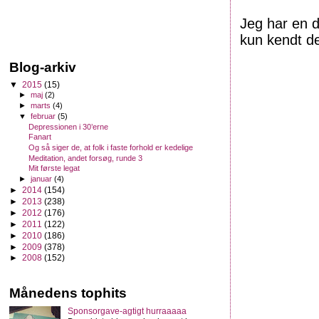
Jeg har en 
kun kendt d
Blog-arkiv
▼
2015
(15)
►
maj
(2)
►
marts
(4)
▼
februar
(5)
Depressionen i 30’erne
Fanart
Og så siger de, at folk i faste forhold er kedelige
Meditation, andet forsøg, runde 3
Mit første legat
►
januar
(4)
►
2014
(154)
►
2013
(238)
►
2012
(176)
►
2011
(122)
►
2010
(186)
►
2009
(378)
►
2008
(152)
Månedens tophits
Sponsorgave-agtigt hurraaaaa