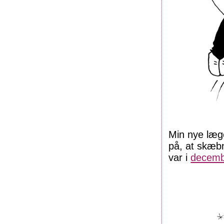
Min nye læge
på, at skæbn
var i
decemb