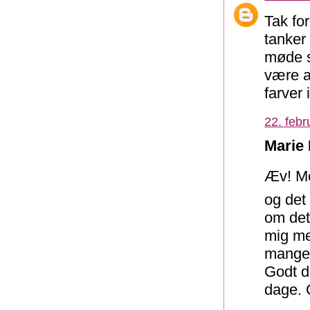
Tak fo
tanker
møde st
være ab
farver 
22. febr
Marie 
Æv! Me
og det
om det,
mig me
mange
Godt d
dage. O