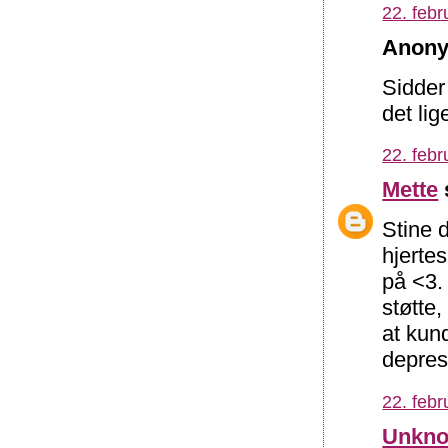
22. febr
Anony
Sidder
det li
22. febr
Mette
Stine d
hjerte
på <3.
støtte,
at kund
depress
22. febr
Unkn