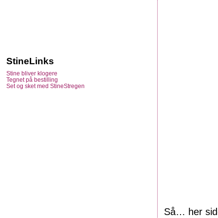
StineLinks
Stine bliver klogere
Tegnet på bestilling
Set og sket med StineStregen
Så… her sidd