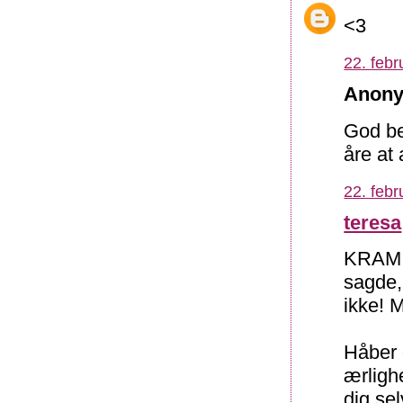
<3
22. febr
Anony
God be
åre at 
22. febr
teresa
KRAM t
sagde,
ikke! 
Håber d
ærligh
dig sel