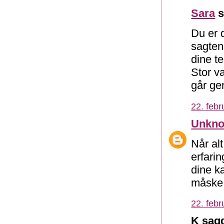
Sara
s
Du er d
sagten
dine te
Stor v
går ge
22. febr
Unkn
Når alt
erfarin
dine k
måske i
22. febr
K sagd