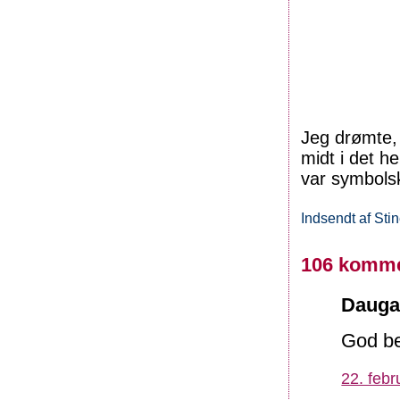
Jeg drømte,
midt i det h
var symbols
Indsendt af
Sti
106 komme
Daugaa
God bed
22. febr