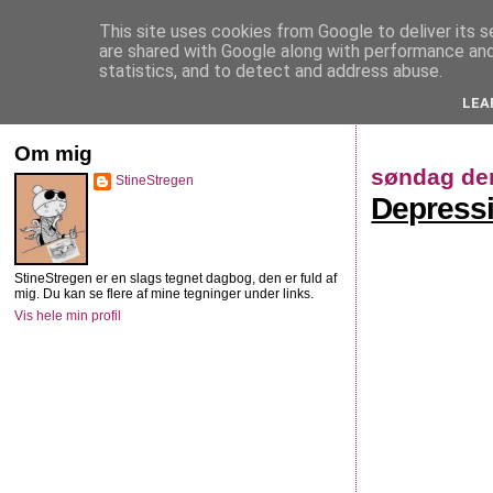
This site uses cookies from Google to deliver its s
StineStregen
are shared with Google along with performance and 
statistics, and to detect and address abuse.
LEA
Illustreret navlebeskuelse
Om mig
søndag den
StineStregen
Depressi
StineStregen er en slags tegnet dagbog, den er fuld af
mig. Du kan se flere af mine tegninger under links.
Vis hele min profil