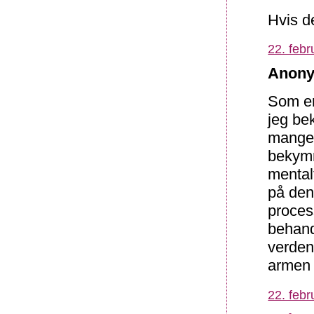
Hvis de
22. febr
Anony
Som en
jeg bek
mange 
bekymr
mentalt
på den
proces
behandl
verden
armen t
22. febr