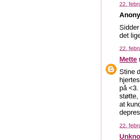
22. febr
Anony
Sidder
det li
22. febr
Mette
Stine d
hjerte
på <3.
støtte,
at kund
depress
22. febr
Unkn