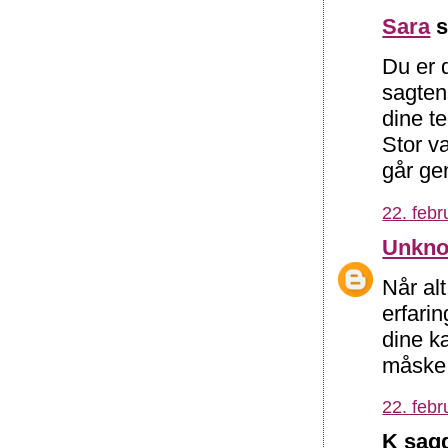
Sara
s
Du er d
sagten
dine te
Stor v
går ge
22. febr
Unkn
Når alt
erfarin
dine k
måske i
22. febr
K sagd