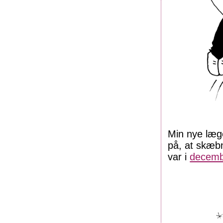
Min nye læge
på, at skæbn
var i
decemb