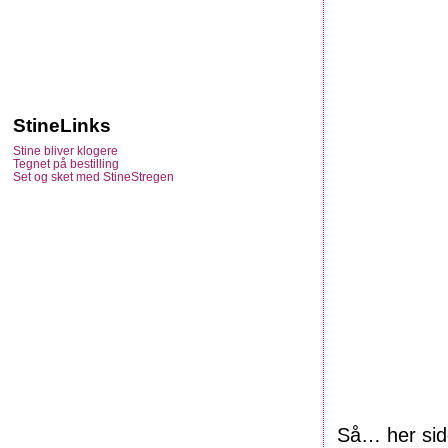
StineLinks
Stine bliver klogere
Tegnet på bestilling
Set og sket med StineStregen
Så… her sidd