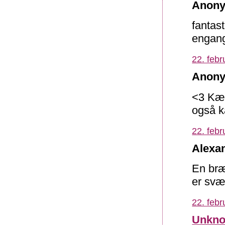
Anony
fantas
engang
22. febr
Anony
<3 Kærl
også k
22. febr
Alexan
En bræ
er svær
22. febr
Unkn