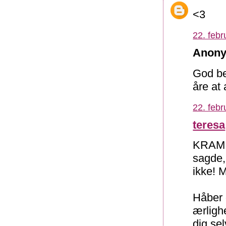
<3
22. febr
Anony
God be
åre at 
22. febr
teresa
KRAM t
sagde,
ikke! 
Håber d
ærligh
dig sel