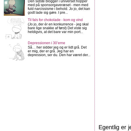
Den sidste blogger i universet hopper
med på sponsorgaveræset - men med
fuld narcissisme i behold. Jo jo, det kan
godt lade sig gøre. I pre...
Til fals for chokolade - kom og vind
(Jo jo, der ér en konkurrence - jeg skal
bare lige snakke af først) Det viste sig
heldigvis, at det bare var min port...
Depressionen i 30’erne
Så… her sidder jeg og er lidt grå. Det
er mig, der er grå. Jeg har en
depression, ser du. Den har været der...
Egentlig er 