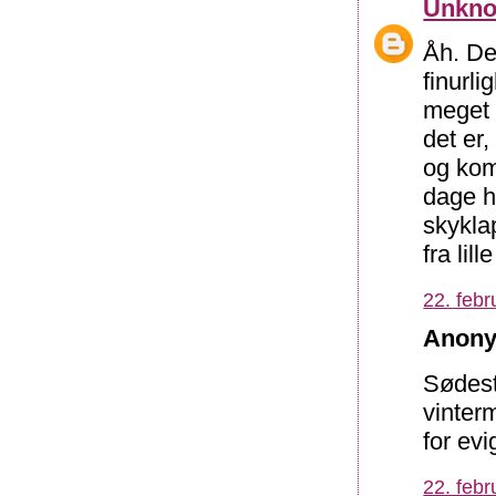
Unkn
Åh. De
finurli
meget 
det er,
og kom
dage h
skyklap
fra lil
22. febr
Anony
Sødest
vinter
for ev
22. febr