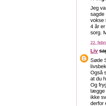
Jeg va
sagde 
vokse 
4 år er
sorg. 
22. febr
Liv
sag
Søde S
livsbek
Også s
at du 
Og fry
lægge 
ikke s
derfor 