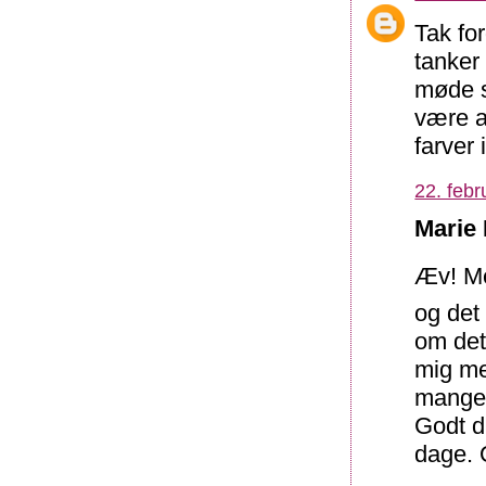
Tak fo
tanker
møde st
være ab
farver 
22. febr
Marie 
Æv! Me
og det
om det,
mig me
mange
Godt d
dage. O