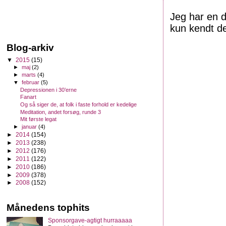
Jeg har en 
kun kendt d
Blog-arkiv
▼
2015
(15)
►
maj
(2)
►
marts
(4)
▼
februar
(5)
Depressionen i 30’erne
Fanart
Og så siger de, at folk i faste forhold er kedelige
Meditation, andet forsøg, runde 3
Mit første legat
►
januar
(4)
►
2014
(154)
►
2013
(238)
►
2012
(176)
►
2011
(122)
►
2010
(186)
►
2009
(378)
►
2008
(152)
Månedens tophits
Sponsorgave-agtigt hurraaaaa