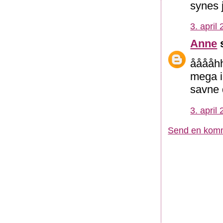
synes j
3. april
Anne
s
ååååhh
mega ir
savne d
3. april
Send en kom