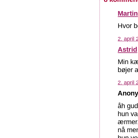
Martin
Hvor be
2. april
Astrid
Min kæ
bøjer a
2. april
Anony
åh gud 
hun va
ærmer
nå men
hun vok