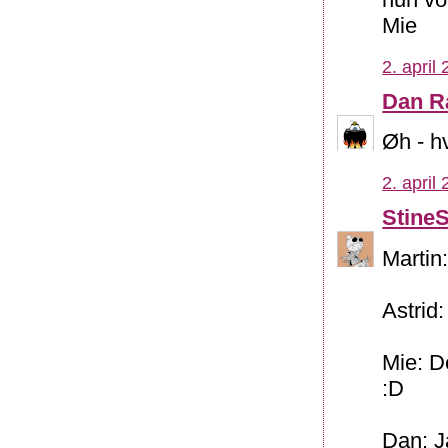
Mie
2. april
Dan R
Øh - hv
2. april
Stine
Martin
Astrid:
Mie: De
:D
Dan: J