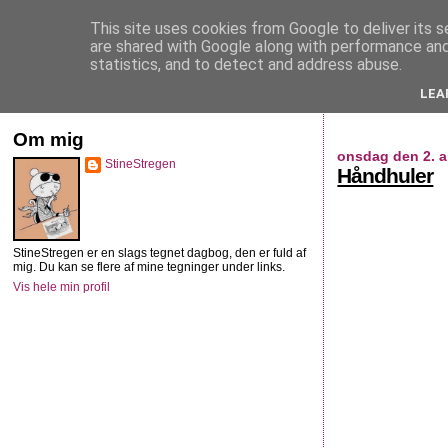
This site uses cookies from Google to deliver its s
StineStregen
are shared with Google along with performance and 
statistics, and to detect and address abuse.
LEA
Illustreret navlebeskuelse
Om mig
onsdag den 2. a
StineStregen
Håndhuler
StineStregen er en slags tegnet dagbog, den er fuld af
mig. Du kan se flere af mine tegninger under links.
Vis hele min profil