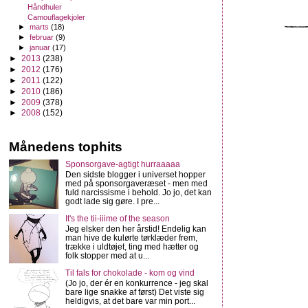
Håndhuler
Camouflagekjoler
►
marts
(18)
►
februar
(9)
►
januar
(17)
►
2013
(238)
►
2012
(176)
►
2011
(122)
►
2010
(186)
►
2009
(378)
►
2008
(152)
Månedens tophits
Sponsorgave-agtigt hurraaaaa
Den sidste blogger i universet hopper
med på sponsorgaveræset - men med
fuld narcissisme i behold. Jo jo, det kan
godt lade sig gøre. I pre...
It's the tii-iiime of the season
Jeg elsker den her årstid! Endelig kan
man hive de kulørte tørklæder frem,
trække i uldtøjet, ting med hætter og
folk stopper med at u...
Til fals for chokolade - kom og vind
(Jo jo, der ér en konkurrence - jeg skal
bare lige snakke af først) Det viste sig
heldigvis, at det bare var min port...