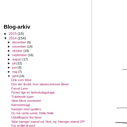
Blog-arkiv
►
2015
(15)
▼
2014
(154)
►
december
(6)
►
november
(14)
►
oktober
(15)
►
september
(16)
►
august
(17)
►
juli
(12)
►
juni
(9)
►
maj
(7)
▼
april
(14)
Drik som Stine
Den der årstid, hvor plantecentrene åbner
Farvel Lene
Pynter lige en fødselsdagskage
Trættende typer
Stine bliver nomineret
Kærestemagi
Kampen mod spoilers
Du må vente vente, Helle Helle
Udstillingens fire faser
Stine hænger mænd ud. Vent, op. Hænger mænd OP.
For prollet til puré