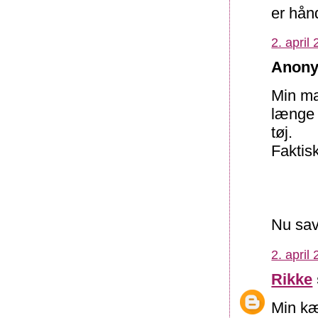
er hånd
2. april
Anony
Min ma
længe 
tøj.
Faktisk
Nu sav
2. april
Rikke
Min kæ