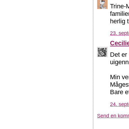
Trine-
famili
herlig 
23. sep
Cecili
Det er
uigenn
Min ve
Mågeste
Bare et
24. sep
Send en kom