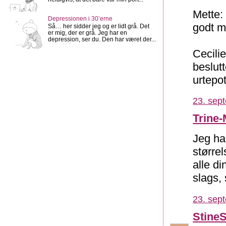
Mette:
Depressionen i 30’erne
godt m
Så… her sidder jeg og er lidt grå. Det
er mig, der er grå. Jeg har en
depression, ser du. Den har været der...
Cecili
beslutt
urtepo
23. sep
Trine-
Jeg ha
størrel
alle di
slags, 
23. sep
Stine