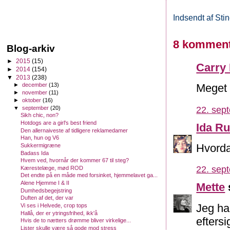
Indsendt af
Sti
8 komment
Blog-arkiv
►
2015
(15)
Carry 
►
2014
(154)
▼
2013
(238)
►
december
(13)
Meget s
►
november
(11)
►
oktober
(16)
22. sep
▼
september
(20)
Sikh chic, non?
Hotdogs are a girl's best friend
Ida R
Den allernaiveste af tidligere reklamedamer
Han, hun og V6
Hvorda
Sukkermigræne
Badass Ida
Hvem ved, hvornår der kommer 67 til steg?
22. sep
Kærestelæge, mød ROD
Det endte på en måde med forsinket, hjemmelavet ga...
Alene Hjemme I & II
Mette
Dumhedsbegejstring
Duften af det, der var
Jeg h
Vi ses i Helvede, crop tops
Hallå, der er ytringsfrihed, ikk'å
efters
Hvis de to nætters drømme bliver virkelige...
Lister skulle være så gode mod stress