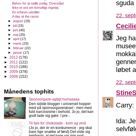
sguda 
Behov for at spille yndig: Overstået
Ikke et ord om fornuftigt regntøj
En erfaren udstiller
22. sep
A day at the races
►
august
(19)
Cecili
►
juli
(15)
►
juni
(40)
►
maj
(25)
Jeg ha
►
april
(17)
►
marts
(23)
museet
►
februar
(22)
mokkak
►
januar
(17)
►
2012
(176)
gennem 
►
2011
(122)
►
2010
(186)
løbet a
►
2009
(378)
►
2008
(152)
22. sep
Månedens tophits
Stine
Sponsorgave-agtigt hurraaaaa
Carry:
Den sidste blogger i universet hopper
med på sponsorgaveræset - men med
fuld narcissisme i behold. Jo jo, det kan
godt lade sig gøre. I pre...
Ida: Je
Til fals for chokolade - kom og vind
selvfø
(Jo jo, der ér en konkurrence - jeg skal
bare lige snakke af først) Det viste sig
heldigvis, at det bare var min port...