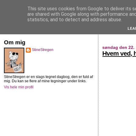
This site uses cookies from Google to deliver its s
StineStregen
are shared with Google along with performance and 
statistics, and to detect and address abuse.
LEA
Illustreret navlebeskuelse
Om mig
søndag den 22.
StineStregen
Hvem ved, h
StineStregen er en slags tegnet dagbog, den er fuld af
mig. Du kan se flere af mine tegninger under links.
Vis hele min profil