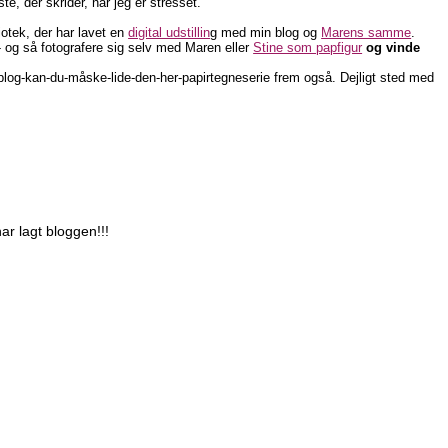
, der skrider, når jeg er stresset.
otek, der har lavet en
digital udstillin
g med min blog og
Marens samme
.
 og så fotografere sig selv med Maren eller
Stine som papfigur
og vinde
en-blog-kan-du-måske-lide-den-her-papirtegneserie frem også. Dejligt sted med
ar lagt bloggen!!!