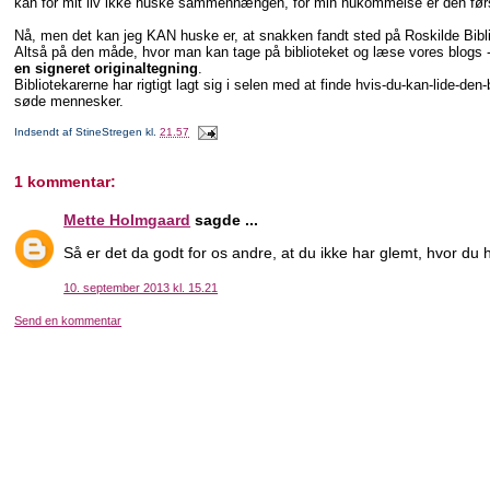
kan for mit liv ikke huske sammenhængen, for min hukommelse er den første
Nå, men det kan jeg KAN huske er, at snakken fandt sted på Roskilde Bibli
Altså på den måde, hvor man kan tage på biblioteket og læse vores blogs -
en signeret originaltegning
.
Bibliotekarerne har rigtigt lagt sig i selen med at finde hvis-du-kan-lide-d
søde mennesker.
Indsendt af
StineStregen
kl.
21.57
1 kommentar:
Mette Holmgaard
sagde ...
Så er det da godt for os andre, at du ikke har glemt, hvor du h
10. september 2013 kl. 15.21
Send en kommentar