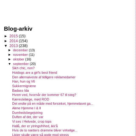
Blog-arkiv
►
2015
(15)
►
2014
(154)
▼
2013
(238)
►
december
(13)
►
november
(11)
►
oktober
(16)
▼
september
(20)
Sikh chic, non?
Hotdogs are a girl's best friend
Den allernaiveste af tidligere reklamedamer
Han, hun og V6
Sukkermigræne
Badass Ida
Hvem ved, hvornår der kommer 67 til steg?
Kærestelæge, mød ROD
Det endte på en måde med forsinket, hjemmelavet ga...
Alene Hjemme I & II
Dumhedsbegejstring
Duften af det, der var
Vi ses i Helvede, crop tops
Hallå, der er ytringsfrihed, ikk'å
Hvis de to nætters drømme bliver virkelige...
Lister skulle være så gode mod stress