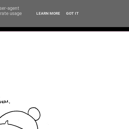
user-agent
erate usage
LEARN MORE
GOT IT