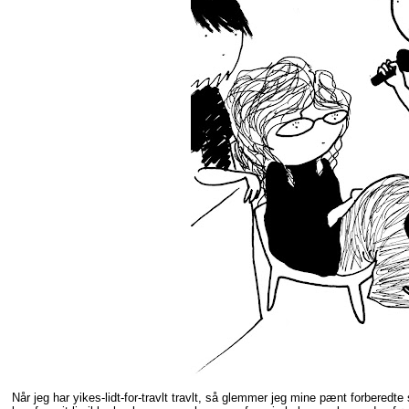
Når jeg har yikes-lidt-for-travlt travlt, så glemmer jeg mine pænt forbered