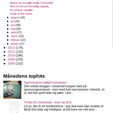
Behov for at spille yndig: Overstået
Ikke et ord om fornuftigt regntøj
En erfaren udstiller
A day at the races
►
august
(19)
►
juli
(15)
►
juni
(40)
►
maj
(25)
►
april
(17)
►
marts
(23)
►
februar
(22)
►
januar
(17)
►
2012
(176)
►
2011
(122)
►
2010
(186)
►
2009
(378)
►
2008
(152)
Månedens tophits
Sponsorgave-agtigt hurraaaaa
Den sidste blogger i universet hopper med på
sponsorgaveræset - men med fuld narcissisme i behold. Jo
jo, det kan godt lade sig gøre. I pre...
Til fals for chokolade - kom og vind
(Jo jo, der ér en konkurrence - jeg skal bare lige snakke af
først) Det viste sig heldigvis, at det bare var min port...