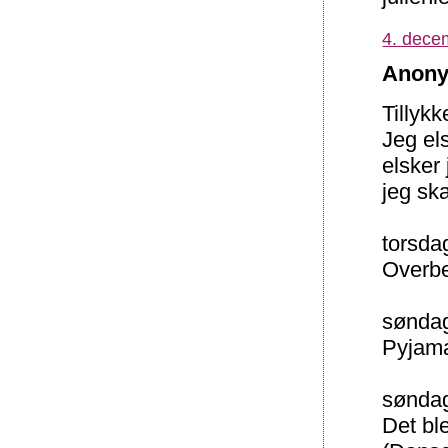
4. dece
Anony
Tillyk
Jeg els
elsker
jeg sk
torsda
Overbe
søndag
Pyjama
søndag
Det bl