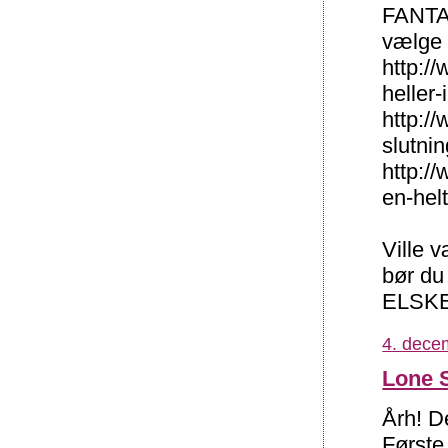
FANTAS
vælge 
http:/
heller-
http:/
slutnin
http:/
en-hel
Ville v
bør du
ELSKE 
4. dece
Lone 
Årh! D
Første 