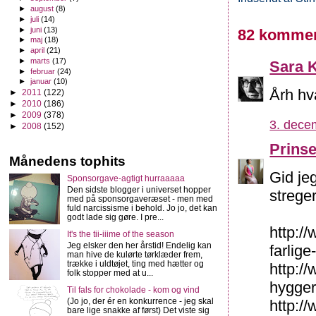
►
august
(8)
►
juli
(14)
►
juni
(13)
82 kommen
►
maj
(18)
►
april
(21)
►
marts
(17)
Sara K
►
februar
(24)
►
januar
(10)
Årh hv
►
2011
(122)
►
2010
(186)
►
2009
(378)
3. dece
►
2008
(152)
Prins
Månedens tophits
Gid je
Sponsorgave-agtigt hurraaaaa
Den sidste blogger i universet hopper
streger
med på sponsorgaveræset - men med
fuld narcissisme i behold. Jo jo, det kan
godt lade sig gøre. I pre...
http://
It's the tii-iiime of the season
Jeg elsker den her årstid! Endelig kan
farlige
man hive de kulørte tørklæder frem,
trække i uldtøjet, ting med hætter og
http:/
folk stopper med at u...
hygger
Til fals for chokolade - kom og vind
(Jo jo, der ér en konkurrence - jeg skal
http:/
bare lige snakke af først) Det viste sig