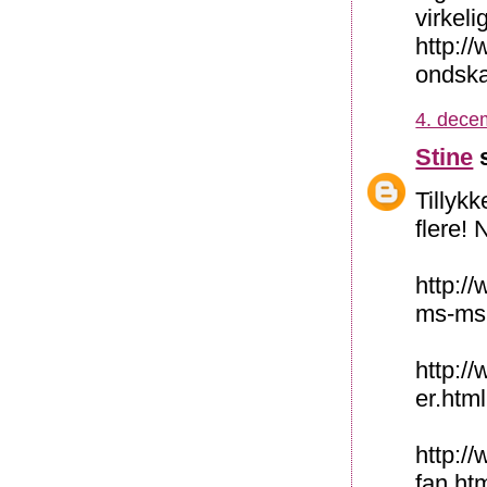
virkeli
http:/
ondska
4. dece
Stine
s
Tillyk
flere! 
http:/
ms-ms
http:/
er.html
http://
fan.ht