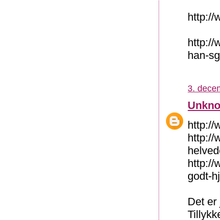
http:/
http:/
han-sg
3. dece
Unkn
http:/
http:/
helved
http://
godt-h
Det er 
Tillyk