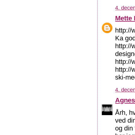
4. dece
Mette
http:/
Ka god
http://
design
http:/
http:/
ski-me
4. dece
Agne
Årh, h
ved din
og din 