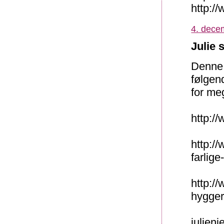
http:/
4. dece
Julie 
Denne 
følgend
for me
http://
http://
farlige
http:/
hygger
julien