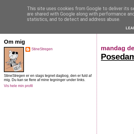
This site uses cookies from Google to deliver its s
StineStregen
are shared with Google along with performance and 
statistics, and to detect and address abuse.
LEA
Illustreret navlebeskuelse
Om mig
mandag de
StineStregen
Poseda
StineStregen er en slags tegnet dagbog, den er fuld af
mig. Du kan se flere af mine tegninger under links.
Vis hele min profil