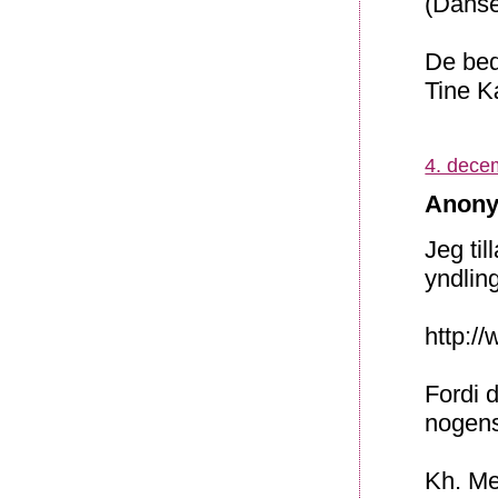
(Danse
De bed
Tine 
4. dece
Anony
Jeg til
yndlin
http:/
Fordi 
nogens
Kh. Me