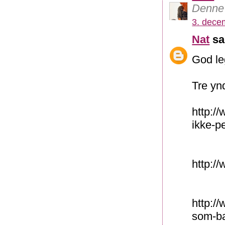
Denne 
3. dece
Nat
sa
God le
Tre yn
http:/
ikke-p
http:/
http:/
som-ba