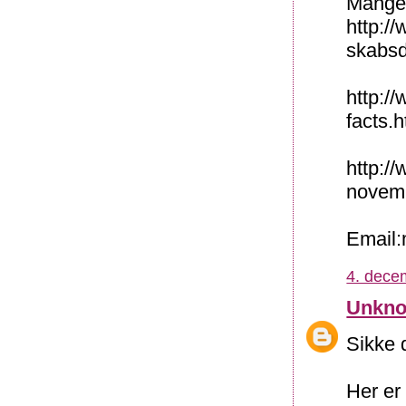
Mange 
http:/
skabs
http:/
facts.h
http:/
novemb
Email
4. dece
Unkn
Sikke d
Her er