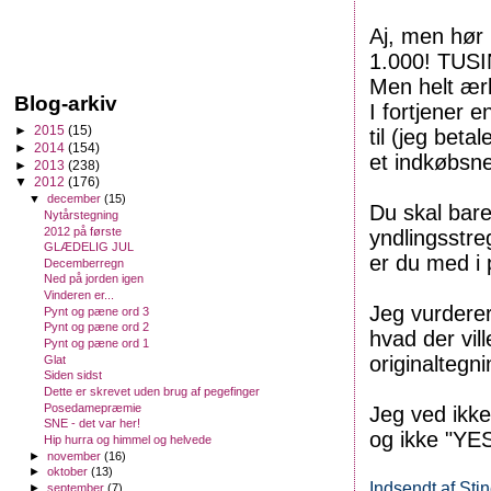
Aj, men hør 
1.000! TUSIN
Men helt ærl
Blog-arkiv
I fortjener 
►
2015
(15)
til (jeg bet
►
2014
(154)
et indkøbsne
►
2013
(238)
▼
2012
(176)
▼
december
(15)
Du skal bare
Nytårstegning
2012 på første
yndlingsstre
GLÆDELIG JUL
er du med i 
Decemberregn
Ned på jorden igen
Vinderen er...
Jeg vurderer
Pynt og pæne ord 3
Pynt og pæne ord 2
hvad der vill
Pynt og pæne ord 1
originaltegn
Glat
Siden sidst
Dette er skrevet uden brug af pegefinger
Posedamepræmie
Jeg ved ikke
SNE - det var her!
og ikke "YES!
Hip hurra og himmel og helvede
►
november
(16)
►
oktober
(13)
Indsendt af
Sti
►
september
(7)