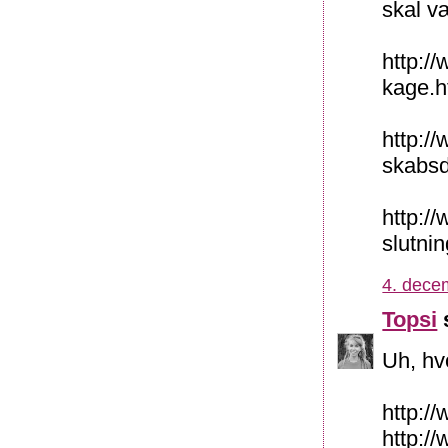
skal v
http:/
kage.h
http:/
skabs
http:/
slutnin
4. dece
Topsi
s
Uh, hvo
http://
http:/