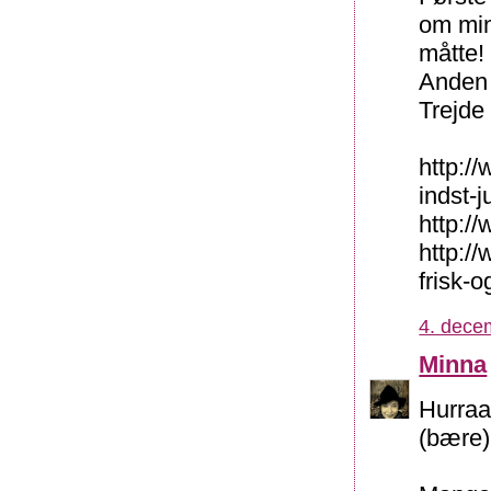
om min
måtte!
Anden 
Trejde
http:/
indst-j
http://
http:/
frisk-
4. dece
Minna
Hurraa
(bære)