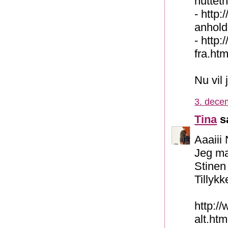
nuttet
- http:
anhold
- http
fra.htm
Nu vil
3. dece
Tina
sa
Aaaiii 
Jeg ma
Stinen 
Tillyk
http:/
alt.htm