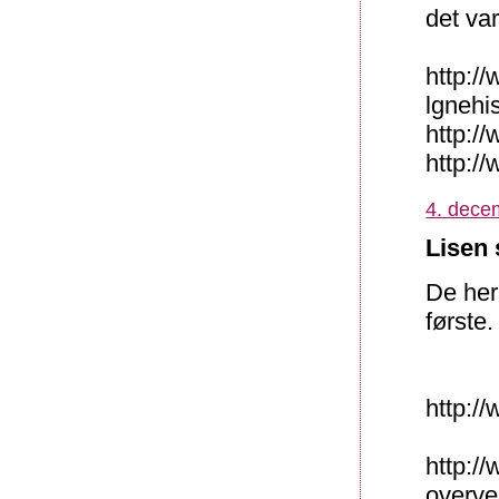
det var
http:/
lgnehi
http:/
http:/
4. dece
Lisen 
De her
første
http:/
http:/
overve