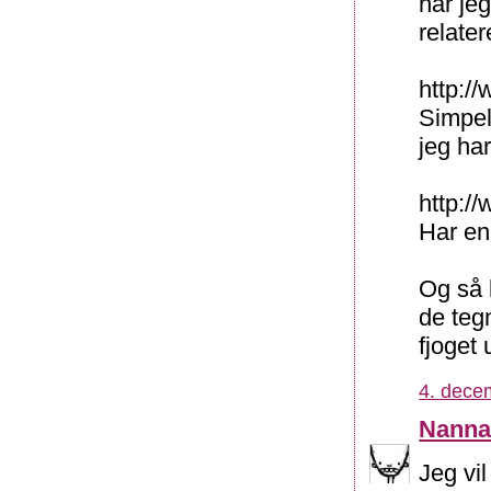
har jeg
relater
http:/
Simpel
jeg har
http:/
Har en 
Og så 
de teg
fjoget 
4. dece
Nann
Jeg vi