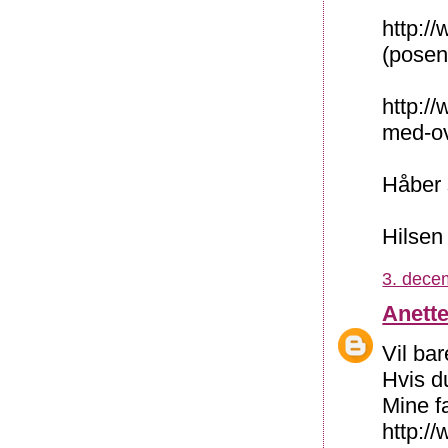
http:/
(posen
http:/
med-ov
Håber 
Hilsen
3. dece
Anett
Vil bar
Hvis d
Mine fa
http:/