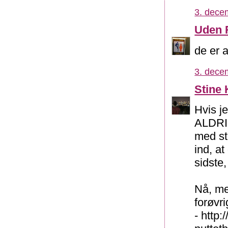
3. dece
Uden 
de er 
3. dece
Stine 
Hvis j
ALDRIG
med st
ind, at
sidste
Nå, men
forøvri
- http