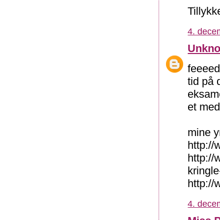
Tillyk
4. dece
Unkn
feeeedt
tid på 
eksame
et medi
mine y
http:/
http:/
kringl
http:/
4. dece