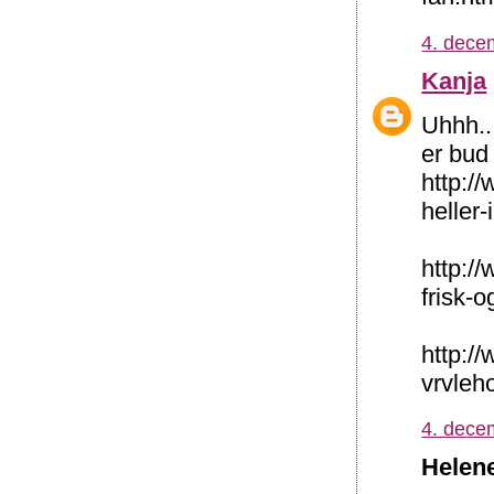
4. dece
Kanja
Uhhh..
er bud
http:/
heller-
http:/
frisk-
http://
vrvleh
4. dece
Helene