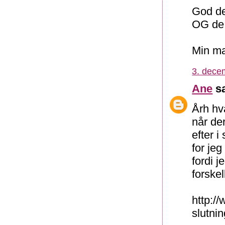
God de
OG de 
Min ma
3. dece
Ane
sa
Årh hv
når de
efter 
for je
fordi 
forske
http:/
slutnin