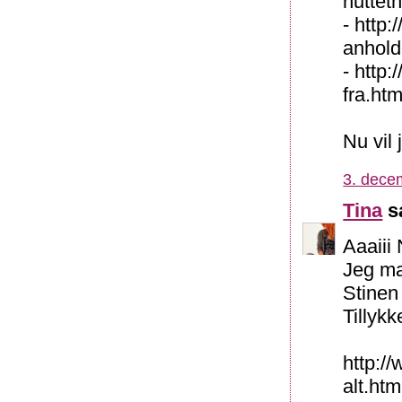
nuttet
- http:
anhold
- http
fra.htm
Nu vil
3. dece
Tina
sa
Aaaiii 
Jeg ma
Stinen 
Tillyk
http:/
alt.htm