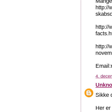
Mange 
http:/
skabs
http:/
facts.h
http:/
novemb
Email
4. dece
Unkn
Sikke d
Her er