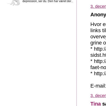
depression, ser du. Den har været der...
3. dece
Anony
Hvor e
links t
overvej
grine 
* http:
sidst.h
* http
faet-n
* http
E-mai
3. dece
Tina
sa