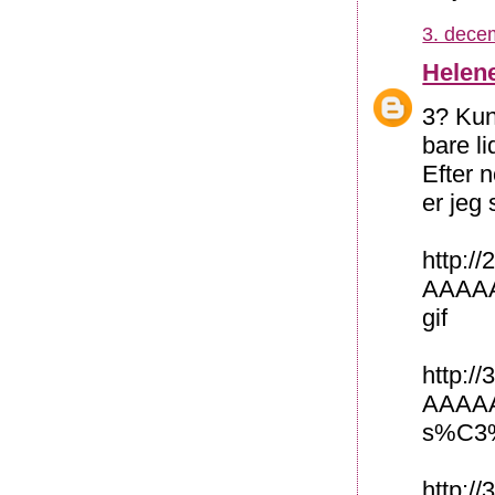
3. dece
Helen
3? Kun
bare l
Efter n
er jeg 
http:
AAAAA
gif
http:/
AAAAA
s%C3%
http: