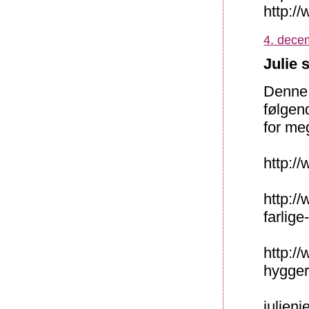
http:/
4. dece
Julie 
Denne 
følgend
for me
http://
http://
farlige
http:/
hygger
julien