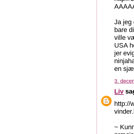
AAAAA
Ja jeg 
bare d
ville v
USA he
jer evi
ninjah
en sjæ
3. dece
Liv
sag
http:/
vinder
~ Kunn