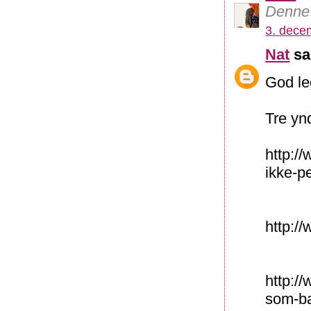
Denne 
3. dece
Nat
sa
God le
Tre yn
http:/
ikke-p
http:/
http:/
som-ba