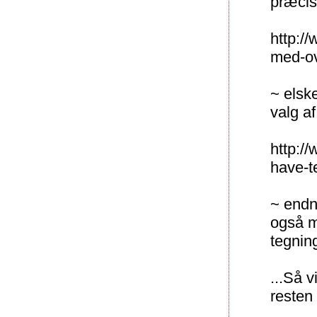
præcis
http:/
med-ov
~ elske
valg a
http:/
have-t
~ endnu
også m
tegnin
...Så v
resten