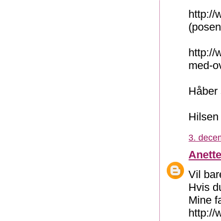
http:/
(posen
http:/
med-ov
Håber 
Hilsen
3. dece
Anett
Vil bar
Hvis d
Mine fa
http:/