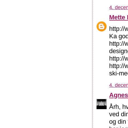
4. dece
Mette
http:/
Ka god
http://
design
http:/
http:/
ski-me
4. dece
Agne
Årh, h
ved din
og din 