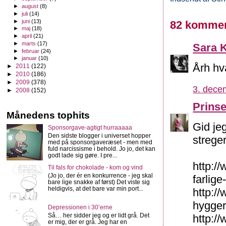
►
august
(8)
►
juli
(14)
►
juni
(13)
82 kommen
►
maj
(18)
►
april
(21)
►
marts
(17)
Sara K
►
februar
(24)
►
januar
(10)
Årh hv
►
2011
(122)
►
2010
(186)
►
2009
(378)
3. dece
►
2008
(152)
Prins
Månedens tophits
Gid je
Sponsorgave-agtigt hurraaaaa
Den sidste blogger i universet hopper
streger
med på sponsorgaveræset - men med
fuld narcissisme i behold. Jo jo, det kan
godt lade sig gøre. I pre...
http://
Til fals for chokolade - kom og vind
(Jo jo, der ér en konkurrence - jeg skal
farlige
bare lige snakke af først) Det viste sig
heldigvis, at det bare var min port...
http:/
hygger
Depressionen i 30’erne
Så… her sidder jeg og er lidt grå. Det
http:/
er mig, der er grå. Jeg har en