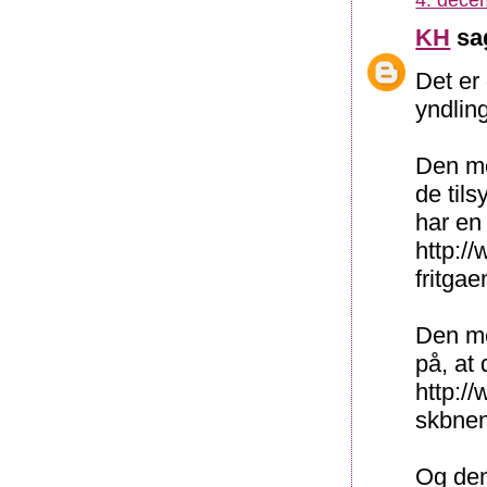
KH
sag
Det er
yndling
Den med
de til
har en 
http:/
fritga
Den me
på, at
http:/
skbnen
Og den