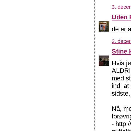
3. dece
Uden 
de er 
3. dece
Stine 
Hvis j
ALDRIG
med st
ind, at
sidste
Nå, men
forøvri
- http