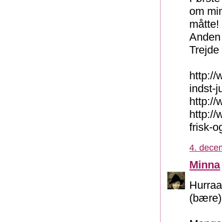
om min
måtte!
Anden 
Trejde
http:/
indst-j
http://
http:/
frisk-
4. dece
Minna
Hurraa
(bære)