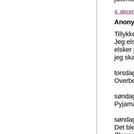
4. dece
Anony
Tillyk
Jeg els
elsker
jeg sk
torsda
Overbe
søndag
Pyjama
søndag
Det bl