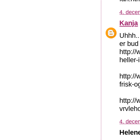
4. dece
Kanja
Uhhh..
er bud
http:/
heller-
http:/
frisk-
http://
vrvleh
4. dece
Helene