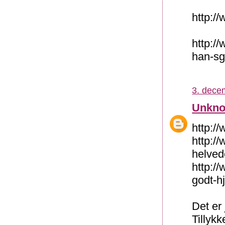
http:/
http:/
han-sg
3. dece
Unkn
http:/
http:/
helved
http://
godt-h
Det er 
Tillyk