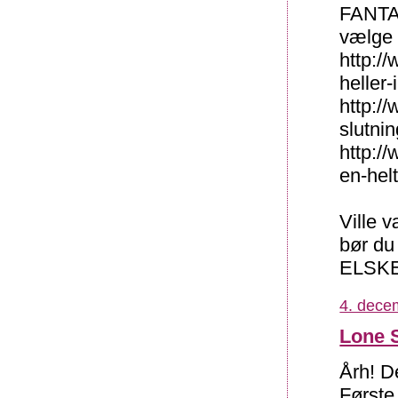
FANTAS
vælge 
http:/
heller-
http:/
slutnin
http:/
en-hel
Ville v
bør du
ELSKE 
4. dece
Lone 
Årh! D
Første 