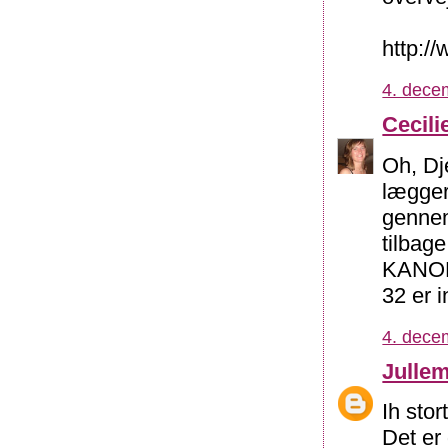
http:/
4. dece
Cecili
Oh, Dj
lægger 
gennem
tilbage
KANON 
32 er i
4. dece
Julle
Ih sto
Det er 