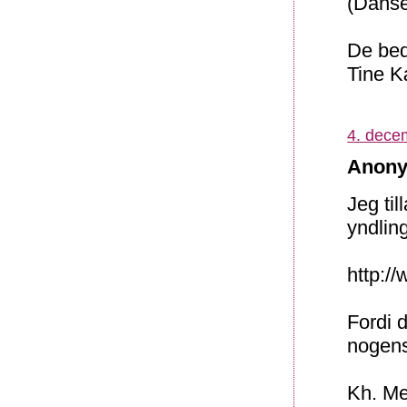
(Danse
De bed
Tine 
4. dece
Anony
Jeg til
yndlin
http:/
Fordi 
nogens
Kh. Me