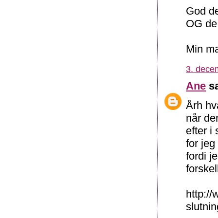
God de
OG de 
Min ma
3. dece
Ane
sa
Årh hv
når de
efter 
for je
fordi 
forske
http:/
slutnin