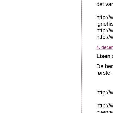
det var
http:/
lgnehi
http:/
http:/
4. dece
Lisen 
De her
første
http:/
http:/
overve