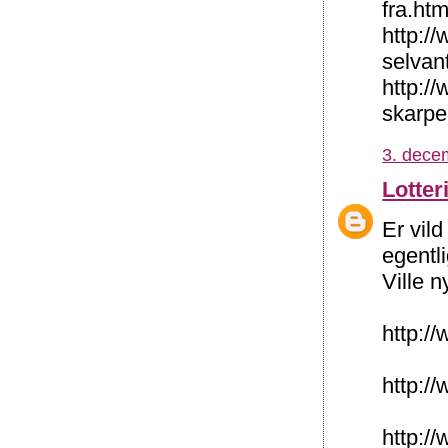
fra.htm
http:/
selvan
http:/
skarpe
3. dece
Lotter
Er vild
egentli
Ville 
http:/
http:/
http:/