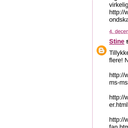
virkeli
http:/
ondska
4. dece
Stine
s
Tillyk
flere! 
http:/
ms-ms
http:/
er.html
http://
fan.ht