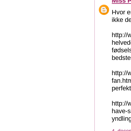
Miss P
Hvor e
ikke d
http:/
helved
fødsel
bedste
http://
fan.htm
perfekt
http:/
have-s
yndlin
4. dece