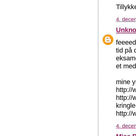
Tillyk
4. dece
Unkn
feeeedt
tid på 
eksame
et medi
mine y
http:/
http:/
kringl
http:/
4. dece