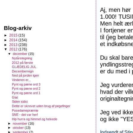
Aj, men hør 
1.000! TUSIN
Men helt ærl
Blog-arkiv
I fortjener 
►
2015
(15)
til (jeg bet
►
2014
(154)
et indkøbsne
►
2013
(238)
▼
2012
(176)
▼
december
(15)
Du skal bare
Nytårstegning
2012 på første
yndlingsstre
GLÆDELIG JUL
er du med i 
Decemberregn
Ned på jorden igen
Vinderen er...
Jeg vurderer
Pynt og pæne ord 3
Pynt og pæne ord 2
hvad der vill
Pynt og pæne ord 1
originaltegn
Glat
Siden sidst
Dette er skrevet uden brug af pegefinger
Posedamepræmie
Jeg ved ikke
SNE - det var her!
og ikke "YES!
Hip hurra og himmel og helvede
►
november
(16)
►
oktober
(13)
Indsendt af
Sti
►
september
(7)