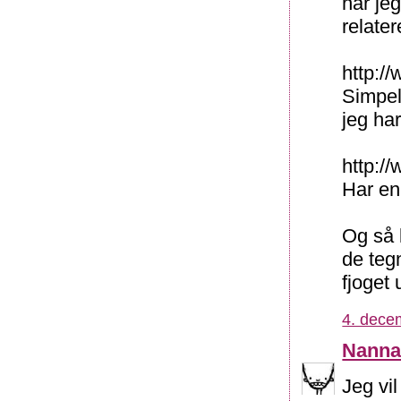
har jeg
relater
http:/
Simpel
jeg har
http:/
Har en 
Og så 
de teg
fjoget 
4. dece
Nann
Jeg vi