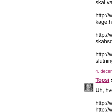
skal v
http:/
kage.h
http:/
skabs
http:/
slutnin
4. dece
Topsi
s
Uh, hvo
http://
http:/