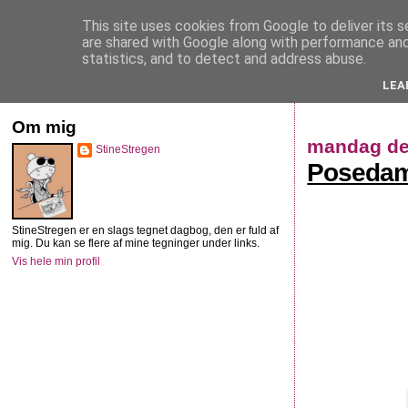
This site uses cookies from Google to deliver its s
StineStregen
are shared with Google along with performance and 
statistics, and to detect and address abuse.
LEA
Illustreret navlebeskuelse
Om mig
mandag de
StineStregen
Poseda
StineStregen er en slags tegnet dagbog, den er fuld af
mig. Du kan se flere af mine tegninger under links.
Vis hele min profil