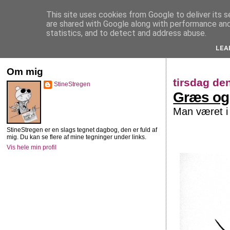
This site uses cookies from Google to deliver its s
StineStregen
are shared with Google along with performance and 
statistics, and to detect and address abuse.
LEA
Illustreret navlebeskuelse
Om mig
tirsdag de
StineStregen
Græs og
Man været i 
StineStregen er en slags tegnet dagbog, den er fuld af
mig. Du kan se flere af mine tegninger under links.
Vis hele min profil