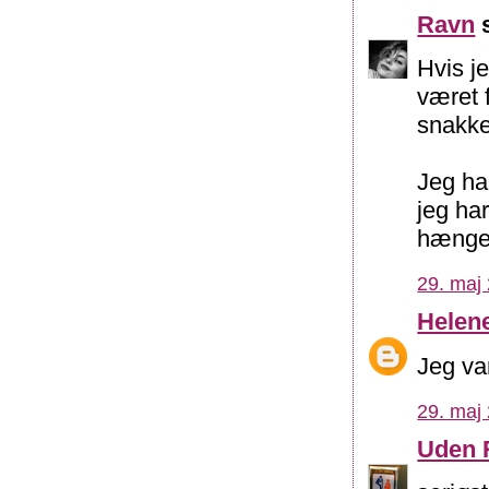
Ravn
s
Hvis j
været 
snakket
Jeg har
jeg ha
hænger 
29. maj 
Helen
Jeg var
29. maj 
Uden 