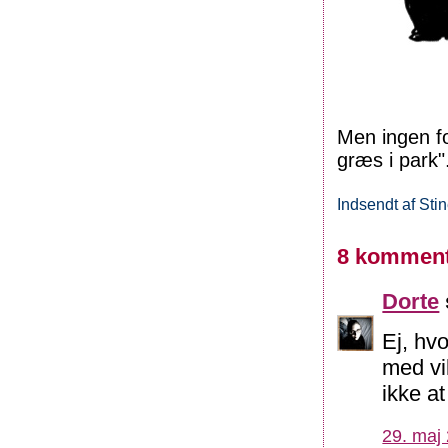
Men ingen fo
græs i park"
Indsendt af
Sti
8 komment
Dorte
Ej, hv
med vil
ikke a
29. maj 