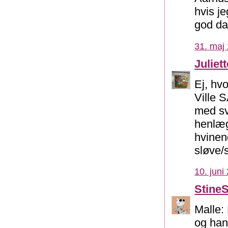
hvis j
god da
31. maj 
Juliett
Ej, hv
Ville 
med sv
henlæg
hvinend
sløve/
10. juni
Stine
Malle: 
og han