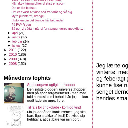
Når aktiv lytning bliver til ekstremsport
Det er det bedste
Det er svært at falde ned fra forår og slå sig
Myte punkteret, drenge
Historien om det blonde hår begynder
På PAPIR sgu
Så gør vi sådan, når vi fortrænger vores modvilje ...
►
april
(21)
►
marts
(17)
►
februar
(24)
►
januar
(10)
►
2011
(122)
►
2010
(186)
►
2009
(378)
►
2008
(152)
Jeg lærte ogs
vintertøj me
Månedens tophits
og feberagti
kunne fise r
Sponsorgave-agtigt hurraaaaa
Den sidste blogger i universet hopper
sengetiderne
med på sponsorgaveræset - men med
fuld narcissisme i behold. Jo jo, det kan
hendes smad
godt lade sig gøre. I pre...
Til fals for chokolade - kom og vind
(Jo jo, der ér en konkurrence - jeg skal
bare lige snakke af først) Det viste sig
heldigvis, at det bare var min port...