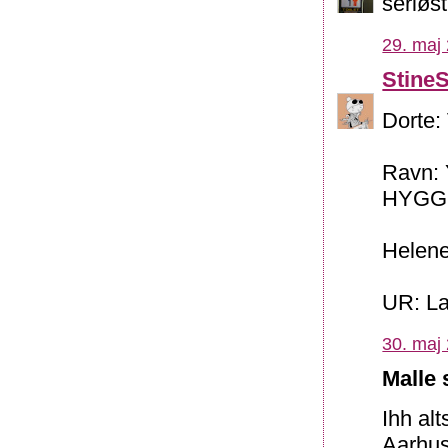
seriøst
29. maj 
Stine
Dorte: 
Ravn: 
HYGG
Helene
UR: La
30. maj 
Malle 
Ihh alt
Aarhus.