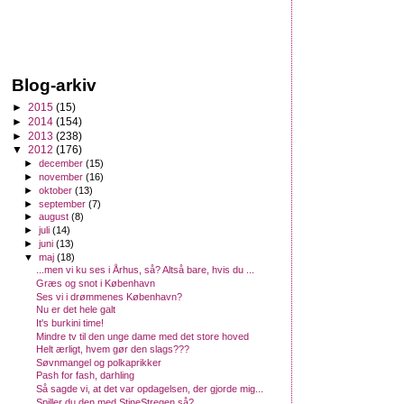
Blog-arkiv
►
2015
(15)
►
2014
(154)
►
2013
(238)
▼
2012
(176)
►
december
(15)
►
november
(16)
►
oktober
(13)
►
september
(7)
►
august
(8)
►
juli
(14)
►
juni
(13)
▼
maj
(18)
...men vi ku ses i Århus, så? Altså bare, hvis du ...
Græs og snot i København
Ses vi i drømmenes København?
Nu er det hele galt
It's burkini time!
Mindre tv til den unge dame med det store hoved
Helt ærligt, hvem gør den slags???
Søvnmangel og polkaprikker
Pash for fash, darhling
Så sagde vi, at det var opdagelsen, der gjorde mig...
Spiller du den med StineStregen så?