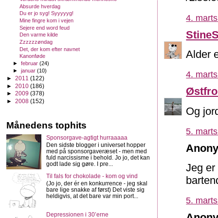
Absurde hverdag
Du er jo syg! Syyyyyg!
4. marts
Mine fingre kom i vejen
Sejere end word feud
Stine
Den varme kilde
Zzzzzzøndag
Det, der kom efter navnet
Alder e
Kanonføde
►
februar
(24)
►
januar
(10)
4. marts
►
2011
(122)
►
2010
(186)
Østfr
►
2009
(378)
►
2008
(152)
Og jord
Månedens tophits
5. marts
Sponsorgave-agtigt hurraaaaa
Den sidste blogger i universet hopper
Anony
med på sponsorgaveræset - men med
fuld narcissisme i behold. Jo jo, det kan
godt lade sig gøre. I pre...
Jeg er
Til fals for chokolade - kom og vind
barten
(Jo jo, der ér en konkurrence - jeg skal
bare lige snakke af først) Det viste sig
heldigvis, at det bare var min port...
5. marts
Depressionen i 30’erne
Anony