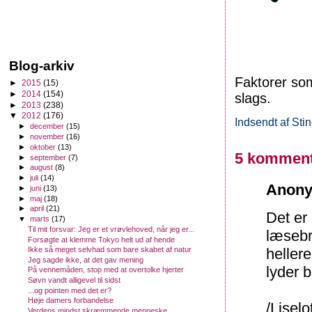
Blog-arkiv
Faktorer som
►
2015
(15)
►
2014
(154)
slags.
►
2013
(238)
▼
2012
(176)
Indsendt af
Sti
►
december
(15)
►
november
(16)
►
oktober
(13)
5 komment
►
september
(7)
►
august
(8)
►
juli
(14)
Anony
►
juni
(13)
►
maj
(18)
►
april
(21)
Det er 
▼
marts
(17)
Til mit forsvar: Jeg er et vrøvlehoved, når jeg er...
læsebri
Forsøgte at klemme Tokyo helt ud af hende
Ikke så meget selvhad som bare skabet af natur
heller
Jeg sagde ikke, at det gav mening
lyder b
På vennemåden, stop med at overtolke hjerter
Søvn vandt alligevel til sidst
...og pointen med det er?
Høje damers forbandelse
/Liselo
Verdens mindst skræmmende menneske