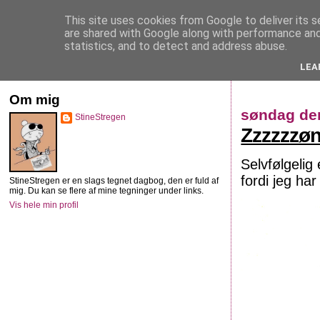
This site uses cookies from Google to deliver its s
StineStregen
are shared with Google along with performance and 
statistics, and to detect and address abuse.
LEA
Illustreret navlebeskuelse
Om mig
søndag den
StineStregen
Zzzzzzø
Selvfølgelig
fordi jeg ha
StineStregen er en slags tegnet dagbog, den er fuld af
mig. Du kan se flere af mine tegninger under links.
Vis hele min profil