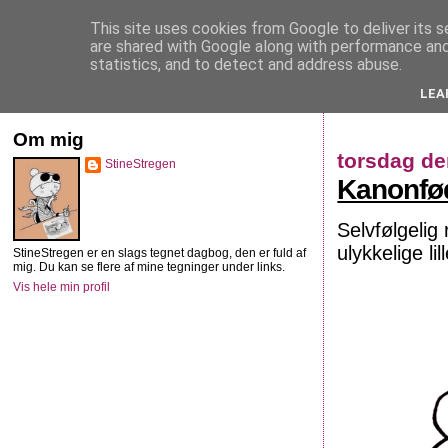
This site uses cookies from Google to deliver its s
StineStregen
are shared with Google along with performance and 
statistics, and to detect and address abuse.
LEA
Illustreret navlebeskuelse
Om mig
torsdag de
StineStregen
Kanonfø
Selvfølgelig
ulykkelige l
StineStregen er en slags tegnet dagbog, den er fuld af
mig. Du kan se flere af mine tegninger under links.
Vis hele min profil