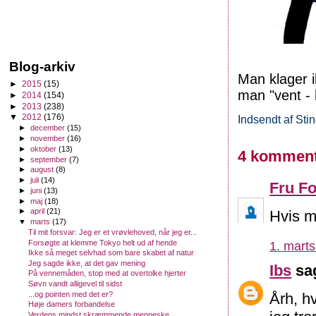
Blog-arkiv
Man klager i
►
2015
(15)
man "vent - 
►
2014
(154)
►
2013
(238)
▼
2012
(176)
Indsendt af
Sti
►
december
(15)
►
november
(16)
►
oktober
(13)
4 komment
►
september
(7)
►
august
(8)
►
juli
(14)
Fru Fo
►
juni
(13)
►
maj
(18)
►
april
(21)
Hvis m
▼
marts
(17)
Til mit forsvar: Jeg er et vrøvlehoved, når jeg er...
Forsøgte at klemme Tokyo helt ud af hende
1. marts
Ikke så meget selvhad som bare skabet af natur
Jeg sagde ikke, at det gav mening
Ibs
sag
På vennemåden, stop med at overtolke hjerter
Søvn vandt alligevel til sidst
...og pointen med det er?
Årh, h
Høje damers forbandelse
Verdens mindst skræmmende menneske