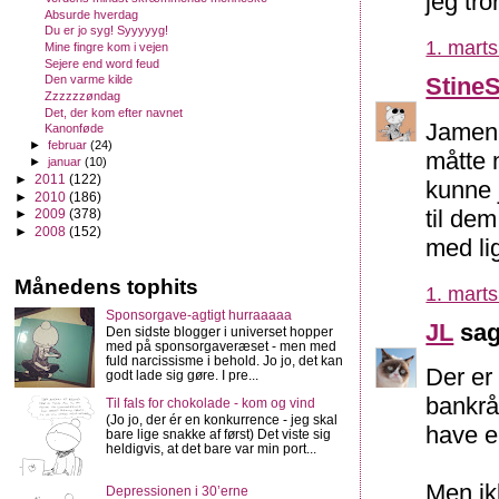
jeg tro
Absurde hverdag
Du er jo syg! Syyyyyg!
1. marts
Mine fingre kom i vejen
Sejere end word feud
Stine
Den varme kilde
Zzzzzzøndag
Det, der kom efter navnet
Jamen 
Kanonføde
►
februar
(24)
måtte 
►
januar
(10)
►
2011
(122)
kunne 
►
2010
(186)
til dem
►
2009
(378)
►
2008
(152)
med li
Månedens tophits
1. marts
Sponsorgave-agtigt hurraaaaa
JL
sag
Den sidste blogger i universet hopper
med på sponsorgaveræset - men med
fuld narcissisme i behold. Jo jo, det kan
Der er 
godt lade sig gøre. I pre...
bankråd
Til fals for chokolade - kom og vind
(Jo jo, der ér en konkurrence - jeg skal
have e
bare lige snakke af først) Det viste sig
heldigvis, at det bare var min port...
Men ikk
Depressionen i 30’erne