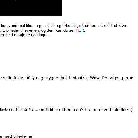
 han vandt publikums gunst fair og firkantet, så det er nok skidt at hive
G E billeder til eventen, og dem kan du ser
HER
.
lem med at stjæle ugedage...
de satte fokus på lys og skygge, helt fantastisk. Wow. Det vil jeg gerne
e et billede/låne en fil til print hos ham? Han er i hvert fald flink :)
ve med billederne!