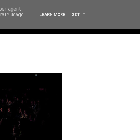
user-agent
erate usage
LEARN MORE
GOT IT