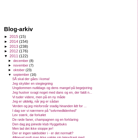
Blog-arkiv
►
2015
(15)
►
2014
(154)
►
2013
(238)
►
2012
(176)
▼
2011
(122)
►
december
(8)
►
november
(7)
►
oktober
(23)
▼
september
(16)
SÅ skal der gåes i koma!
Jeg skylder en stegtegning
Ungdommen nutildags og dens mangel på begejstring
Jeg husker svagt noget med dans og en, der faldt n...
Vi tuder videre, men på en ny måde
Jeg er ulidelig, når jeg er sådan
Verden og jeg misforstår stadig hinanden lidt for ...
I dag ser vi nærmere på "selvmedlidenhed"
Lev stærk, dø forkølet
De røde faner, champagnen og en forklaring
Den dag jeg joinede klub Hyggebuks
Men lad det ikke stoppe jer!
Der er ingen talebobler i - er det normalt?
Alligevel godt man ikke valgte sin latexdragt med ...