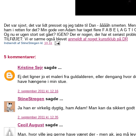
Det var sjovt, det var lidt presset og jeg tabte til Dan - ååååh smerten. Men
ham i retten for det? Min gode ven Adam har taget flere F A B E L A G T I 
Og nu er ugen stort set gået? IGEN? Der er nogen, der har et seriøst prob
TILFØJET: Vi er sørme også blevet
anmeldt af noget kunstklub på DR
Indsendt af
StineStregen
kl.
10.11
5 kommentarer:
Kristine Sejr
sagde ...
Ej det ligner jo et maleri fra guldalderen, eller dengang hvor 
have hængene i min stue.
2. september 2011 kl. 12.16
StineStregen
sagde ...
Ja han er virkelig dygtig, ham Adam! Man kan da sikkert godt køb
2. september 2011 kl. 12.35
Cecil August
sagde ...
Man, hvor ville jeg gerne have været der - men ak, jeg må le