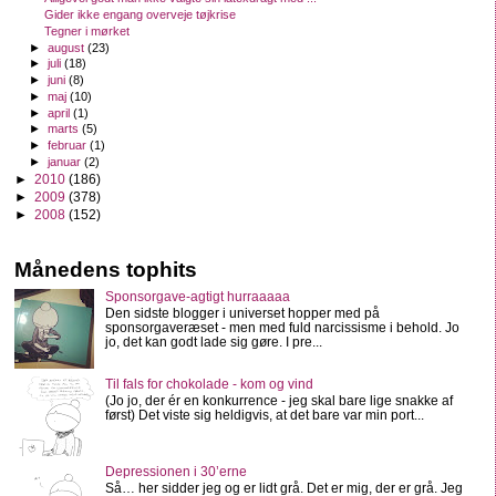
Gider ikke engang overveje tøjkrise
Tegner i mørket
►
august
(23)
►
juli
(18)
►
juni
(8)
►
maj
(10)
►
april
(1)
►
marts
(5)
►
februar
(1)
►
januar
(2)
►
2010
(186)
►
2009
(378)
►
2008
(152)
Månedens tophits
Sponsorgave-agtigt hurraaaaa
Den sidste blogger i universet hopper med på
sponsorgaveræset - men med fuld narcissisme i behold. Jo
jo, det kan godt lade sig gøre. I pre...
Til fals for chokolade - kom og vind
(Jo jo, der ér en konkurrence - jeg skal bare lige snakke af
først) Det viste sig heldigvis, at det bare var min port...
Depressionen i 30’erne
Så… her sidder jeg og er lidt grå. Det er mig, der er grå. Jeg