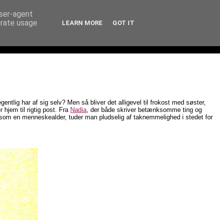
user-agent
erate usage
LEARN MORE
GOT IT
ntlig har af sig selv? Men så bliver det alligevel til frokost med søster,
hjem til rigtig post. Fra
Nadia
, der både skriver betænksomme ting og
øles som en menneskealder, tuder man pludselig af taknemmelighed i stedet for