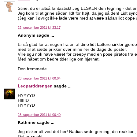
Stine, du er altså fantastisk! Jeg ELSKER den tegning - det e
Jeg kom til at grine sådan lidt for højt, da jeg så den! Lidt s
(Jeg kan i øvrigt ikke lade være med at være sådan lidt oppe a
22. september 2011 kl. 23.17
Anonym sagde ...
Er så glad for at nogen fra en af dine lidt tættere cirkler gjor
med til at sætte prikker over mine i'er de dage du poster.
Ville sgu nok have været for creepy med en pose piratos fra e
Med håbet om bedre tider lige om hjørnet.
Den fremmede
23. september 2011 kl. 00.04
Leoparddrengen
sagde ...
HYYYYD
HIIIID
HYYYYD
23. september 2011 kl. 00.40
Kathrine sagde ...
Jeg elsker alt ved det her! Nadias søde gerning, din reaktio
Det er smukt.