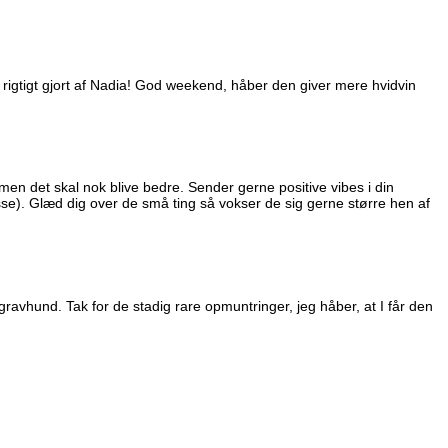
elt rigtigt gjort af Nadia! God weekend, håber den giver mere hvidvin
 det skal nok blive bedre. Sender gerne positive vibes i din
resse). Glæd dig over de små ting så vokser de sig gerne større hen af
ravhund. Tak for de stadig rare opmuntringer, jeg håber, at I får den