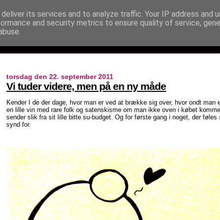
deliver its services and to analyze traffic. Your IP address and 
formance and security metrics to ensure quality of service, gen
abuse.
torsdag den 22. september 2011
Vi tuder videre, men på en ny måde
Kender I de der dage, hvor man er ved at brække sig over, hvor ondt man ege
en lille vin med rare folk og satenskisme om man ikke oven i købet kommer 
sender slik fra sit lille bitte su-budget. Og for første gang i noget, der f
synd for.