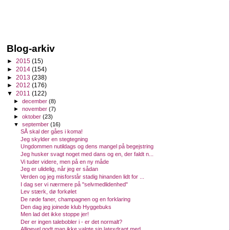
Blog-arkiv
►
2015
(15)
►
2014
(154)
►
2013
(238)
►
2012
(176)
▼
2011
(122)
►
december
(8)
►
november
(7)
►
oktober
(23)
▼
september
(16)
SÅ skal der gåes i koma!
Jeg skylder en stegtegning
Ungdommen nutildags og dens mangel på begejstring
Jeg husker svagt noget med dans og en, der faldt n...
Vi tuder videre, men på en ny måde
Jeg er ulidelig, når jeg er sådan
Verden og jeg misforstår stadig hinanden lidt for ...
I dag ser vi nærmere på "selvmedlidenhed"
Lev stærk, dø forkølet
De røde faner, champagnen og en forklaring
Den dag jeg joinede klub Hyggebuks
Men lad det ikke stoppe jer!
Der er ingen talebobler i - er det normalt?
Alligevel godt man ikke valgte sin latexdragt med ...