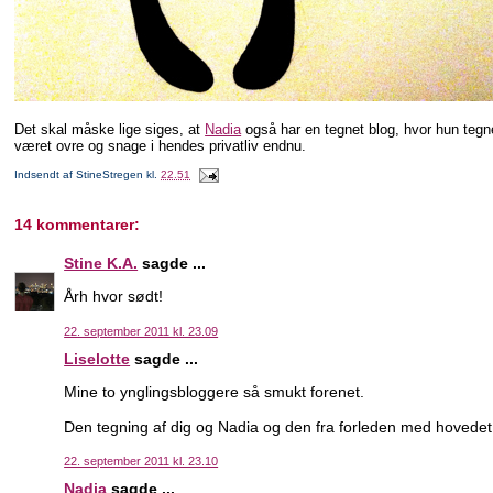
Det skal måske lige siges, at
Nadia
også har en tegnet blog, hvor hun tegn
været ovre og snage i hendes privatliv endnu.
Indsendt af
StineStregen
kl.
22.51
14 kommentarer:
Stine K.A.
sagde ...
Årh hvor sødt!
22. september 2011 kl. 23.09
Liselotte
sagde ...
Mine to ynglingsbloggere så smukt forenet.
Den tegning af dig og Nadia og den fra forleden med hovedet m
22. september 2011 kl. 23.10
Nadia
sagde ...