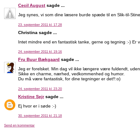
Cecil August
sagde ...
Jeg synes, vi som dine læsere burde spæde til en Slik-til-Sti
23. september 2011 kl. 17.28
Christina sagde ...
Intet mindre end en fantastisk tanke, gerne og tegning :-) Er 
24. september 2011 kl. 19.16
Fru Buur Bækgaard
sagde ...
Jeg er forelsket. Min dag vil ikke længere være fuldendt, uden 
Sikke en charme, nærhed, vedkommenhed og humor.
Du må være fantastisk, for dine tegninger er det!!:o)
24. september 2011 kl. 23.20
Kristine Sejr
sagde ...
Ej hvor er i søde :-)
30. september 2011 kl. 21.18
Send en kommentar