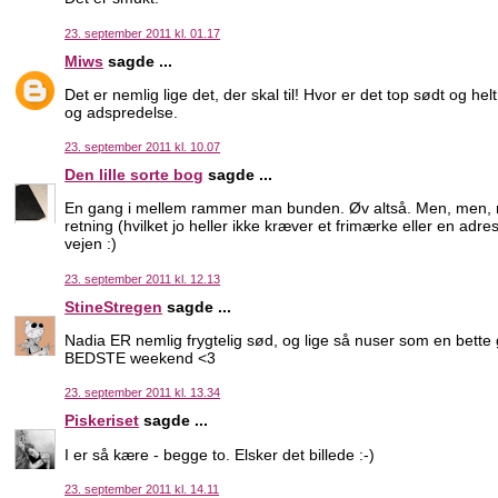
23. september 2011 kl. 01.17
Miws
sagde ...
Det er nemlig lige det, der skal til! Hvor er det top sødt og h
og adspredelse.
23. september 2011 kl. 10.07
Den lille sorte bog
sagde ...
En gang i mellem rammer man bunden. Øv altså. Men, men, men
retning (hvilket jo heller ikke kræver et frimærke eller en ad
vejen :)
23. september 2011 kl. 12.13
StineStregen
sagde ...
Nadia ER nemlig frygtelig sød, og lige så nuser som en bette g
BEDSTE weekend <3
23. september 2011 kl. 13.34
Piskeriset
sagde ...
I er så kære - begge to. Elsker det billede :-)
23. september 2011 kl. 14.11