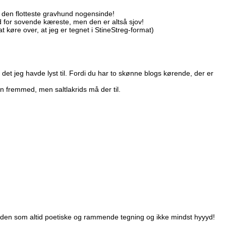
r den flotteste gravhund nogensinde!
ynd for sovende kæreste, men den er altså sjov!
t køre over, at jeg er tegnet i StineStreg-format)
de det jeg havde lyst til. Fordi du har to skønne blogs kørende, der er
n fremmed, men saltlakrids må der til.
n, den som altid poetiske og rammende tegning og ikke mindst hyyyd!