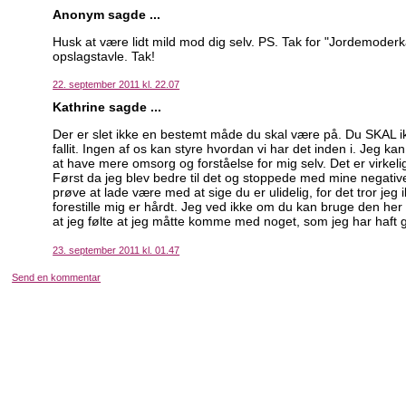
Anonym sagde ...
Husk at være lidt mild mod dig selv. PS. Tak for "Jordemoderk
opslagstavle. Tak!
22. september 2011 kl. 22.07
Kathrine sagde ...
Der er slet ikke en bestemt måde du skal være på. Du SKAL ik
fallit. Ingen af os kan styre hvordan vi har det inden i. Jeg ka
at have mere omsorg og forståelse for mig selv. Det er virke
Først da jeg blev bedre til det og stoppede med mine negative 
prøve at lade være med at sige du er ulidelig, for det tror je
forestille mig er hårdt. Jeg ved ikke om du kan bruge den her
at jeg følte at jeg måtte komme med noget, som jeg har haft gl
23. september 2011 kl. 01.47
Send en kommentar