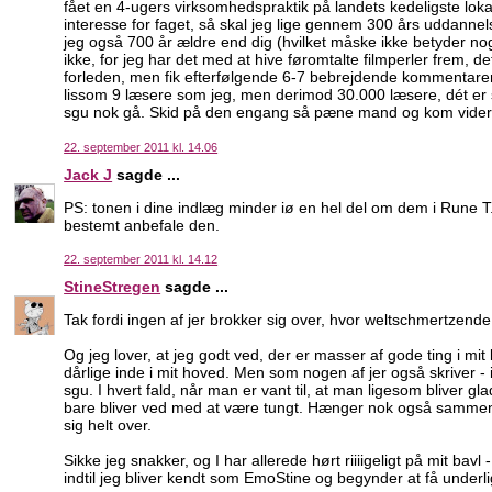
fået en 4-ugers virksomhedspraktik på landets kedeligste lokala
interesse for faget, så skal jeg lige gennem 300 års uddannels
jeg også 700 år ældre end dig (hvilket måske ikke betyder noge
ikke, for jeg har det med at hive føromtalte filmperler frem, 
forleden, men fik efterfølgende 6-7 bebrejdende kommentarer fr
lissom 9 læsere som jeg, men derimod 30.000 læsere, dét er s
sgu nok gå. Skid på den engang så pæne mand og kom vider
22. september 2011 kl. 14.06
Jack J
sagde ...
PS: tonen i dine indlæg minder iø en hel del om dem i Rune T.
bestemt anbefale den.
22. september 2011 kl. 14.12
StineStregen
sagde ...
Tak fordi ingen af jer brokker sig over, hvor weltschmertzende, 
Og jeg lover, at jeg godt ved, der er masser af gode ting i mit
dårlige inde i mit hoved. Men som nogen af jer også skriver -
sgu. I hvert fald, når man er vant til, at man ligesom bliver g
bare bliver ved med at være tungt. Hænger nok også sammen 
sig helt over.
Sikke jeg snakker, og I har allerede hørt riiiigeligt på mit ba
indtil jeg bliver kendt som EmoStine og begynder at få underl