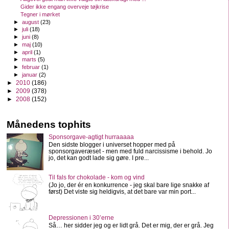
Gider ikke engang overveje tøjkrise
Tegner i mørket
►
august
(23)
►
juli
(18)
►
juni
(8)
►
maj
(10)
►
april
(1)
►
marts
(5)
►
februar
(1)
►
januar
(2)
►
2010
(186)
►
2009
(378)
►
2008
(152)
Månedens tophits
Sponsorgave-agtigt hurraaaaa
Den sidste blogger i universet hopper med på
sponsorgaveræset - men med fuld narcissisme i behold. Jo
jo, det kan godt lade sig gøre. I pre...
Til fals for chokolade - kom og vind
(Jo jo, der ér en konkurrence - jeg skal bare lige snakke af
først) Det viste sig heldigvis, at det bare var min port...
Depressionen i 30’erne
Så… her sidder jeg og er lidt grå. Det er mig, der er grå. Jeg