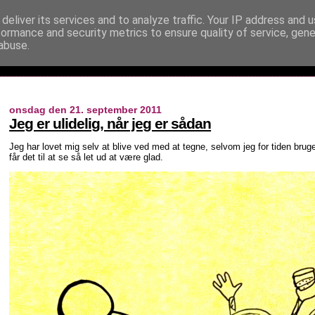
deliver its services and to analyze traffic. Your IP address and 
formance and security metrics to ensure quality of service, gen
abuse.
onsdag den 21. september 2011
Jeg er ulidelig, når jeg er sådan
Jeg har lovet mig selv at blive ved med at tegne, selvom jeg for tiden brug
får det til at se så let ud at være glad.