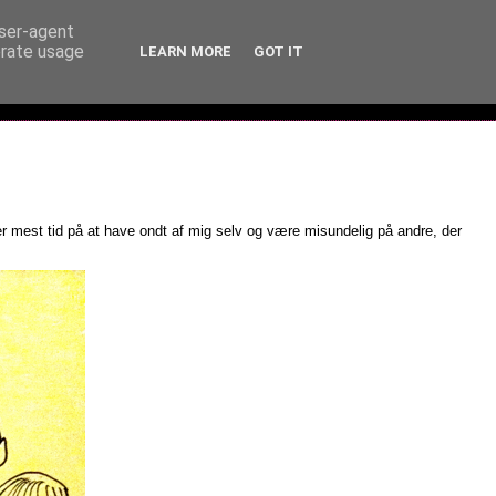
user-agent
erate usage
LEARN MORE
GOT IT
er mest tid på at have ondt af mig selv og være misundelig på andre, der