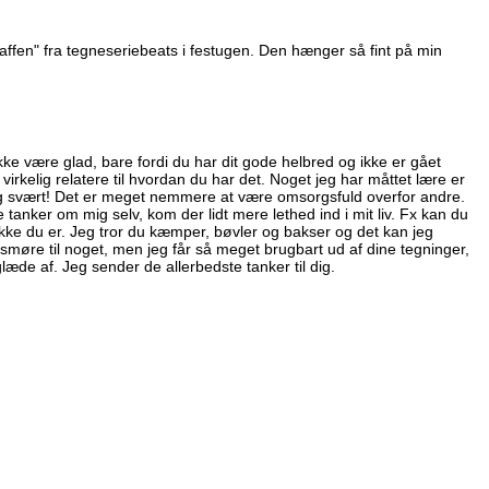
affen" fra tegneseriebeats i festugen. Den hænger så fint på min
ke være glad, bare fordi du har dit gode helbred og ikke er gået
n virkelig relatere til hvordan du har det. Noget jeg har måttet lære er
lig svært! Det er meget nemmere at være omsorgsfuld overfor andre.
tanker om mig selv, kom der lidt mere lethed ind i mit liv. Fx kan du
g ikke du er. Jeg tror du kæmper, bøvler og bakser og det kan jeg
 smøre til noget, men jeg får så meget brugbart ud af dine tegninger,
æde af. Jeg sender de allerbedste tanker til dig.