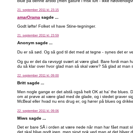
blue på denne årstid (men gåture i frisk luft - ikke nødvendig
21. september 2011 kl. 23.15
amarOrama
sagde ...
Godt løfte! Folket vil have Stine-tegninger.
21. september 2011 kl. 23.59
Anonym sagde ...
Du er så sød. Og så god til det med at tegne - synes det er v
Og gu er det da røvsygt svært at være glad. Bare fordi man ha
du så klar over hvor glad man så skal være? Så glad at man 
22. september 2011 kl. 09.00
Britt sagde ...
Men nogle gange er det alstå også helt OK at ha' the blues. D
om at prøve at være glad med de glade, og i stedet graver si
McBeal eller hvad nu ens drug er, og hører på blues og drikk
22. september 2011 kl. 09.06
Miws sagde ...
Det er bare SÅ i orden at være nede når man har fået mast sit 
det skal blive godt igen, men sjovt nok ved man at det bliver de