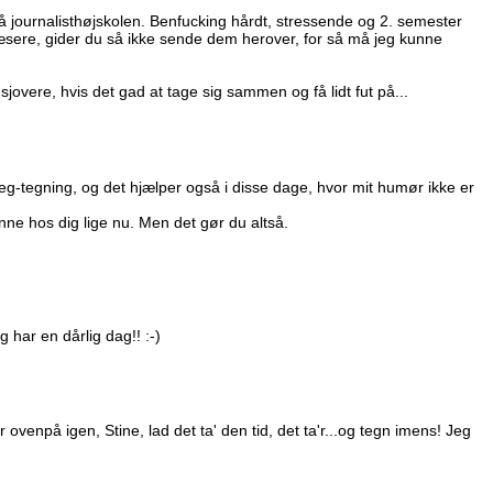
å journalisthøjskolen. Benfucking hårdt, stressende og 2. semester
sere, gider du så ikke sende dem herover, for så må jeg kunne
sjovere, hvis det gad at tage sig sammen og få lidt fut på...
reg-tegning, og det hjælper også i disse dage, hvor mit humør ikke er
ne hos dig lige nu. Men det gør du altså.
g har en dårlig dag!! :-)
ovenpå igen, Stine, lad det ta' den tid, det ta'r...og tegn imens! Jeg