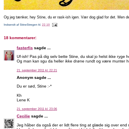
Og jeg tænker, hey Stine, du er rask-ish igen. Vær dog glad for det. Men det
Indsendt af
StineStregen
kl.
22.10
18 kommentarer:
fasterfis
sagde ...
Uf-ish! Pas på dig selv bette Stine, du skal jo helst ikke ryge h
Og man kan sgu da heller ikke drøne rundt og være munter hel
21. september 2011 kl. 22.21
Anonym sagde ...
Du er sød, Stine :-*
Kh
Lene K
21. september 2011 kl. 23.06
Cecilie
sagde ...
Jeg håber da også der er lidt flere ting at glæde sig over end