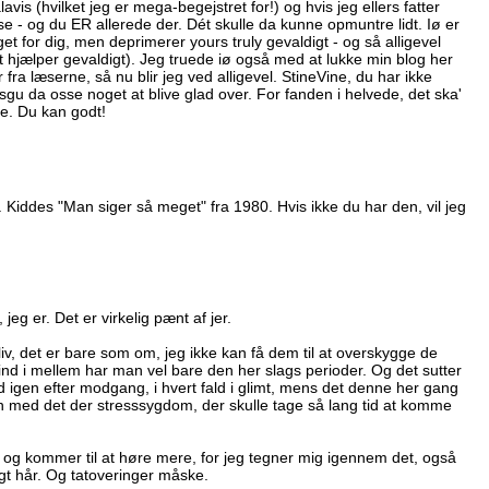
vis (hvilket jeg er mega-begejstret for!) og hvis jeg ellers fatter
e - og du ER allerede der. Dét skulle da kunne opmuntre lidt. Iø er
t for dig, men deprimerer yours truly gevaldigt - og så alligevel
det hjælper gevaldigt). Jeg truede iø også med at lukke min blog her
a læserne, så nu blir jeg ved alligevel. StineVine, du har ikke
gu da osse noget at blive glad over. For fanden i helvede, det ska'
e. Du kan godt!
 Kiddes "Man siger så meget" fra 1980. Hvis ikke du har den, vil jeg
jeg er. Det er virkelig pænt af jer.
 liv, det er bare som om, jeg ikke kan få dem til at overskygge de
 ind i mellem har man vel bare den her slags perioder. Og det sutter
lad igen efter modgang, i hvert fald i glimt, mens det denne her gang
med det der stresssygdom, der skulle tage så lang tid at komme
vl - og kommer til at høre mere, for jeg tegner mig igennem det, også
igt hår. Og tatoveringer måske.