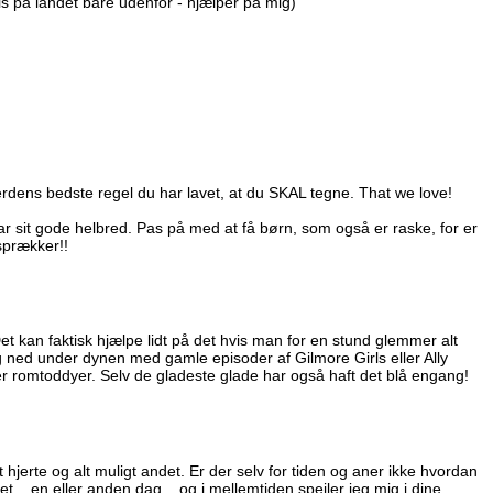
vis på landet bare udenfor - hjælper på mig)
erdens bedste regel du har lavet, at du SKAL tegne. That we love!
r sit gode helbred. Pas på med at få børn, som også er raske, for er
sprækker!!
et kan faktisk hjælpe lidt på det hvis man for en stund glemmer alt
g ned under dynen med gamle episoder af Gilmore Girls eller Ally
er romtoddyer. Selv de gladeste glade har også haft det blå engang!
hjerte og alt muligt andet. Er der selv for tiden og aner ikke hvordan
t....en eller anden dag... og i mellemtiden spejler jeg mig i dine