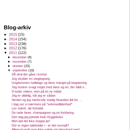
Blog-arkiv
►
2015
(15)
►
2014
(154)
►
2013
(238)
►
2012
(176)
▼
2011
(122)
►
december
(8)
►
november
(7)
►
oktober
(23)
▼
september
(16)
SÅ skal der gåes i koma!
Jeg skylder en stegtegning
Ungdommen nutildags og dens mangel på begejstring
Jeg husker svagt noget med dans og en, der faldt n...
Vi tuder videre, men på en ny måde
Jeg er ulidelig, når jeg er sådan
Verden og jeg misforstår stadig hinanden lidt for ...
I dag ser vi nærmere på "selvmedlidenhed"
Lev stærk, dø forkølet
De røde faner, champagnen og en forklaring
Den dag jeg joinede klub Hyggebuks
Men lad det ikke stoppe jer!
Der er ingen talebobler i - er det normalt?
Alligevel godt man ikke valgte sin latexdragt med ...