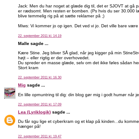
Jack: Men du har noget at glæde dig til, det er SJOVT at gå p
er rædsomt. Men resten er bomben. (Ps hvis du ser 30.000 læ
blive temmelig rig på at sætte reklamer på ;)
Miws: Vi kommer jo op igen. Det ved vi jo. Det ville bare være 
22. september 2011 kl. 14.19
Malle sagde ...
Kære Stine. Jeg bliver SÅ glad, når jeg kigger på min StineSt
højt – eller rigtig er der overhovedet.
Du spreder en masse glæde, selv om det ikke føles sådan hen
Stort kram
22. september 2011 kl. 16.30
Mig
sagde ...
En lille opmuntring til dig: din blog gør mig i godt humør når je
22. september 2011 kl. 17.09
Lea (Lyriklogik)
sagde ...
Du får sgu lige et cyberkram og et klap på kinden...du kommer 
hænger på!
22. september 2011 kl. 19.47