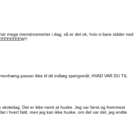
g har mega menstrosmerter i dag, så er det ok, hvis vi bare sidder ned
EEEEEEEEEEEW?
ammenhæng-passer ikke til dit indlæg spørgsmål, HVAD VAR DU TIL
te skoledag. Det er ikke nemt at huske. Jeg var først og fremmest
et i hvert fald, men jeg kan ikke huske, om det var det, jeg endte