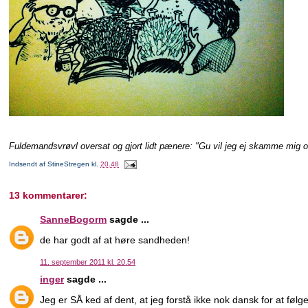
Fuldemandsvrøvl oversat og gjort lidt pænere: "Gu vil jeg ej skamme mig o
Indsendt af
StineStregen
kl.
20.48
13 kommentarer:
SanneBogorm
sagde ...
de har godt af at høre sandheden!
11. september 2011 kl. 20.54
inger
sagde ...
Jeg er SÅ ked af dent, at jeg forstå ikke nok dansk for at følge