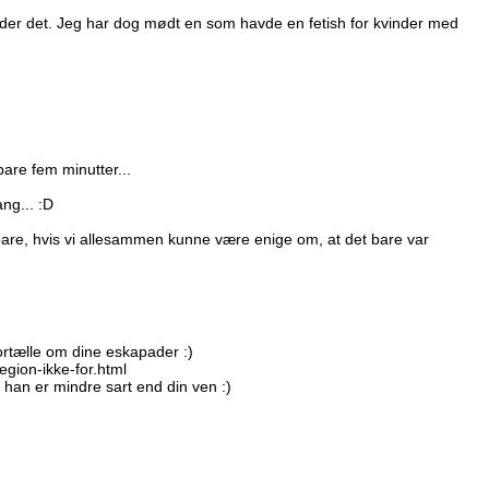
ælder det. Jeg har dog mødt en som havde en fetish for kvinder med
 bare fem minutter...
ang... :D
rne bare, hvis vi allesammen kunne være enige om, at det bare var
fortælle om dine eskapader :)
gion-ikke-for.html
an er mindre sart end din ven :)