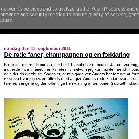
deliver its services and to analyze traffic. Your IP address and 
formance and security metrics to ensure quality of service, gen
abuse.
søndag den 11. september 2011
De røde faner, champagnen og en forklaring
Kære det der modelbureau, der holdt branchebar i fredags. Ja, det var mig
indtræder hver måned i en kvindes liv, selvom jeg kun havde mænd til bor
og cider da gjorde sit. Sagen er, at min gode ven Anders har forsøgt at forb
øjeblikket var jeg svært tilfreds med at give Anders røde kinder over sit sar
talerne, sangene og den offentlige fremvisning af tamponer (i ubrudt indpaknin