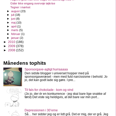
Gider ikke engang overveje tøjkrise
Tegner i mørket
►
august
(23)
►
juli
(18)
►
juni
(8)
►
maj
(10)
►
april
(1)
►
marts
(5)
►
februar
(1)
►
januar
(2)
►
2010
(186)
►
2009
(378)
►
2008
(152)
Månedens tophits
Sponsorgave-agtigt hurraaaaa
Den sidste blogger i universet hopper med på
sponsorgaveræset - men med fuld narcissisme i behold. Jo
jo, det kan godt lade sig gøre. I pre...
Til fals for chokolade - kom og vind
(Jo jo, der ér en konkurrence - jeg skal bare lige snakke af
først) Det viste sig heldigvis, at det bare var min port...
Depressionen i 30’erne
Så… her sidder jeg og er lidt grå. Det er mig, der er grå. Jeg