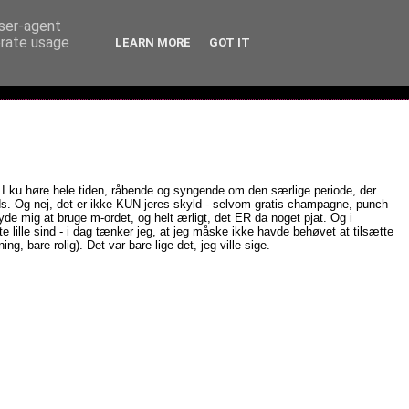
user-agent
erate usage
LEARN MORE
GOT IT
, I ku høre hele tiden, råbende og syngende om den særlige periode, der
ds. Og nej, det er ikke KUN jeres skyld - selvom gratis champagne, punch
yde mig at bruge m-ordet, og helt ærligt, det ER da noget pjat. Og i
te lille sind - i dag tænker jeg, at jeg måske ikke havde behøvet at tilsætte
g, bare rolig). Det var bare lige det, jeg ville sige.