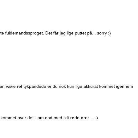
e fuldemandssproget. Det får jeg lige puttet på... sorry :)
kan være ret tykpandede er du nok kun lige akkurat kommet igennem
og kommet over det - om end med lidt røde ører... :-)