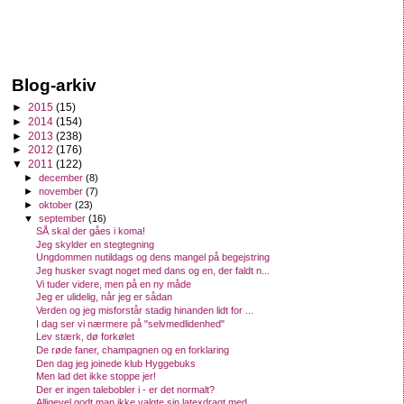
Blog-arkiv
►
2015
(15)
►
2014
(154)
►
2013
(238)
►
2012
(176)
▼
2011
(122)
►
december
(8)
►
november
(7)
►
oktober
(23)
▼
september
(16)
SÅ skal der gåes i koma!
Jeg skylder en stegtegning
Ungdommen nutildags og dens mangel på begejstring
Jeg husker svagt noget med dans og en, der faldt n...
Vi tuder videre, men på en ny måde
Jeg er ulidelig, når jeg er sådan
Verden og jeg misforstår stadig hinanden lidt for ...
I dag ser vi nærmere på "selvmedlidenhed"
Lev stærk, dø forkølet
De røde faner, champagnen og en forklaring
Den dag jeg joinede klub Hyggebuks
Men lad det ikke stoppe jer!
Der er ingen talebobler i - er det normalt?
Alligevel godt man ikke valgte sin latexdragt med ...