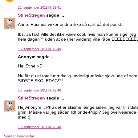
12. september 2011 kl. 19.41
StineStregen
sagde ...
Anne: Rasmus virker endnu ikke så sart på det punkt...
Ibs: Ja tak! Ville det ikke være cool, hvis man kunne sige "je
hele dagen?" uden at de (her Anders) ville råbe EEEEEE
13. september 2011 kl. 10.49
Anonym sagde ...
Hei Stine :-D
Nu får du et totalt mærkelig-underligt-måske sjovt-ude af s
SIDSTE SKOLEDAG!?!
13. september 2011 kl. 19.46
StineStregen
sagde ...
Hej Anonym... Phu det er skisme længe siden, jeg var til sids
grim. Måske var jeg sådan lidt onde-Pippi? Jeg overvejerede d
med :)
13. september 2011 kl. 20.40
Send en kommentar