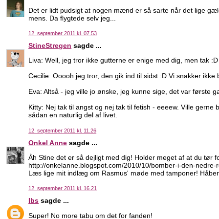
Det er lidt pudsigt at nogen mænd er så sarte når det lige g
mens. Da flygtede selv jeg...
12. september 2011 kl. 07.53
StineStregen
sagde ...
Liva: Well, jeg tror ikke gutterne er enige med dig, men tak :D
Cecilie: Ooooh jeg tror, den gik ind til sidst :D Vi snakker ikke
Eva: Altså - jeg ville jo ønske, jeg kunne sige, det var første g
Kitty: Nej tak til angst og nej tak til fetish - eeeew. Ville ge
sådan en naturlig del af livet.
12. september 2011 kl. 11.26
Onkel Anne
sagde ...
Åh Stine det er så dejligt med dig! Holder meget af at du tør 
http://onkelanne.blogspot.com/2010/10/bomber-i-den-nedre-re
Læs lige mit indlæg om Rasmus' møde med tamponer! Håber h
12. september 2011 kl. 16.21
Ibs
sagde ...
Super! No more tabu om det for fanden!