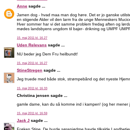
Anne
sagde ...
Jamen dog - hvad maa man dog høre. Det er jo ganske utilste
en stigende Alder vil den larm fra de unge Menneskers Mucic
Hver sommer har vi det samme problem fredag aften og lørdag 
mødes landsbyens ungdom til bajer- drikning og UMPF UMPF m
15. maj 2011 kl. 16.27
Uden Relevans
sagde ...
NU beder jeg Dem Fru heilbundt!
15. maj 2011 kl. 16.27
StineStregen
sagde ...
Jeg truede med både stok, strømpebånd og det nyeste Hjemme
15. maj 2011 kl. 16.33
Christina jensen sagde ...
gamle dame, kan du så komme ind i kampen! (og her mener j
15. maj 2011 kl. 16.59
Jack J
sagde ...
Frøken Stine, De burde sørenjødme havde tilkalde Landbetjen