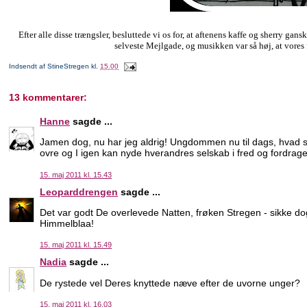
Efter alle disse trængsler, besluttede vi os for, at aftenens kaffe og sherry gan
selveste Mejlgade, og musikken var så høj, at vore
Indsendt af
StineStregen
kl.
15.00
13 kommentarer:
Hanne
sagde ...
Jamen dog, nu har jeg aldrig! Ungdommen nu til dags, hvad s
ovre og I igen kan nyde hverandres selskab i fred og fordrage
15. maj 2011 kl. 15.43
Leoparddrengen
sagde ...
Det var godt De overlevede Natten, frøken Stregen - sikke d
Himmelblaa!
15. maj 2011 kl. 15.49
Nadia
sagde ...
De rystede vel Deres knyttede næve efter de uvorne unger?
15. maj 2011 kl. 16.03