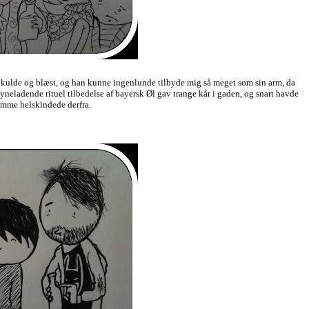
n, kulde og blæst, og han kunne ingenlunde tilbyde mig så meget som sin arm, da
neladende rituel tilbedelse af bayersk Øl gav trange kår i gaden, og snart havde
omme helskindede derfra.