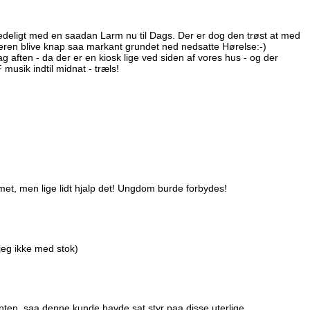
deligt med en saadan Larm nu til Dags. Der er dog den trøst at med
eren blive knap saa markant grundet ned nedsatte Hørelse:-)
aften - da der er en kiosk lige ved siden af vores hus - og der
usik indtil midnat - træls!
t, men lige lidt hjalp det! Ungdom burde forbydes!
eg ikke med stok)
ten, saa denne kunde havde sat styr paa disse uterlige