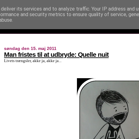
deliver its services and to analyze traffic. Your IP address and 
formance and security metrics to ensure quality of service, gen
abuse.
søndag den 15. maj 2011
Man fristes til at udbryde: Quelle nuit
Livets trængsler, akke ja, akke ja...