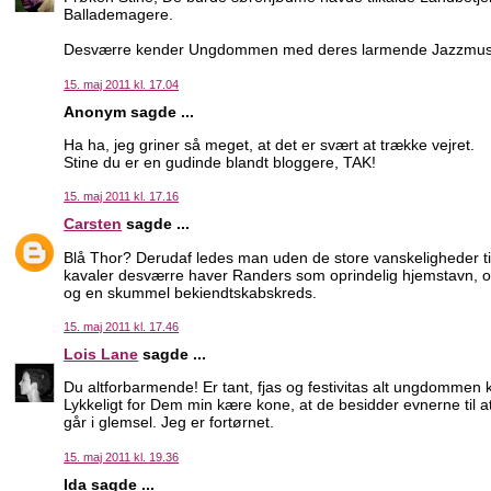
Ballademagere.
Desværre kender Ungdommen med deres larmende Jazzmusik 
15. maj 2011 kl. 17.04
Anonym sagde ...
Ha ha, jeg griner så meget, at det er svært at trække vejret.
Stine du er en gudinde blandt bloggere, TAK!
15. maj 2011 kl. 17.16
Carsten
sagde ...
Blå Thor? Derudaf ledes man uden de store vanskeligheder ti
kavaler desværre haver Randers som oprindelig hjemstavn, o
og en skummel bekiendtskabskreds.
15. maj 2011 kl. 17.46
Lois Lane
sagde ...
Du altforbarmende! Er tant, fjas og festivitas alt ungdommen 
Lykkeligt for Dem min kære kone, at de besidder evnerne til at
går i glemsel. Jeg er fortørnet.
15. maj 2011 kl. 19.36
Ida sagde ...