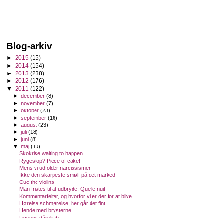
Blog-arkiv
►
2015
(15)
►
2014
(154)
►
2013
(238)
►
2012
(176)
▼
2011
(122)
►
december
(8)
►
november
(7)
►
oktober
(23)
►
september
(16)
►
august
(23)
►
juli
(18)
►
juni
(8)
▼
maj
(10)
Skokrise waiting to happen
Rygestop? Piece of cake!
Mens vi udfolder narcissismen
Ikke den skarpeste smølf på det marked
Cue the violins
Man fristes til at udbryde: Quelle nuit
Kommentarfelter, og hvorfor vi er der for at blive...
Hørelse schmørelse, her går det fint
Hende med brysterne
Livsens dårskab