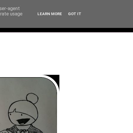
user-agent
erate usage
LEARN MORE
GOT IT