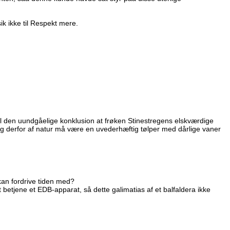
ikke til Respekt mere.
l den uundgåelige konklusion at frøken Stinestregens elskværdige
g derfor af natur må være en uvederhæftig tølper med dårlige vaner
kan fordrive tiden med?
 betjene et EDB-apparat, så dette galimatias af et balfaldera ikke