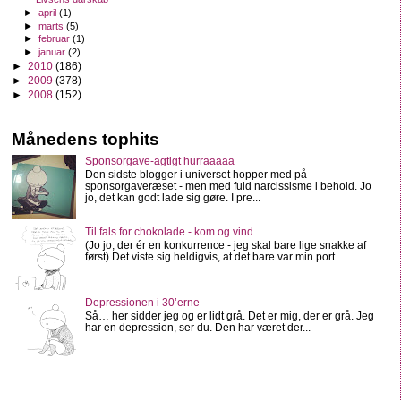
►
april
(1)
►
marts
(5)
►
februar
(1)
►
januar
(2)
►
2010
(186)
►
2009
(378)
►
2008
(152)
Månedens tophits
Sponsorgave-agtigt hurraaaaa
Den sidste blogger i universet hopper med på
sponsorgaveræset - men med fuld narcissisme i behold. Jo
jo, det kan godt lade sig gøre. I pre...
Til fals for chokolade - kom og vind
(Jo jo, der ér en konkurrence - jeg skal bare lige snakke af
først) Det viste sig heldigvis, at det bare var min port...
Depressionen i 30’erne
Så… her sidder jeg og er lidt grå. Det er mig, der er grå. Jeg
har en depression, ser du. Den har været der...