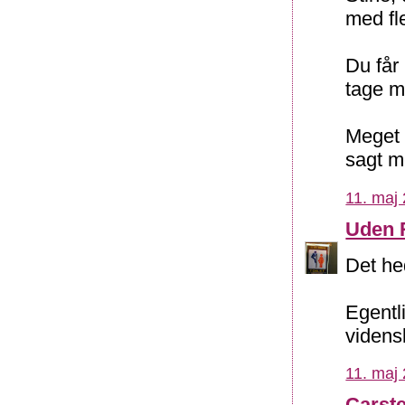
med fl
Du får 
tage 
Meget 
sagt m
11. maj 
Uden 
Det he
Egentl
videns
11. maj 
Carst