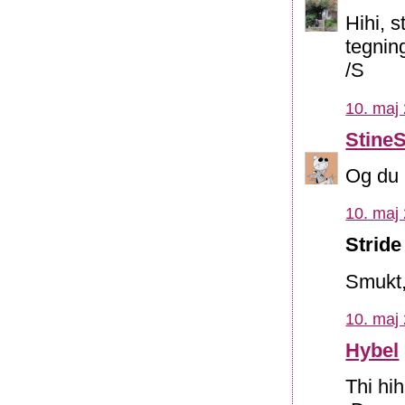
Hihi, 
tegnin
/S
10. maj 
Stine
Og du 
10. maj 
Stride
Smukt,
10. maj 
Hybel
Thi hih