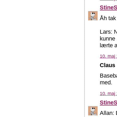
Stine
Åh tak 
Lars: 
kunne 
lærte 
10. maj 
Claus 
Baseba
med.
10. maj 
Stine
Allan: 