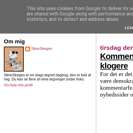
This site uses cookies from Google to deliver its s
StineStregen
are shared with Google along with performance and 
statistics, and to detect and address abuse.
LEA
Illustreret navlebeskuelse
Om mig
tirsdag de
StineStregen
Kommentar
klogere
For det er det
StineStregen er en slags tegnet dagbog, den er fuld af
mig. Du kan se flere af mine tegninger under links.
være demokra
Vis hele min profil
kommentarfelt
nyhedssider o