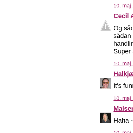
10. maj 
Cecil 
Og såda
sådan 
handlin
Super s
10. maj 
Halkj
It's fu
10. maj 
Malse
Haha - 
10. maj 