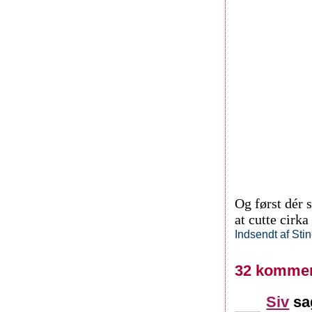
Og først dér 
at cutte cirk
Indsendt af
Sti
32 kommen
Siv
sag