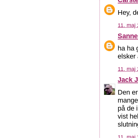
Hey, d
11. maj 
Sann
ha ha g
elsker 
11. maj 
Jack 
Den er
mange 
på de 
vist he
slutni
11. maj 