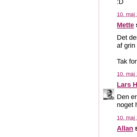
:D
10. maj 
Mette
Det de
af gri
Tak fo
10. maj 
Lars 
Den er
noget 
10. maj 
Allan
s