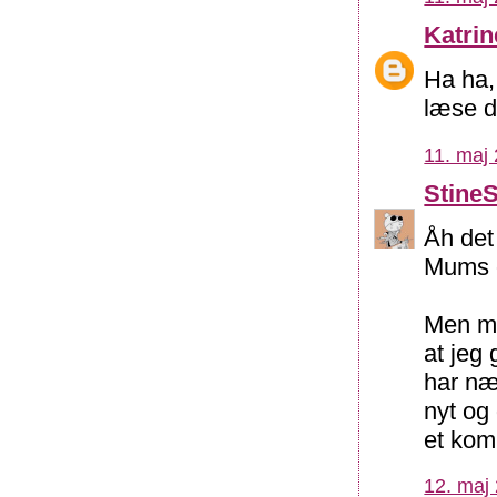
Katri
Ha ha,
læse de
11. maj 
Stine
Åh det
Mums o
Men mi
at jeg
har næ
nyt og 
et komm
12. maj 