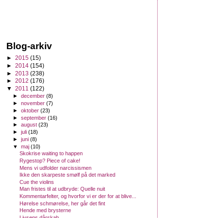
Blog-arkiv
►
2015
(15)
►
2014
(154)
►
2013
(238)
►
2012
(176)
▼
2011
(122)
►
december
(8)
►
november
(7)
►
oktober
(23)
►
september
(16)
►
august
(23)
►
juli
(18)
►
juni
(8)
▼
maj
(10)
Skokrise waiting to happen
Rygestop? Piece of cake!
Mens vi udfolder narcissismen
Ikke den skarpeste smølf på det marked
Cue the violins
Man fristes til at udbryde: Quelle nuit
Kommentarfelter, og hvorfor vi er der for at blive...
Hørelse schmørelse, her går det fint
Hende med brysterne
Livsens dårskab