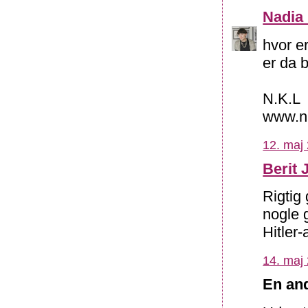
Nadia
hvor er
er da b
N.K.L
www.nk
12. maj 
Berit
Rigtig 
nogle 
Hitler-
14. maj 
En and