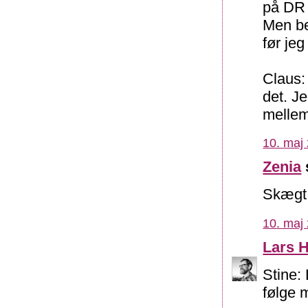
på DR 
Men be
før jeg
Claus:
det. J
mellem
10. maj 
Zenia
Skægt
10. maj 
Lars 
Stine:
følge m