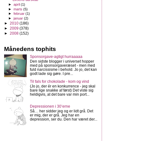
►
april
(1)
►
marts
(5)
►
februar
(1)
►
januar
(2)
►
2010
(186)
►
2009
(378)
►
2008
(152)
Månedens tophits
Sponsorgave-agtigt hurraaaaa
Den sidste blogger i universet hopper
med på sponsorgaveræset - men med
fuld narcissisme i behold. Jo jo, det kan
godt lade sig gøre. I pre...
Til fals for chokolade - kom og vind
(Jo jo, der ér en konkurrence - jeg skal
bare lige snakke af først) Det viste sig
heldigvis, at det bare var min port...
Depressionen i 30’erne
Så… her sidder jeg og er lidt grå. Det
er mig, der er grå. Jeg har en
depression, ser du. Den har været der...