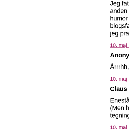
Jeg fat
anden 
humor 
blogsfæ
jeg pra
10. maj 
Anony
Årrrhh,
10. maj 
Claus 
Eneståe
(Men h
tegning
10. maj 