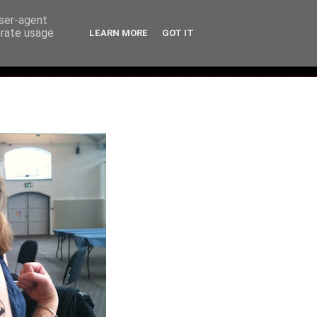
user-agent
erate usage
LEARN MORE
GOT IT