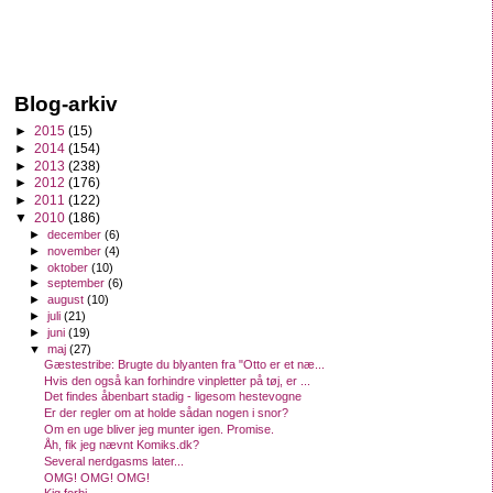
Blog-arkiv
►
2015
(15)
►
2014
(154)
►
2013
(238)
►
2012
(176)
►
2011
(122)
▼
2010
(186)
►
december
(6)
►
november
(4)
►
oktober
(10)
►
september
(6)
►
august
(10)
►
juli
(21)
►
juni
(19)
▼
maj
(27)
Gæstestribe: Brugte du blyanten fra "Otto er et næ...
Hvis den også kan forhindre vinpletter på tøj, er ...
Det findes åbenbart stadig - ligesom hestevogne
Er der regler om at holde sådan nogen i snor?
Om en uge bliver jeg munter igen. Promise.
Åh, fik jeg nævnt Komiks.dk?
Several nerdgasms later...
OMG! OMG! OMG!