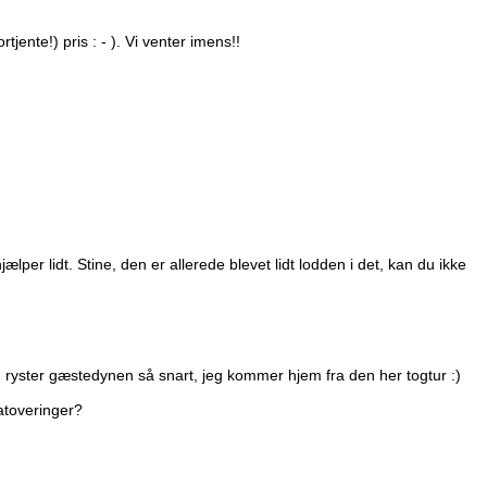
jente!) pris : - ). Vi venter imens!!
lper lidt. Stine, den er allerede blevet lidt lodden i det, kan du ikke
g ryster gæstedynen så snart, jeg kommer hjem fra den her togtur :)
atoveringer?