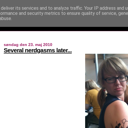
deliver its services and to analyze traffic. Your IP address and 
formance and security metrics to ensure quality of service, gen
abuse.
søndag den 23. maj 2010
Several nerdgasms later...