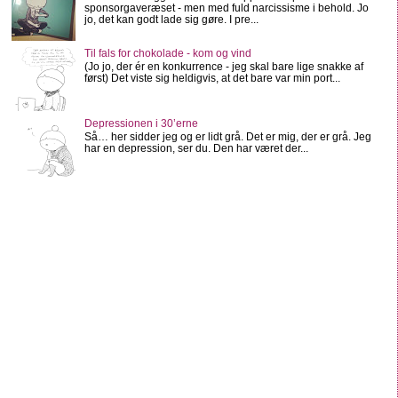
sponsorgaveræset - men med fuld narcissisme i behold. Jo
jo, det kan godt lade sig gøre. I pre...
Til fals for chokolade - kom og vind
(Jo jo, der ér en konkurrence - jeg skal bare lige snakke af
først) Det viste sig heldigvis, at det bare var min port...
Depressionen i 30’erne
Så… her sidder jeg og er lidt grå. Det er mig, der er grå. Jeg
har en depression, ser du. Den har været der...