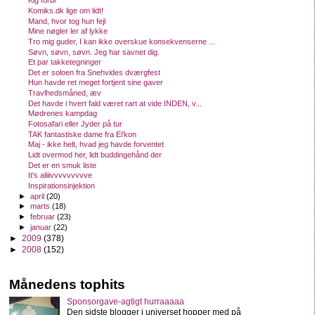
Kig forbi
Komiks.dk lige om lidt!
Mand, hvor tog hun fejl
Mine nøgler ler af lykke
Tro mig guder, I kan ikke overskue konsekvenserne ...
Søvn, søvn, søvn. Jeg har savnet dig.
Et par takketegninger
Det er soloen fra Snehvides dværgfest
Hun havde ret meget fortjent sine gaver
Travlhedsmåned, æv
Det havde i hvert fald været rart at vide INDEN, v...
Mødrenes kampdag
Fotosafari eller Jyder på tur
TAK fantastiske dame fra Ei'kon
Maj - ikke helt, hvad jeg havde forventet
Lidt overmod her, lidt buddingehånd der
Det er en smuk liste
It's aliiivvvvvvvvve
Inspirationsinjektion
►
april
(20)
►
marts
(18)
►
februar
(23)
►
januar
(22)
►
2009
(378)
►
2008
(152)
Månedens tophits
Sponsorgave-agtigt hurraaaaa
Den sidste blogger i universet hopper med på