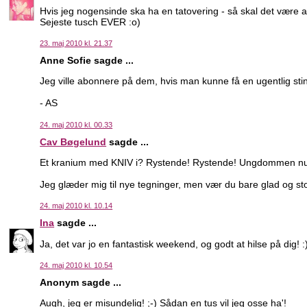
Hvis jeg nogensinde ska ha en tatovering - så skal det være 
Sejeste tusch EVER :o)
23. maj 2010 kl. 21.37
Anne Sofie sagde ...
Jeg ville abonnere på dem, hvis man kunne få en ugentlig stin
- AS
24. maj 2010 kl. 00.33
Cav Bøgelund
sagde ...
Et kranium med KNIV i? Rystende! Rystende! Ungdommen n
Jeg glæder mig til nye tegninger, men vær du bare glad og stolt
24. maj 2010 kl. 10.14
Ina
sagde ...
Ja, det var jo en fantastisk weekend, og godt at hilse på dig! :
24. maj 2010 kl. 10.54
Anonym sagde ...
Augh, jeg er misundelig! ;-) Sådan en tus vil jeg osse ha'!