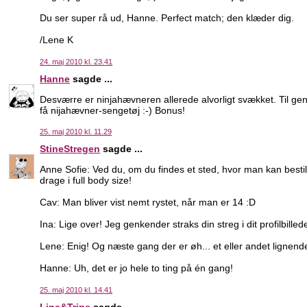
Du ser super rå ud, Hanne. Perfect match; den klæder dig.
/Lene K
24. maj 2010 kl. 23.41
Hanne
sagde ...
Desværre er ninjahævneren allerede alvorligt svækket. Til geng
få nijahævner-sengetøj :-) Bonus!
25. maj 2010 kl. 11.29
StineStregen
sagde ...
Anne Sofie: Ved du, om du findes et sted, hvor man kan besti
drage i full body size!
Cav: Man bliver vist nemt rystet, når man er 14 :D
Ina: Lige over! Jeg genkender straks din streg i dit profilbillede,
Lene: Enig! Og næste gang der er øh... et eller andet lignende
Hanne: Uh, det er jo hele to ting på én gang!
25. maj 2010 kl. 14.41
Line&Trine
sagde ...