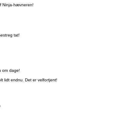
af Ninja-hævneren!
estreg tat!
u om dage!
 lidt endnu. Det er velfortjent!
)