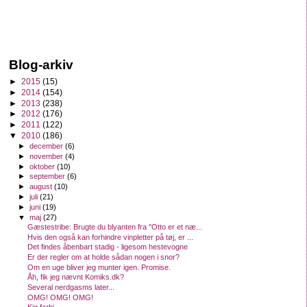
Blog-arkiv
►
2015
(15)
►
2014
(154)
►
2013
(238)
►
2012
(176)
►
2011
(122)
▼
2010
(186)
►
december
(6)
►
november
(4)
►
oktober
(10)
►
september
(6)
►
august
(10)
►
juli
(21)
►
juni
(19)
▼
maj
(27)
Gæstestribe: Brugte du blyanten fra "Otto er et næ...
Hvis den også kan forhindre vinpletter på tøj, er ...
Det findes åbenbart stadig - ligesom hestevogne
Er der regler om at holde sådan nogen i snor?
Om en uge bliver jeg munter igen. Promise.
Åh, fik jeg nævnt Komiks.dk?
Several nerdgasms later...
OMG! OMG! OMG!