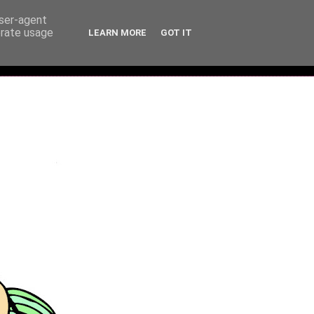
user-agent
erate usage
LEARN MORE
GOT IT