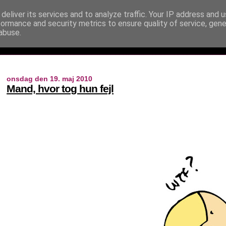
deliver its services and to analyze traffic. Your IP address and 
formance and security metrics to ensure quality of service, gen
abuse.
onsdag den 19. maj 2010
Mand, hvor tog hun fejl