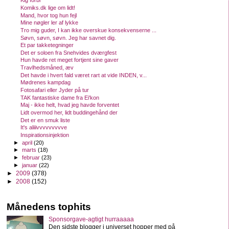
Kig forbi
Komiks.dk lige om lidt!
Mand, hvor tog hun fejl
Mine nøgler ler af lykke
Tro mig guder, I kan ikke overskue konsekvenserne ...
Søvn, søvn, søvn. Jeg har savnet dig.
Et par takketegninger
Det er soloen fra Snehvides dværgfest
Hun havde ret meget fortjent sine gaver
Travlhedsmåned, æv
Det havde i hvert fald været rart at vide INDEN, v...
Mødrenes kampdag
Fotosafari eller Jyder på tur
TAK fantastiske dame fra Ei'kon
Maj - ikke helt, hvad jeg havde forventet
Lidt overmod her, lidt buddingehånd der
Det er en smuk liste
It's aliiivvvvvvvvve
Inspirationsinjektion
►
april
(20)
►
marts
(18)
►
februar
(23)
►
januar
(22)
►
2009
(378)
►
2008
(152)
Månedens tophits
Sponsorgave-agtigt hurraaaaa
Den sidste blogger i universet hopper med på