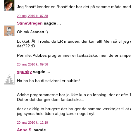
Jeg *host* kender en *host* der har det på samme måde med 
20. maj 2010 kl. 07.38
StineStregen
sagde ...
Oh tak Jeanett :)
Lukket: Åh Troels, du ER manden, der kan alt! Men så vil je
det??? :D
Pernille: Adobes programmer er fantastiske, men de er simpe
20. maj 2010 kl. 09.36
spunky
sagde ...
Ha ha ha ha di selvironi er sublim!
Adobe programmerne har jo ikke kun en løsning, der er ofte 1
Det er det der gør dem fantastiske...
der er aldrig to brugere der bruger de samme værktøjer til at o
jeg synes hele tiden at jeg lærer noget nyt!
20. maj 2010 kl. 12.19
Anne S.
sagde ...