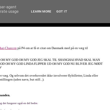
user-agent
erate usage
LEARN MORE
GOT IT
hai-Chancen
på P4 om at få et citat om Danmark med på en væg til
OH MY GOD OH MY GOD OH MY GOD JEG SKAL TIL SHANGHAI HVAD SKAL MAN
OD OH MY GOD LINDA FLIPPER UD OH MY GOD NU BLIVER JEG NØDT
D"
 der væg. Og selvom det overhovedet ikke involverer flybilletter, Linda eller
illingen (uden navn, but still...).
inanden.
og det fungerer også en del bedre.