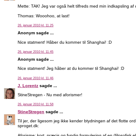
Mette: TAK! Jeg var også helt tilfreds med min indkapsling af 
Thomas: Wooohoo, at last!
26. januar 2010 kl. 11.25
Anonym sagde ...
Nice statment! Håber du kommer til Shanghai! :D
26. januar 2010 kl. 11.45
Anonym sagde ...
Nice statment! Jeg håber at du kommer til Shanghai! :D
26. januar 2010 kl. 11.46
J. Lorentz
sagde ...
StineStregen - Nu med aforismer!
26. januar 2010 kl. 11.58
StineStregen
sagde ...
Til jer, der ligesom jeg ikke kender btydningen af det flotte or
sproget.dk:
Aforisme: kort, præcis og fyndig formulering af en (filosofisk