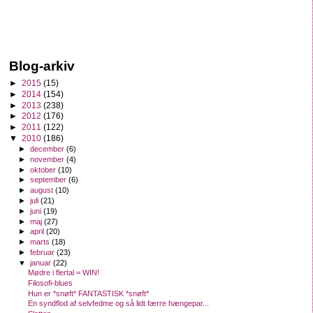
Blog-arkiv
►
2015
(15)
►
2014
(154)
►
2013
(238)
►
2012
(176)
►
2011
(122)
▼
2010
(186)
►
december
(6)
►
november
(4)
►
oktober
(10)
►
september
(6)
►
august
(10)
►
juli
(21)
►
juni
(19)
►
maj
(27)
►
april
(20)
►
marts
(18)
►
februar
(23)
▼
januar
(22)
Mødre i flertal = WIN!
Filosofi-blues
Hun er *snøft* FANTASTISK *snøft*
En syndflod af selvfedme og så lidt færre hængepar...