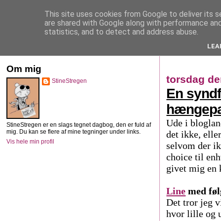
This site uses cookies from Google to deliver its s
StineStregen
are shared with Google along with performance and 
statistics, and to detect and address abuse.
LEA
Illustreret navlebeskuelse
Om mig
torsdag de
StineStregen
En syndf
hængepa
Ude i blogla
StineStregen er en slags tegnet dagbog, den er fuld af
mig. Du kan se flere af mine tegninger under links.
det ikke, elle
Vis hele min profil
selvom der ik
choice til en
givet mig en 
Line
med føl
Det tror jeg v
hvor lille og