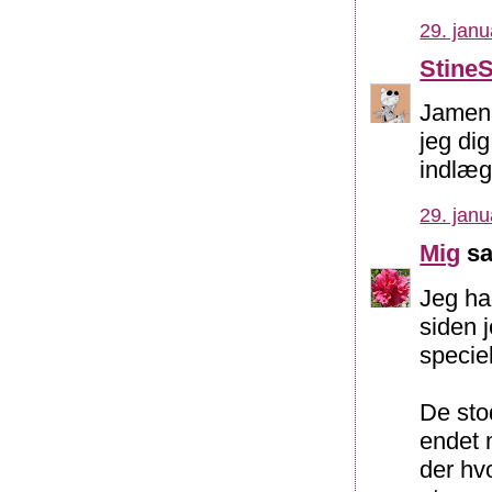
29. janu
Stine
Jamen 
jeg di
indlæg
29. janu
Mig
sa
Jeg had
siden 
speciel
De sto
endet 
der hvo