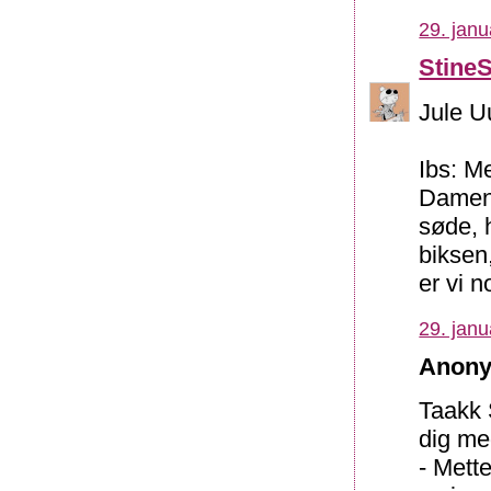
29. janu
Stine
Jule U
Ibs: M
Damen 
søde, 
biksen
er vi n
29. janu
Anony
Taakk 
dig med
- Mett