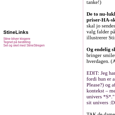
tanke!)
De to nu-luk
priser-HA-s
skal jo sende
valg falder p
StineLinks
illustrerer St
Stine bliver klogere
Tegnet på bestilling
Set og sket med StineStregen
Og endelig 
bringer smile
hverdagen. (A
EDIT: Jeg har
fordi hun er a
Please?) og a
kontekst – me
univers *S*." 
sit univers :
TAK de damer