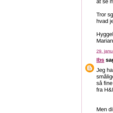
at se 
Tror sg
hvad j
Hygge
Maria
29. janu
Ibs
sag
Jeg ha
smålig
så fine
fra H&
Men dit