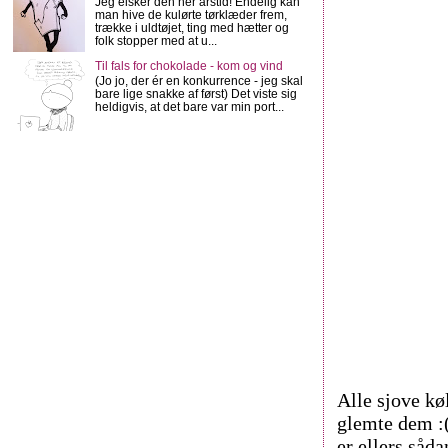
Jeg elsker den her årstid! Endelig kan
man hive de kulørte tørklæder frem,
trække i uldtøjet, ting med hætter og
folk stopper med at u...
Til fals for chokolade - kom og vind
(Jo jo, der ér en konkurrence - jeg skal
bare lige snakke af først) Det viste sig
heldigvis, at det bare var min port...
Alle sjove kø
glemte dem :(
er ellers såd