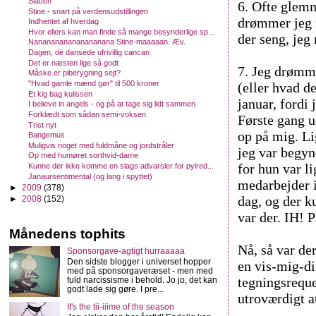
Slatten
6. Ofte glemm
Stine - snart på verdensudstillingen
drømmer jeg 
Indhentet af hverdag
Hvor ellers kan man finde så mange besynderlige sp...
der seng, jeg
Nananananananananana Stine-maaaaan. Æv.
Dagen, de dansede ufrivillig cancan
Det er næsten lige så godt
7. Jeg drømm
Måske er piberygning sejt?
"Hvad gamle mænd gør" til 500 kroner
(eller hvad d
Et kig bag kulissen
januar, fordi
I believe in angels - og på at tage sig lidt sammen
Forklædt som sådan semi-voksen
Første gang 
Trist nyt
op på mig. Li
Bangemus
Muligvis noget med fuldmåne og jordstråler
jeg var begyn
Op med humøret sorthvid-dame
for hun var l
Kunne der ikke komme en slags advarsler for pylred...
Janaursentimental (og lang i spyttet)
medarbejder i
►
2009
(378)
dag, og der k
►
2008
(152)
var der. IH! 
Månedens tophits
Nå, så var de
Sponsorgave-agtigt hurraaaaa
Den sidste blogger i universet hopper
en vis-mig-di
med på sponsorgaveræset - men med
tegningsreque
fuld narcissisme i behold. Jo jo, det kan
godt lade sig gøre. I pre...
utroværdigt at
It's the tii-iiime of the season