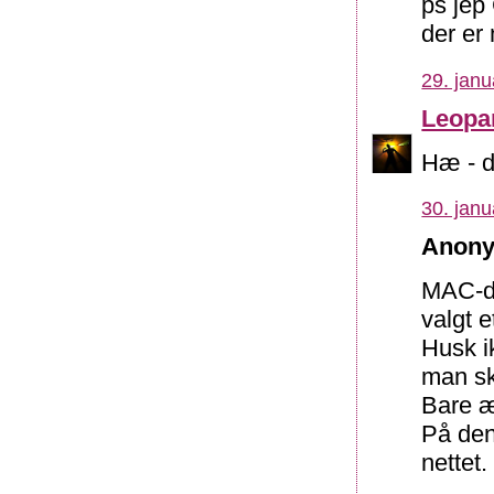
ps jep
der er 
29. janu
Leopa
Hæ - d
30. janu
Anony
MAC-da
valgt 
Husk i
man s
Bare æ
På den 
nettet.