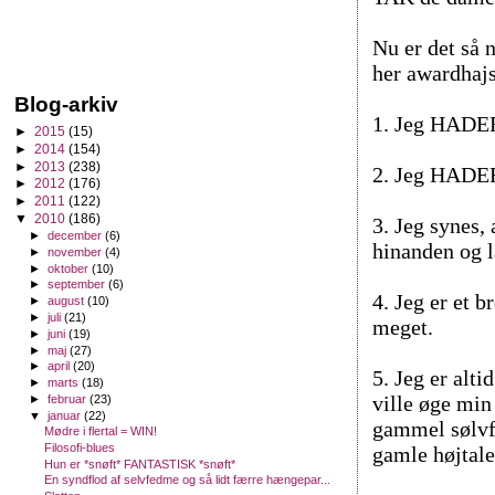
Nu er det så 
her awardhajs
Blog-arkiv
1. Jeg HADER
►
2015
(15)
►
2014
(154)
►
2013
(238)
2. Jeg HADER
►
2012
(176)
►
2011
(122)
▼
2010
(186)
3. Jeg synes,
►
december
(6)
hinanden og l
►
november
(4)
►
oktober
(10)
►
september
(6)
4. Jeg er et 
►
august
(10)
►
juli
(21)
meget.
►
juni
(19)
►
maj
(27)
►
april
(20)
5. Jeg er alti
►
marts
(18)
ville øge min
►
februar
(23)
▼
januar
(22)
gammel sølvfa
Mødre i flertal = WIN!
Filosofi-blues
gamle højtale
Hun er *snøft* FANTASTISK *snøft*
En syndflod af selvfedme og så lidt færre hængepar...