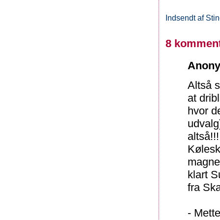
Indsendt af
Sti
8 komment
Anony
Altså 
at drib
hvor d
udvalg
altså!!!
Kølesk
magnete
klart S
fra Sk
- Mett