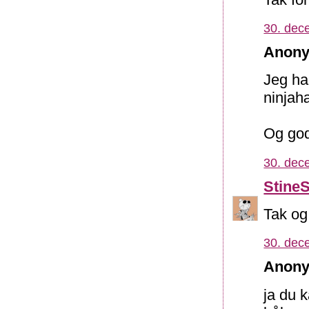
30. dec
Anony
Jeg har
ninjah
Og godt
30. dec
Stine
Tak og 
30. dec
Anony
ja du 