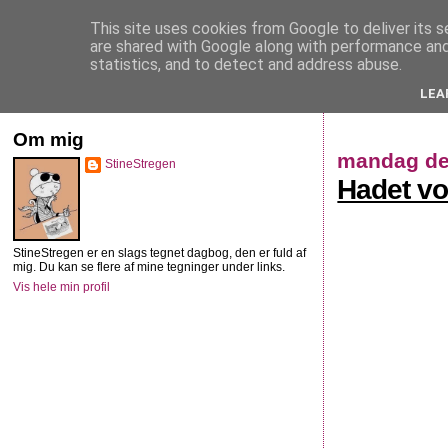
This site uses cookies from Google to deliver its s
StineStregen
are shared with Google along with performance and 
statistics, and to detect and address abuse.
LEA
Illustreret navlebeskuelse
Om mig
mandag de
StineStregen
Hadet vo
StineStregen er en slags tegnet dagbog, den er fuld af
mig. Du kan se flere af mine tegninger under links.
Vis hele min profil