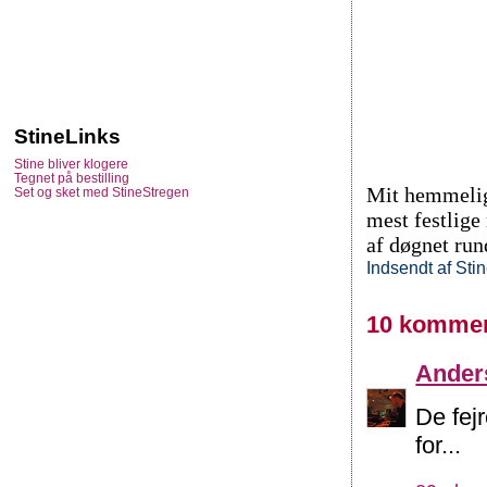
StineLinks
Stine bliver klogere
Tegnet på bestilling
Mit hemmelig
Set og sket med StineStregen
mest festlige
af døgnet run
Indsendt af
Sti
10 kommen
Ander
De fejr
for...