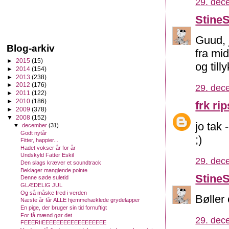
29. dec
Stine
Guud, 
Blog-arkiv
fra mi
►
2015
(15)
og till
►
2014
(154)
►
2013
(238)
►
2012
(176)
29. dec
►
2011
(122)
►
2010
(186)
frk rip
►
2009
(378)
▼
2008
(152)
jo tak
▼
december
(31)
Godt nytår
;)
Fitter, happier...
Hadet vokser år for år
Undskyld Fatter Eskil
29. dec
Den slags kræver et soundtrack
Beklager manglende pointe
Stine
Denne søde suletid
GLÆDELIG JUL
Og så måske fred i verden
Bøller 
Næste år får ALLE hjemmehæklede grydelapper
En pige, der bruger sin tid fornuftigt
For få mænd gør det
29. dec
FEEERIIEEEEEEEEEEEEEEEEEE