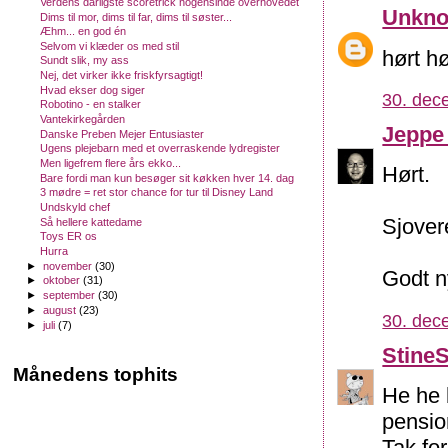
Verdens dårligste scoretrick nogensinde overhovedet
Unkn
Dims til mor, dims til far, dims til søster...
Æhm... en god én
Selvom vi klæder os med stil
hørt hø
Sundt slik, my ass
Nej, det virker ikke friskfyrsagtigt!
Hvad ekser dog siger
30. dec
Robotino - en stalker
Vantekirkegården
Jeppe
Danske Preben Mejer Entusiaster
Ugens plejebarn med et overraskende lydregister
Men ligefrem flere års ekko...
Hørt.
Bare fordi man kun besøger sit køkken hver 14. dag
3 mødre = ret stor chance for tur til Disney Land
Undskyld chef
Sjovere
Så hellere kattedame
Toys ER os
Hurra
►
november
(30)
Godt ny
►
oktober
(31)
►
september
(30)
►
august
(23)
30. dec
►
juli
(7)
Stine
Månedens tophits
He he b
pension
Tak for