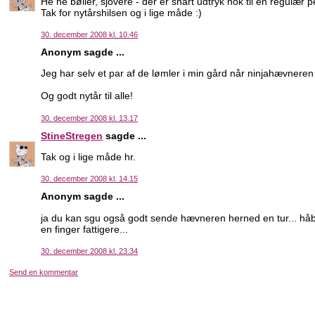
He he bøller, sjovere - der er snart udtryk nok til en regulær p
Tak for nytårshilsen og i lige måde :)
30. december 2008 kl. 10.46
Anonym sagde ...
Jeg har selv et par af de lømler i min gård når ninjahævneren e
Og godt nytår til alle!
30. december 2008 kl. 13.17
StineStregen
sagde ...
Tak og i lige måde hr.
30. december 2008 kl. 14.15
Anonym sagde ...
ja du kan sgu også godt sende hævneren herned en tur... håb
en finger fattigere...
30. december 2008 kl. 23.34
Send en kommentar