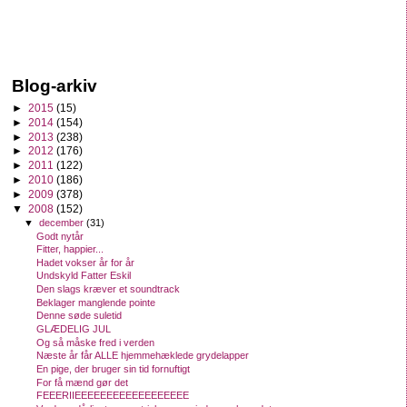
Blog-arkiv
►
2015
(15)
►
2014
(154)
►
2013
(238)
►
2012
(176)
►
2011
(122)
►
2010
(186)
►
2009
(378)
▼
2008
(152)
▼
december
(31)
Godt nytår
Fitter, happier...
Hadet vokser år for år
Undskyld Fatter Eskil
Den slags kræver et soundtrack
Beklager manglende pointe
Denne søde suletid
GLÆDELIG JUL
Og så måske fred i verden
Næste år får ALLE hjemmehæklede grydelapper
En pige, der bruger sin tid fornuftigt
For få mænd gør det
FEEERIIEEEEEEEEEEEEEEEEEE