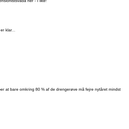
ensionistsvada her - I like!
r klar...
er at bare omkring 80 % af de drengerøve må fejre nytåret mindst