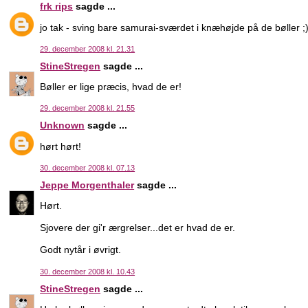
frk rips
sagde ...
jo tak - sving bare samurai-sværdet i knæhøjde på de bøller ;
29. december 2008 kl. 21.31
StineStregen
sagde ...
Bøller er lige præcis, hvad de er!
29. december 2008 kl. 21.55
Unknown
sagde ...
hørt hørt!
30. december 2008 kl. 07.13
Jeppe Morgenthaler
sagde ...
Hørt.
Sjovere der gi'r ærgrelser...det er hvad de er.
Godt nytår i øvrigt.
30. december 2008 kl. 10.43
StineStregen
sagde ...