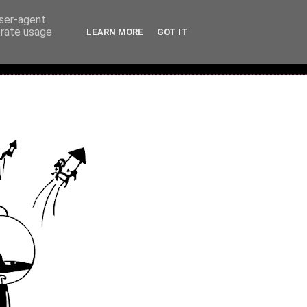
user-agent
erate usage
LEARN MORE
GOT IT