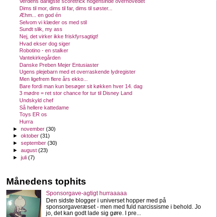
Verdens dårligste scoretrick nogensinde overhovedet
Dims til mor, dims til far, dims til søster...
Æhm... en god én
Selvom vi klæder os med stil
Sundt slik, my ass
Nej, det virker ikke friskfyrsagtigt!
Hvad ekser dog siger
Robotino - en stalker
Vantekirkegården
Danske Preben Mejer Entusiaster
Ugens plejebarn med et overraskende lydregister
Men ligefrem flere års ekko...
Bare fordi man kun besøger sit køkken hver 14. dag
3 mødre = ret stor chance for tur til Disney Land
Undskyld chef
Så hellere kattedame
Toys ER os
Hurra
►
november
(30)
►
oktober
(31)
►
september
(30)
►
august
(23)
►
juli
(7)
Månedens tophits
Sponsorgave-agtigt hurraaaaa
Den sidste blogger i universet hopper med på
sponsorgaveræset - men med fuld narcissisme i behold. Jo
jo, det kan godt lade sig gøre. I pre...