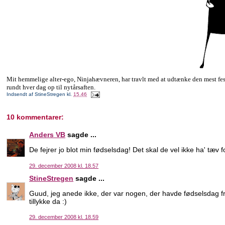
Mit hemmelige alter-ego, Ninjahævneren, har travlt med at udtænke den mest festl
rundt hver dag op til nytårsaften.
Indsendt af
StineStregen
kl.
15.46
10 kommentarer:
Anders VB
sagde ...
De fejrer jo blot min fødselsdag! Det skal de vel ikke ha' tæv fo
29. december 2008 kl. 18.57
StineStregen
sagde ...
Guud, jeg anede ikke, der var nogen, der havde fødselsdag fr
tillykke da :)
29. december 2008 kl. 18.59