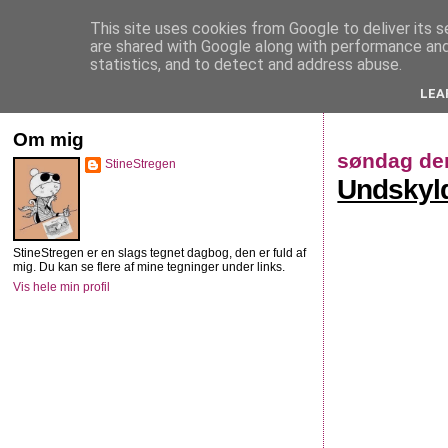
This site uses cookies from Google to deliver its s
StineStregen
are shared with Google along with performance and 
statistics, and to detect and address abuse.
LEA
Illustreret navlebeskuelse
Om mig
søndag de
StineStregen
Undskyld
StineStregen er en slags tegnet dagbog, den er fuld af
mig. Du kan se flere af mine tegninger under links.
Vis hele min profil