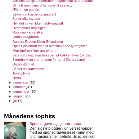
Verdens dårligste scoretrick nogensinde overhovedet
Dims til mor, dims til far, dims til søster...
Æhm... en god én
Selvom vi klæder os med stil
Sundt slik, my ass
Nej, det virker ikke friskfyrsagtigt!
Hvad ekser dog siger
Robotino - en stalker
Vantekirkegården
Danske Preben Mejer Entusiaster
Ugens plejebarn med et overraskende lydregister
Men ligefrem flere års ekko...
Bare fordi man kun besøger sit køkken hver 14. dag
3 mødre = ret stor chance for tur til Disney Land
Undskyld chef
Så hellere kattedame
Toys ER os
Hurra
►
november
(30)
►
oktober
(31)
►
september
(30)
►
august
(23)
►
juli
(7)
Månedens tophits
Sponsorgave-agtigt hurraaaaa
Den sidste blogger i universet hopper
med på sponsorgaveræset - men med
fuld narcissisme i behold. Jo jo, det kan