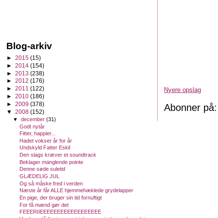
Blog-arkiv
►
2015
(15)
►
2014
(154)
►
2013
(238)
►
2012
(176)
►
2011
(122)
Nyere opslag
►
2010
(186)
►
2009
(378)
Abonner på
▼
2008
(152)
▼
december
(31)
Godt nytår
Fitter, happier...
Hadet vokser år for år
Undskyld Fatter Eskil
Den slags kræver et soundtrack
Beklager manglende pointe
Denne søde suletid
GLÆDELIG JUL
Og så måske fred i verden
Næste år får ALLE hjemmehæklede grydelapper
En pige, der bruger sin tid fornuftigt
For få mænd gør det
FEEERIIEEEEEEEEEEEEEEEEEE