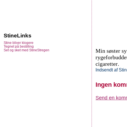
StineLinks
Stine bliver klogere
Tegnet på bestilling
Min søster syn
Set og sket med StineStregen
rygeforbuddet
cigaretter
.
Indsendt af
Sti
Ingen kom
Send en kom