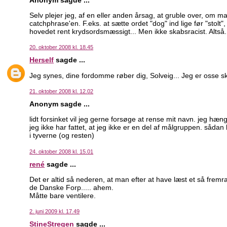
Selv plejer jeg, af en eller anden årsag, at gruble over, om 
catchphrase'en. F.eks. at sætte ordet "dog" ind lige før "stolt"
hovedet rent krydsordsmæssigt... Men ikke skabsracist. Altså.
20. oktober 2008 kl. 18.45
Herself
sagde ...
Jeg synes, dine fordomme røber dig, Solveig... Jeg er osse s
21. oktober 2008 kl. 12.02
Anonym sagde ...
lidt forsinket vil jeg gerne forsøge at rense mit navn. jeg hæn
jeg ikke har fattet, at jeg ikke er en del af målgruppen. såda
i tyverne (og resten)
24. oktober 2008 kl. 15.01
rené
sagde ...
Det er altid så nederen, at man efter at have læst et så fre
de Danske Forp..... ahem.
Måtte bare ventilere.
2. juni 2009 kl. 17.49
StineStregen
sagde ...