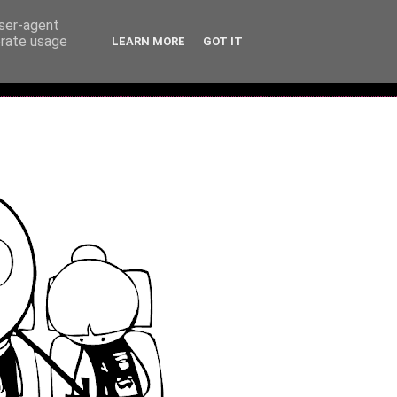
user-agent
erate usage
LEARN MORE
GOT IT