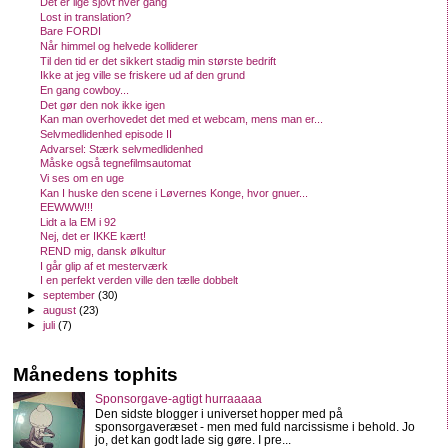
Det er lige sjovt hver gang
Lost in translation?
Bare FORDI
Når himmel og helvede kolliderer
Til den tid er det sikkert stadig min største bedrift
Ikke at jeg ville se friskere ud af den grund
En gang cowboy...
Det gør den nok ikke igen
Kan man overhovedet det med et webcam, mens man er...
Selvmedlidenhed episode II
Advarsel: Stærk selvmedlidenhed
Måske også tegnefilmsautomat
Vi ses om en uge
Kan I huske den scene i Løvernes Konge, hvor gnuer...
EEWWW!!!
Lidt a la EM i 92
Nej, det er IKKE kært!
REND mig, dansk ølkultur
I går glip af et mesterværk
I en perfekt verden ville den tælle dobbelt
►
september
(30)
►
august
(23)
►
juli
(7)
Månedens tophits
Sponsorgave-agtigt hurraaaaa
Den sidste blogger i universet hopper med på
sponsorgaveræset - men med fuld narcissisme i behold. Jo
jo, det kan godt lade sig gøre. I pre...