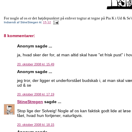
For nogle af os er det højdepunktet på enhver togtur at tegne på Pia K i Ud & Se'
Indsendt af
StineStregen
kl.
15.12
8 kommentarer:
Anonym sagde ...
ja, hvad sker der for, at man altid skal have "et frisk pust" i 
20. oktober 2008 kl. 15.49
Anonym sagde ...
jeg tror, der ligger et underforstået budskab i, at man skal v
ud & se
20. oktober 2008 kl. 17.19
StineStregen
sagde ...
Stop lige der Solveig! Nogle af os kan faktisk godt lide at løse
fået, hvad hun fortjener, naturligvis.
20. oktober 2008 kl. 18.15
Anonym sagde ...