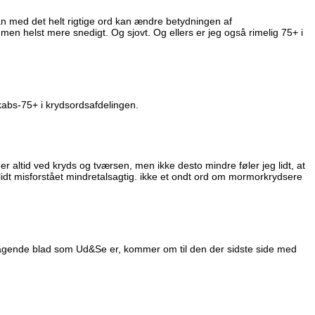
man med det helt rigtige ord kan ændre betydningen af
, men helst mere snedigt. Og sjovt. Og ellers er jeg også rimelig 75+ i
kabs-75+ i krydsordsafdelingen.
ger altid ved kryds og tværsen, men ikke desto mindre føler jeg lidt, at
n lidt misforstået mindretalsagtig. ikke et ondt ord om mormorkrydsere
mragende blad som Ud&Se er, kommer om til den der sidste side med