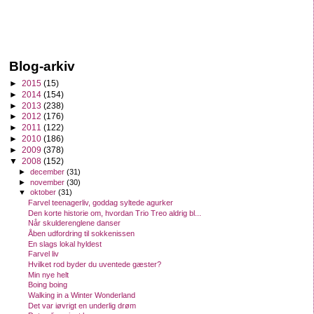
Blog-arkiv
►
2015
(15)
►
2014
(154)
►
2013
(238)
►
2012
(176)
►
2011
(122)
►
2010
(186)
►
2009
(378)
▼
2008
(152)
►
december
(31)
►
november
(30)
▼
oktober
(31)
Farvel teenagerliv, goddag syltede agurker
Den korte historie om, hvordan Trio Treo aldrig bl...
Når skulderenglene danser
Åben udfordring til sokkenissen
En slags lokal hyldest
Farvel liv
Hvilket rod byder du uventede gæster?
Min nye helt
Boing boing
Walking in a Winter Wonderland
Det var iøvrigt en underlig drøm