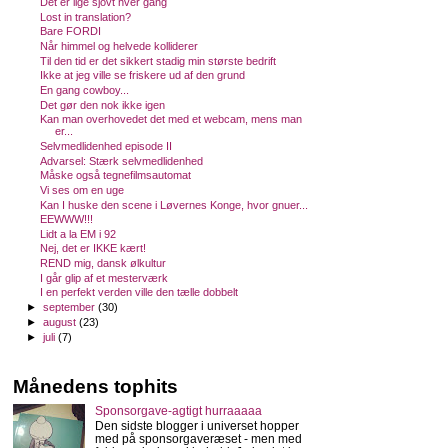
Det er lige sjovt hver gang
Lost in translation?
Bare FORDI
Når himmel og helvede kolliderer
Til den tid er det sikkert stadig min største bedrift
Ikke at jeg ville se friskere ud af den grund
En gang cowboy...
Det gør den nok ikke igen
Kan man overhovedet det med et webcam, mens man
er...
Selvmedlidenhed episode II
Advarsel: Stærk selvmedlidenhed
Måske også tegnefilmsautomat
Vi ses om en uge
Kan I huske den scene i Løvernes Konge, hvor gnuer...
EEWWW!!!
Lidt a la EM i 92
Nej, det er IKKE kært!
REND mig, dansk ølkultur
I går glip af et mesterværk
I en perfekt verden ville den tælle dobbelt
►
september
(30)
►
august
(23)
►
juli
(7)
Månedens tophits
Sponsorgave-agtigt hurraaaaa
Den sidste blogger i universet hopper
med på sponsorgaveræset - men med