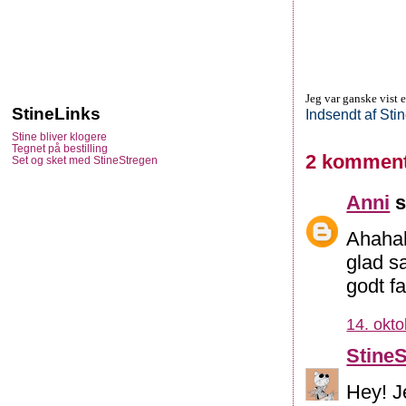
Jeg var ganske vist e
StineLinks
Indsendt af
Sti
Stine bliver klogere
Tegnet på bestilling
2 komment
Set og sket med StineStregen
Anni
s
Ahahah
glad s
godt fa
14. okto
Stine
Hey! J