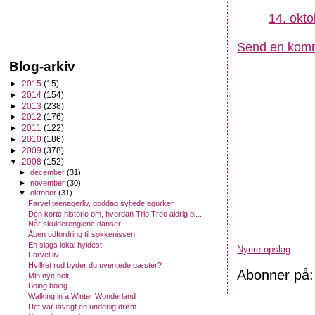
14. okto
Send en kom
Blog-arkiv
►
2015
(15)
►
2014
(154)
►
2013
(238)
►
2012
(176)
►
2011
(122)
►
2010
(186)
►
2009
(378)
▼
2008
(152)
►
december
(31)
►
november
(30)
▼
oktober
(31)
Farvel teenagerliv, goddag syltede agurker
Den korte historie om, hvordan Trio Treo aldrig bl...
Når skulderenglene danser
Åben udfordring til sokkenissen
En slags lokal hyldest
Nyere opslag
Farvel liv
Hvilket rod byder du uventede gæster?
Abonner på
Min nye helt
Boing boing
Walking in a Winter Wonderland
Det var iøvrigt en underlig drøm