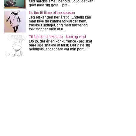
fuld narcissisme i behold. Jo jo, det kan
godt lade sig gøre. I pre...
It's the tii-iiime of the season
Jeg elsker den her årstid! Endelig kan
man hive de kulørte tørklæder frem,
trække i uldtøjet, ting med hætter og
folk stopper med at u...
Til fals for chokolade - kom og vind
(Jo jo, der ér en konkurrence - jeg skal
bare lige snakke af først) Det viste sig
heldigvis, at det bare var min port...