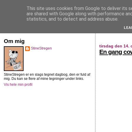
This site uses cookies from Google to deliver its s
StineStregen
are shared with Google along with performance and 
statistics, and to detect and address abuse.
LEA
Illustreret navlebeskuelse
Om mig
tirsdag den 14.
StineStregen
En gang cow
StineStregen er en slags tegnet dagbog, den er fuld af
mig. Du kan se flere af mine tegninger under links.
Vis hele min profil