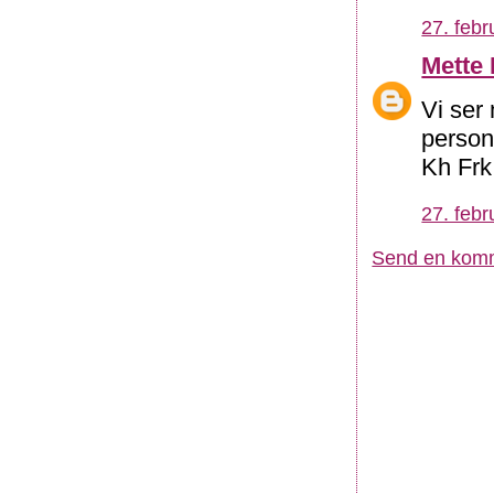
27. febr
Mette
Vi ser 
person
Kh Frk
27. febr
Send en kom