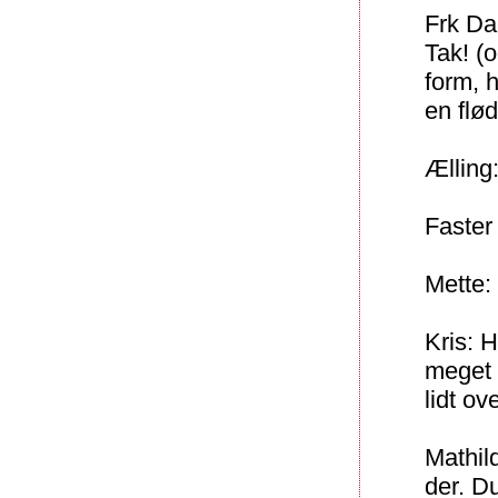
Frk Da
Tak! (o
form, 
en flø
Ælling:
Faster 
Mette: 
Kris: H
meget 
lidt ov
Mathild
der. D