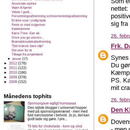
Som en 
Arve/rode-stykke
nettet
Vejen til hjertet
Vidste I godt...
positi
Forventningsafstemning schmormentningsafstemning
Et ikke-svar i yndig kjole
sig fra
Penis-tv med svigermor
Katteklemme
Kære Trine. Gør alt.
26. febr
Once you go unicorn...
Brændeknudekattedronning
Frk. D
"Det kræver bare vilje"
Det sker for tit
Tilbage fra projektland
Synes 
►
januar
(17)
►
2012
(176)
Du gør
►
2011
(122)
Kæmpe 
►
2010
(186)
►
2009
(378)
PS. Ka
►
2008
(152)
mit cra
Månedens tophits
26. febr
Sponsorgave-agtigt hurraaaaa
Den sidste blogger i universet hopper
Den K
med på sponsorgaveræset - men med
fuld narcissisme i behold. Jo jo, det kan
godt lade sig gøre. I pre...
Dovens
Til fals for chokolade - kom og vind
- men d