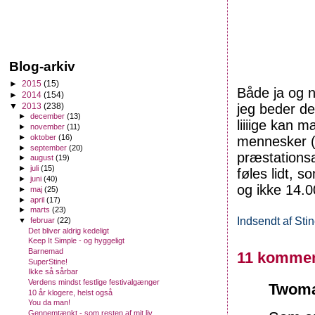
Blog-arkiv
►
2015
(15)
Både ja og n
►
2014
(154)
▼
2013
(238)
jeg beder de
►
december
(13)
liiiige kan 
►
november
(11)
►
oktober
(16)
mennesker (
►
september
(20)
præstationsa
►
august
(19)
►
juli
(15)
føles lidt, s
►
juni
(40)
og ikke 14.0
►
maj
(25)
►
april
(17)
►
marts
(23)
Indsendt af
Sti
▼
februar
(22)
Det bliver aldrig kedeligt
Keep It Simple - og hyggeligt
Barnemad
11 kommen
SuperStine!
Ikke så sårbar
Verdens mindst festlige festivalgænger
Twoma
10 år klogere, helst også
You da man!
Gennemtænkt - som resten af mit liv