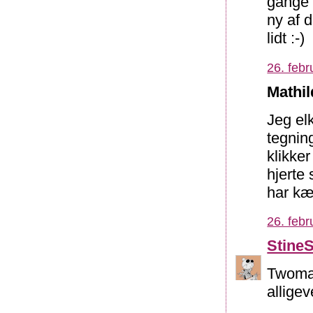
gange 
ny af d
lidt :-)
26. febr
Mathil
Jeg elk
tegning
klikker
hjerte
har kæ
26. febr
Stine
Twomas
alligeve