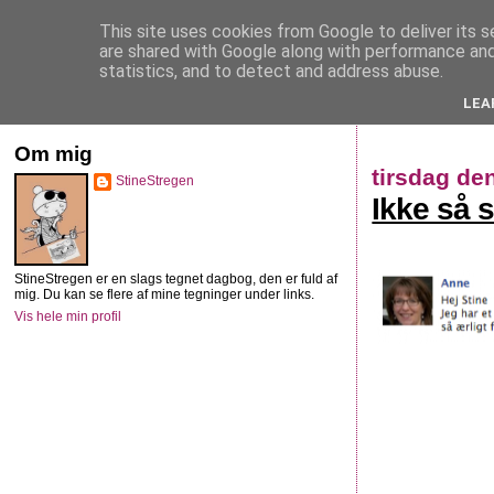
This site uses cookies from Google to deliver its s
StineStregen
are shared with Google along with performance and 
statistics, and to detect and address abuse.
LEA
Illustreret navlebeskuelse
Om mig
tirsdag de
StineStregen
Ikke så 
StineStregen er en slags tegnet dagbog, den er fuld af
mig. Du kan se flere af mine tegninger under links.
Vis hele min profil