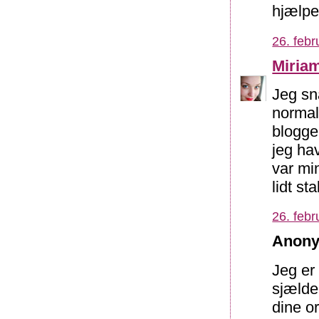
hjælpe
26. febr
Miria
Jeg sn
normal
blogge
jeg ha
var mi
lidt st
26. febr
Anony
Jeg er
sjælde
dine or