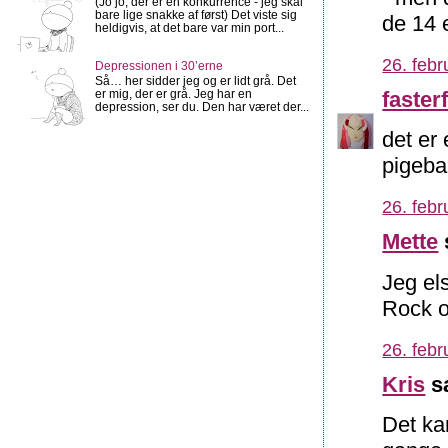
(Jo jo, der ér en konkurrence - jeg skal
bare lige snakke af først) Det viste sig
de 14 e
heldigvis, at det bare var min port...
26. febr
Depressionen i 30’erne
Så… her sidder jeg og er lidt grå. Det
fasterf
er mig, der er grå. Jeg har en
depression, ser du. Den har været der...
det er
pigeba
26. febr
Mette
Jeg els
Rock o
26. febr
Kris
sa
Det kan