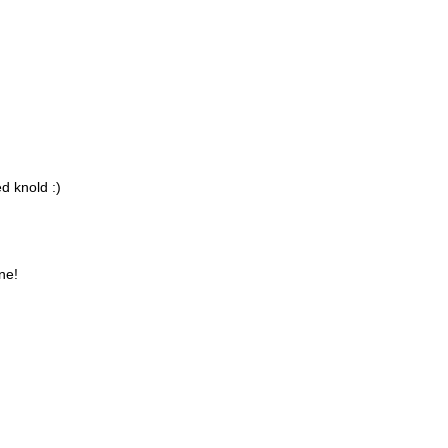
d knold :)
ne!