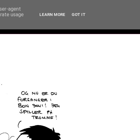
user-agent
erate usage
LEARN MORE
GOT IT