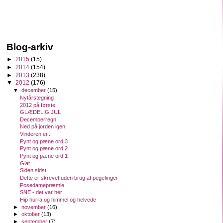
Blog-arkiv
►
2015
(15)
►
2014
(154)
►
2013
(238)
▼
2012
(176)
▼
december
(15)
Nytårstegning
2012 på første
GLÆDELIG JUL
Decemberregn
Ned på jorden igen
Vinderen er...
Pynt og pæne ord 3
Pynt og pæne ord 2
Pynt og pæne ord 1
Glat
Siden sidst
Dette er skrevet uden brug af pegefinger
Posedamepræmie
SNE - det var her!
Hip hurra og himmel og helvede
►
november
(16)
►
oktober
(13)
►
september
(7)