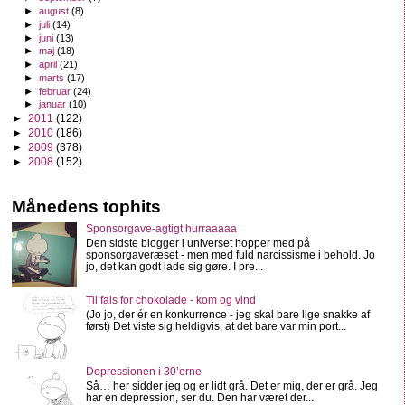
►
august
(8)
►
juli
(14)
►
juni
(13)
►
maj
(18)
►
april
(21)
►
marts
(17)
►
februar
(24)
►
januar
(10)
►
2011
(122)
►
2010
(186)
►
2009
(378)
►
2008
(152)
Månedens tophits
Sponsorgave-agtigt hurraaaaa
Den sidste blogger i universet hopper med på
sponsorgaveræset - men med fuld narcissisme i behold. Jo
jo, det kan godt lade sig gøre. I pre...
Til fals for chokolade - kom og vind
(Jo jo, der ér en konkurrence - jeg skal bare lige snakke af
først) Det viste sig heldigvis, at det bare var min port...
Depressionen i 30’erne
Så… her sidder jeg og er lidt grå. Det er mig, der er grå. Jeg
har en depression, ser du. Den har været der...