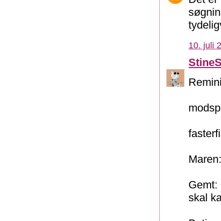
søgning
tydelig
10. juli
Stine
Remini
modspi
fasterf
Maren:
Gemt: 
skal ka