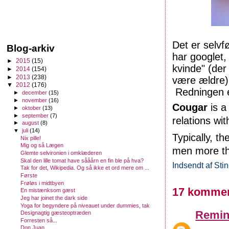
Det er selvf
Blog-arkiv
har googlet,
►
2015
(15)
kvinde" (der
►
2014
(154)
►
2013
(238)
være ældre)
▼
2012
(176)
Redningen er
►
december
(15)
►
november
(16)
Cougar
is a
►
oktober
(13)
►
september
(7)
relations wi
►
august
(8)
▼
juli
(14)
Typically, t
Nix pille!
Mig og så Lægen
men more th
Glemte selvironien i omklæderen
Skal den lille tomat have sååårn en fin ble på hva?
Indsendt af
Sti
Tak for det, Wikipedia. Og så ikke et ord mere om ...
Første
Frøløs i midtbyen
17 kommen
En mistænksom gæst
Jeg har joinet the dark side
Yoga for begyndere på niveauet under dummies, tak
Remin
Designagtig gæsteoptræden
Forresten så...
Don Juan