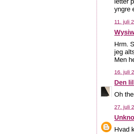
letter 
yngre 
11. juli
Wysiw
Hrm. S
jeg al
Men hel
16. juli
Den li
Oh th
27. juli
Unkn
Hvad k