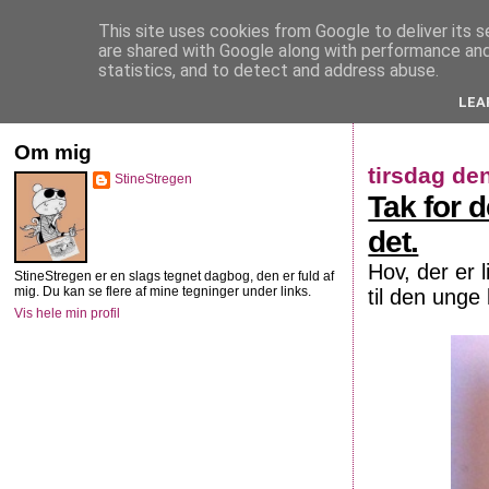
This site uses cookies from Google to deliver its s
StineStregen
are shared with Google along with performance and 
statistics, and to detect and address abuse.
LEA
Illustreret navlebeskuelse
Om mig
tirsdag den
StineStregen
Tak for 
det.
Hov, der er 
StineStregen er en slags tegnet dagbog, den er fuld af
mig. Du kan se flere af mine tegninger under links.
til den unge
Vis hele min profil