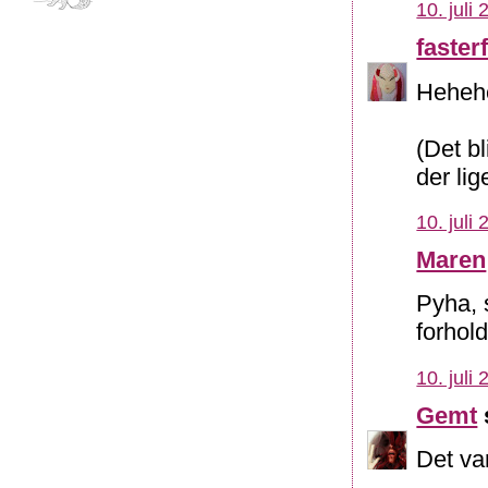
10. juli
fasterf
Hehehe
(Det b
der lig
10. juli
Maren
Pyha, 
forhol
10. juli
Gemt
Det var