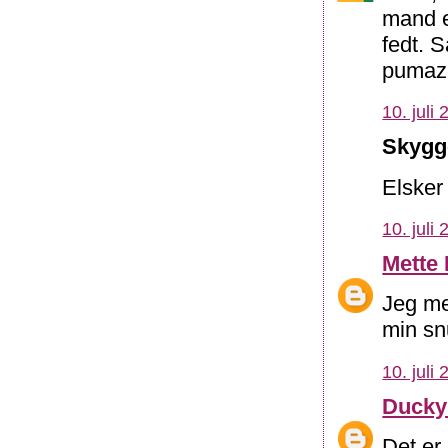
mand e
fedt. S
pumaz
10. juli
Skygge
Elsker
10. juli
Mette
Jeg me
min snu
10. juli
Ducky
Det er