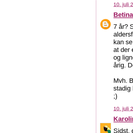
10. juli
Betin
7 år? S
alders
kan se 
at der 
og lign
årig. 
Mvh. B
stadig
;)
10. juli
Karol
Sidst,