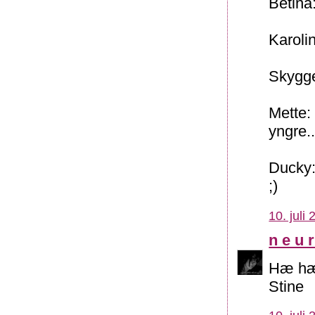
Betina
Karoli
Skygge
Mette:
yngre..
Ducky:
;)
10. juli
n e u r
Hæ hæ.
Stine