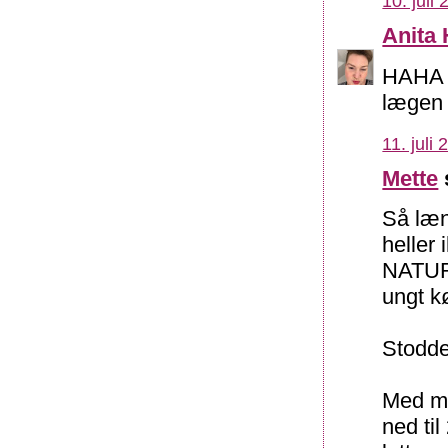
10. juli
Anita 
HAHA e
lægen e
11. juli
Mette
Så læn
heller
NATURL
ungt k
Stodde
Med mi
ned til