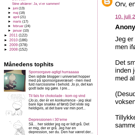
Orv, e
Stine afslører: Ja, vi er sammen!
►
juni
(13)
►
maj
(18)
10. juli
►
april
(21)
►
marts
(17)
Anony
►
februar
(24)
►
januar
(10)
►
2011
(122)
Jeg er
►
2010
(186)
►
2009
(378)
men if
►
2008
(152)
Det sm
Månedens tophits
inden j
Sponsorgave-agtigt hurraaaaa
Den sidste blogger i universet hopper
med al
med på sponsorgaveræset - men med
fuld narcissisme i behold. Jo jo, det kan
godt lade sig gøre. I pre...
(Desud
Til fals for chokolade - kom og vind
voksen
(Jo jo, der ér en konkurrence - jeg skal
bare lige snakke af først) Det viste sig
heldigvis, at det bare var min port...
Tillyk
Depressionen i 30’erne
sammen
Så… her sidder jeg og er lidt grå. Det
er mig, der er grå. Jeg har en
depression, ser du. Den har været der...