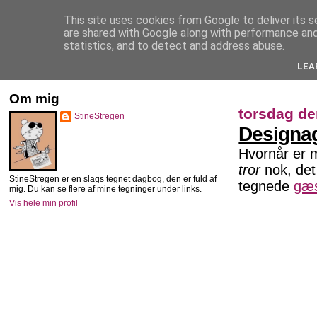
This site uses cookies from Google to deliver its s
StineStregen
are shared with Google along with performance and 
statistics, and to detect and address abuse.
LEA
Illustreret navlebeskuelse
Om mig
torsdag den
StineStregen
Designa
Hvornår er 
tror
nok, det 
StineStregen er en slags tegnet dagbog, den er fuld af
tegnede
gæs
mig. Du kan se flere af mine tegninger under links.
Vis hele min profil