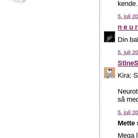
kende.
5. juli 2
n e u r
Din ba
5. juli 2
Stine
Kira: S
Neuroti
så med
5. juli 2
Mette 
Mega l