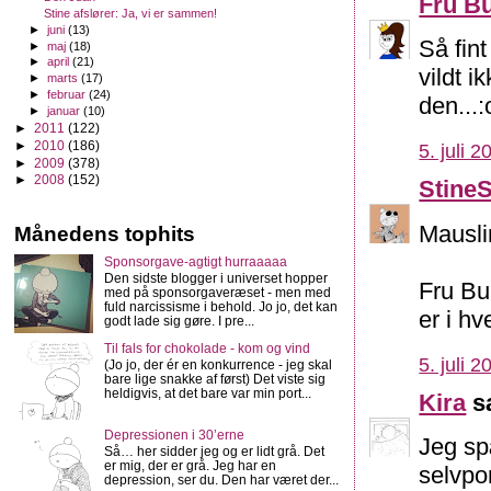
Fru B
Stine afslører: Ja, vi er sammen!
►
juni
(13)
Så fin
►
maj
(18)
►
april
(21)
vildt 
►
marts
(17)
►
februar
(24)
den...:
►
januar
(10)
►
2011
(122)
►
2010
(186)
5. juli 2
►
2009
(378)
►
2008
(152)
Stine
Mausli
Månedens tophits
Sponsorgave-agtigt hurraaaaa
Den sidste blogger i universet hopper
Fru Bu
med på sponsorgaveræset - men med
fuld narcissisme i behold. Jo jo, det kan
er i hv
godt lade sig gøre. I pre...
Til fals for chokolade - kom og vind
5. juli 2
(Jo jo, der ér en konkurrence - jeg skal
bare lige snakke af først) Det viste sig
heldigvis, at det bare var min port...
Kira
sa
Depressionen i 30’erne
Jeg sp
Så… her sidder jeg og er lidt grå. Det
er mig, der er grå. Jeg har en
selvpor
depression, ser du. Den har været der...