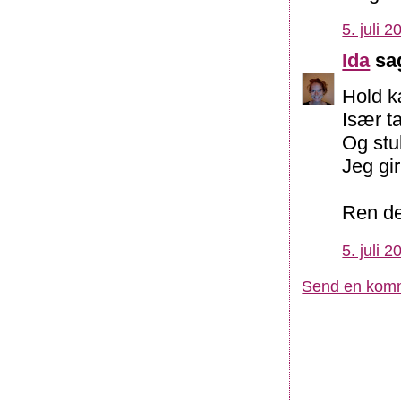
5. juli 2
Ida
sag
Hold k
Især t
Og stu
Jeg gir
Ren de
5. juli 2
Send en kom