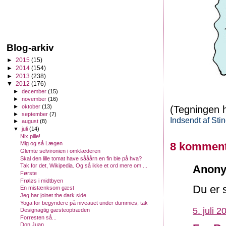
Blog-arkiv
►
2015
(15)
►
2014
(154)
►
2013
(238)
▼
2012
(176)
►
december
(15)
►
november
(16)
►
oktober
(13)
(Tegningen h
►
september
(7)
Indsendt af
Sti
►
august
(8)
▼
juli
(14)
Nix pille!
8 komment
Mig og så Lægen
Glemte selvironien i omklæderen
Skal den lille tomat have sååårn en fin ble på hva?
Tak for det, Wikipedia. Og så ikke et ord mere om ...
Anony
Første
Frøløs i midtbyen
Du er s
En mistænksom gæst
Jeg har joinet the dark side
Yoga for begyndere på niveauet under dummies, tak
5. juli 2
Designagtig gæsteoptræden
Forresten så...
Don Juan