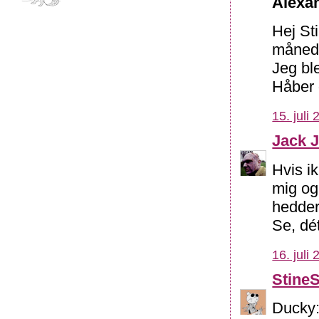
Alexan
Hej St
måned.
Jeg ble
Håber 
15. juli
Jack 
Hvis i
mig og
hedder
Se, dét
16. juli
Stine
Ducky