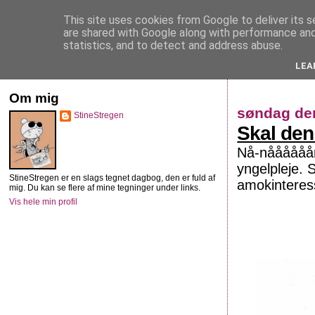
This site uses cookies from Google to deliver its s
StineStregen
are shared with Google along with performance and 
statistics, and to detect and address abuse.
LEA
Illustreret navlebeskuelse
Om mig
søndag den
StineStregen
Skal den 
Nå-nåååååårh
yngelpleje. 
StineStregen er en slags tegnet dagbog, den er fuld af
amokinteress
mig. Du kan se flere af mine tegninger under links.
Vis hele min profil