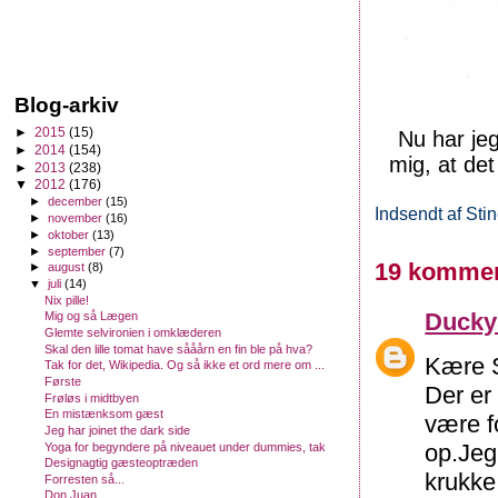
Blog-arkiv
►
2015
(15)
Nu har jeg
►
2014
(154)
mig, at det
►
2013
(238)
▼
2012
(176)
►
december
(15)
Indsendt af
Sti
►
november
(16)
►
oktober
(13)
►
september
(7)
19 kommen
►
august
(8)
▼
juli
(14)
Nix pille!
Ducky
Mig og så Lægen
Glemte selvironien i omklæderen
Skal den lille tomat have sååårn en fin ble på hva?
Kære 
Tak for det, Wikipedia. Og så ikke et ord mere om ...
Første
Der er
Frøløs i midtbyen
En mistænksom gæst
være f
Jeg har joinet the dark side
op.Jeg
Yoga for begyndere på niveauet under dummies, tak
Designagtig gæsteoptræden
krukke
Forresten så...
Don Juan