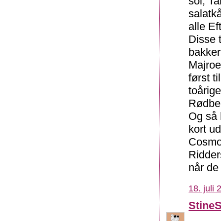
soi, T
salatk
alle E
Disse 
bakker
Majroe
først t
toårig
Rødbed
Og så 
kort ud
Cosmos
Ridder
når de
18. juli
Stine