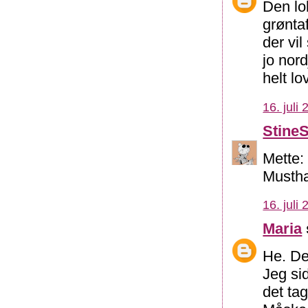
Den lo
grøntaf
der vi
jo nord
helt lo
16. juli
Stine
Mette:
Musth
16. juli
Maria
He. De
Jeg sid
det tag