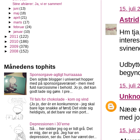
Stine afslører: Ja, vi er sammen!
15. juli
►
juni
(13)
►
maj
(18)
Astrid
►
april
(21)
►
marts
(17)
►
februar
(24)
Hm tja
►
januar
(10)
►
2011
(122)
intere
►
2010
(186)
►
2009
(378)
svinend
►
2008
(152)
Udbytte
Månedens tophits
begynde
Sponsorgave-agtigt hurraaaaa
Den sidste blogger i universet hopper
med på sponsorgaveræset - men med
15. juli
fuld narcissisme i behold. Jo jo, det kan
godt lade sig gøre. I pre...
Unkn
Til fals for chokolade - kom og vind
(Jo jo, der ér en konkurrence - jeg skal
Nææ de
bare lige snakke af først) Det viste sig
heldigvis, at det bare var min port...
med jo
Depressionen i 30’erne
Så… her sidder jeg og er lidt grå. Det
15. juli
er mig, der er grå. Jeg har en
depression, ser du. Den har været der...