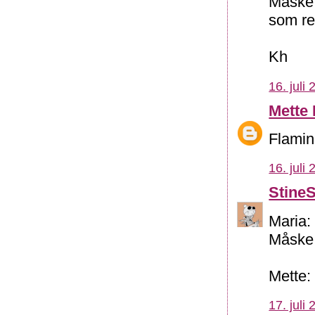
Måske e
som re
Kh
16. juli
Mette
Flamin
16. juli
Stine
Maria:
Måske 
Mette:
17. juli