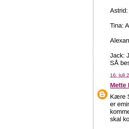
Astrid:
Tina: 
Alexan
Jack: 
SÅ besv
16. juli
Mette
Kære S
er emin
kommen
skal k