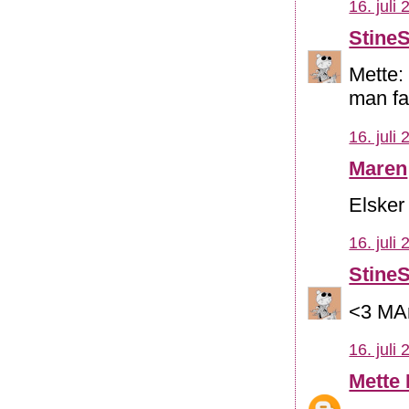
16. juli
Stine
Mette:
man fa
16. juli
Maren
Elsker 
16. juli
Stine
<3 MA
16. juli
Mette