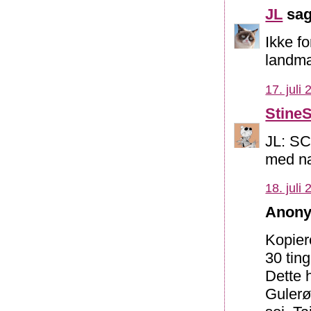
JL
sag
Ikke f
landmæ
17. juli
Stine
JL: SC
med næ
18. juli
Anony
Kopier
30 ting
Dette h
Gulerød