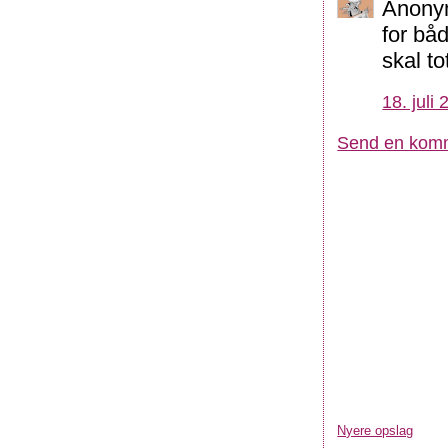
Anonym
for bå
skal to
18. juli
Send en kom
Nyere opslag