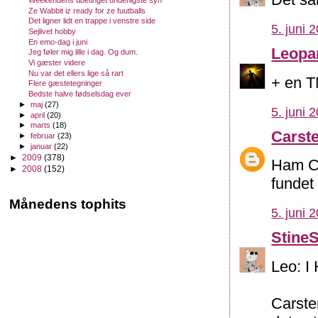
Weekendens ubetinget underligste syn
Ze Wabbit iz ready for ze fuutballs
Det ligner lidt en trappe i venstre side
5. juni 
Sejlivet hobby
En emo-dag i juni
Leopa
Jeg føler mig lille i dag. Og dum.
Vi gæster videre
Nu var det ellers lige så rart
+ en T
Flere gæstetegninger
Bedste halve fødselsdag ever
►
maj
(27)
5. juni 
►
april
(20)
►
marts
(18)
Carst
►
februar
(23)
►
januar
(22)
►
2009
(378)
Ham Ca
►
2008
(152)
fundet 
Månedens tophits
5. juni 
Stine
Leo: I
Carste