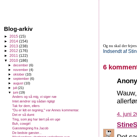
Blog-arkiv
►
2015
(15)
►
2014
(154)
Og nu skal der fejre
►
2013
(238)
Indsendt af
Sti
►
2012
(176)
►
2011
(122)
▼
2010
(186)
6 komment
►
december
(6)
►
november
(4)
►
oktober
(10)
►
september
(6)
Anony
►
august
(10)
►
juli
(21)
Wauw, 
▼
juni
(19)
Anders og så mig, vi siger næ
allerfø
Intet ændrer sig sådan rigtigt
Tak for dem, ellers
"Du er lidt en tegning," var Annes kommentar.
4. juni 
Det er så dumt
Ting, som jeg har lært på en uge
Stine
Buh, cowgirl
Gæstetegning fra Jacob
De bedste gæster...
Det sa