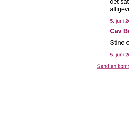
det sa
alligeve
5. juni 
Cav B
Stine e
5. juni 
Send en kom