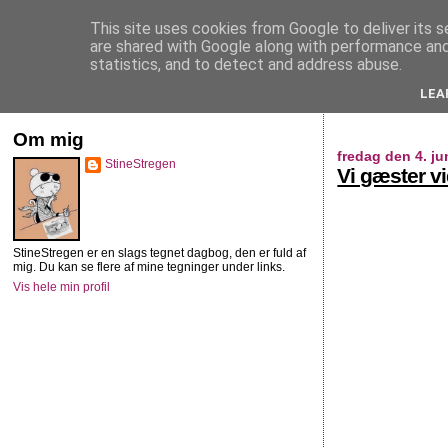
This site uses cookies from Google to deliver its s
StineStregen
are shared with Google along with performance and 
statistics, and to detect and address abuse.
LEA
Illustreret navlebeskuelse
Om mig
fredag den 4. ju
StineStregen
Vi gæster v
StineStregen er en slags tegnet dagbog, den er fuld af
mig. Du kan se flere af mine tegninger under links.
Vis hele min profil