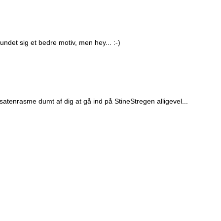
det sig et bedre motiv, men hey... :-)
satenrasme dumt af dig at gå ind på StineStregen alligevel...