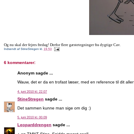
Og nu skal der fejres fredag! Derfor flere gæstetegninger fra dygtige Cav.
Indsendt af
StineStregen
kl.
19.53
6 kommentarer:
Anonym sagde ...
Wauw, det er da en trofast læser, med en reference til dit alle
4. juni 2010 kl. 22.07
StineStregen
sagde ...
Det sammen kunne man sige om dig :)
5. juni 2010 kl. 00.09
Leoparddrengen
sagde ...
+ en TMNT-Stine. Sgidda meget cool!