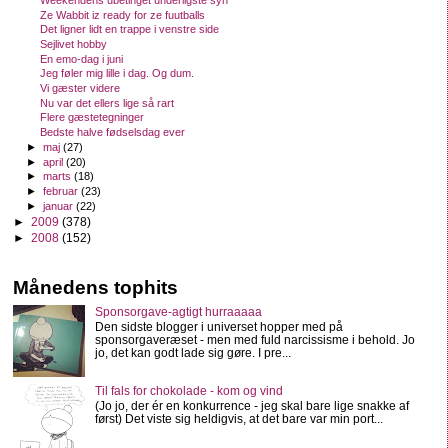
Weekendens ubetinget underligste syn
Ze Wabbit iz ready for ze fuutballs
Det ligner lidt en trappe i venstre side
Sejlivet hobby
En emo-dag i juni
Jeg føler mig lille i dag. Og dum.
Vi gæster videre
Nu var det ellers lige så rart
Flere gæstetegninger
Bedste halve fødselsdag ever
►
maj
(27)
►
april
(20)
►
marts
(18)
►
februar
(23)
►
januar
(22)
►
2009
(378)
►
2008
(152)
Månedens tophits
Sponsorgave-agtigt hurraaaaa
Den sidste blogger i universet hopper med på
sponsorgaveræset - men med fuld narcissisme i behold. Jo
jo, det kan godt lade sig gøre. I pre...
Til fals for chokolade - kom og vind
(Jo jo, der ér en konkurrence - jeg skal bare lige snakke af
først) Det viste sig heldigvis, at det bare var min port...