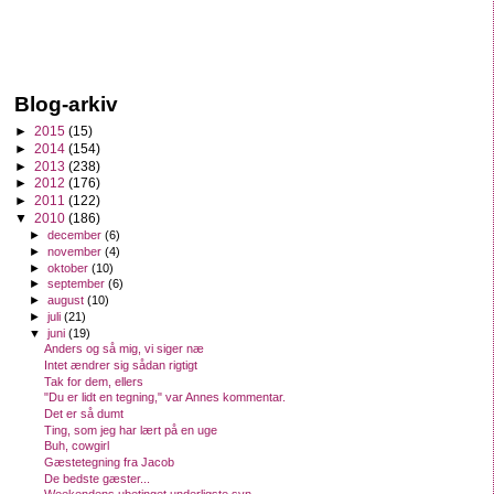
Blog-arkiv
►
2015
(15)
►
2014
(154)
►
2013
(238)
►
2012
(176)
►
2011
(122)
▼
2010
(186)
►
december
(6)
►
november
(4)
►
oktober
(10)
►
september
(6)
►
august
(10)
►
juli
(21)
▼
juni
(19)
Anders og så mig, vi siger næ
Intet ændrer sig sådan rigtigt
Tak for dem, ellers
"Du er lidt en tegning," var Annes kommentar.
Det er så dumt
Ting, som jeg har lært på en uge
Buh, cowgirl
Gæstetegning fra Jacob
De bedste gæster...