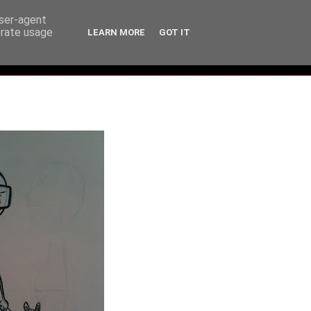
user-agent
erate usage
LEARN MORE
GOT IT