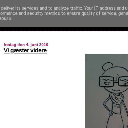
deliver its services and to analyze traffic. Your IP address and 
formance and security metrics to ensure quality of service, gen
abuse.
fredag den 4. juni 2010
Vi gæster videre