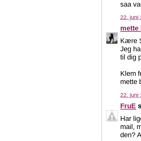
saa va
22. juni
mette
Kære 
Jeg har
til dig
Klem f
mette 
22. juni
FruE
s
Har lig
mail, 
den? A