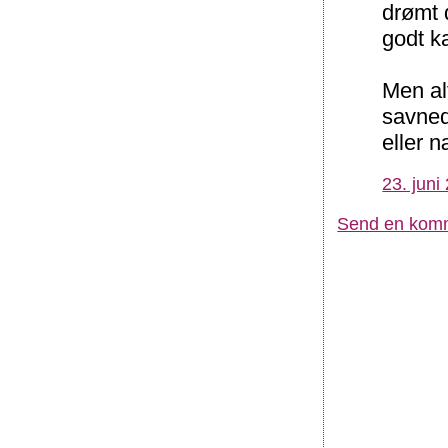
drømt 
godt k
Men al
savned
eller 
23. juni
Send en kom