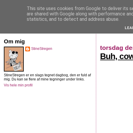
This site uses cookies from Google to deliver its s
StineStregen
are shared with Google along with performance and 
statistics, and to detect and address abuse.
LEA
Illustreret navlebeskuelse
Om mig
torsdag de
StineStregen
Buh, cow
StineStregen er en slags tegnet dagbog, den er fuld af
mig. Du kan se flere af mine tegninger under links.
Vis hele min profil