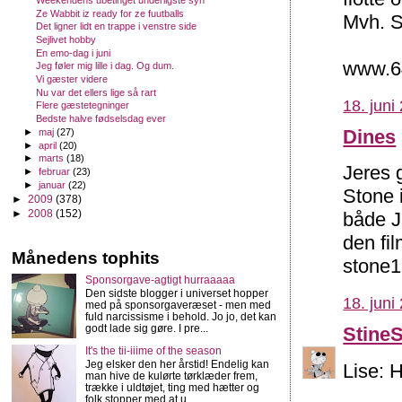
Weekendens ubetinget underligste syn
Ze Wabbit iz ready for ze fuutballs
Mvh. S
Det ligner lidt en trappe i venstre side
Sejlivet hobby
En emo-dag i juni
www.6
Jeg føler mig lille i dag. Og dum.
Vi gæster videre
Nu var det ellers lige så rart
18. juni
Flere gæstetegninger
Bedste halve fødselsdag ever
Dines
►
maj
(27)
►
april
(20)
►
marts
(18)
Jeres 
►
februar
(23)
►
januar
(22)
Stone 
►
2009
(378)
►
2008
(152)
både J
den fi
Månedens tophits
stone
Sponsorgave-agtigt hurraaaaa
Den sidste blogger i universet hopper
18. juni
med på sponsorgaveræset - men med
fuld narcissisme i behold. Jo jo, det kan
godt lade sig gøre. I pre...
Stine
It's the tii-iiime of the season
Jeg elsker den her årstid! Endelig kan
Lise: H
man hive de kulørte tørklæder frem,
trække i uldtøjet, ting med hætter og
folk stopper med at u...