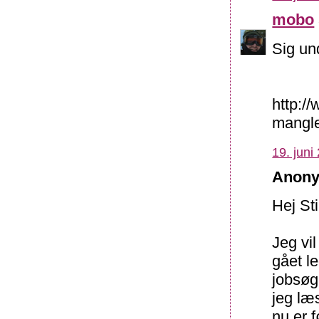
mobo
Sig un
http:/
mangle
19. juni
Anony
Hej St
Jeg vil
gået le
jobsøg
jeg læs
nu er fø