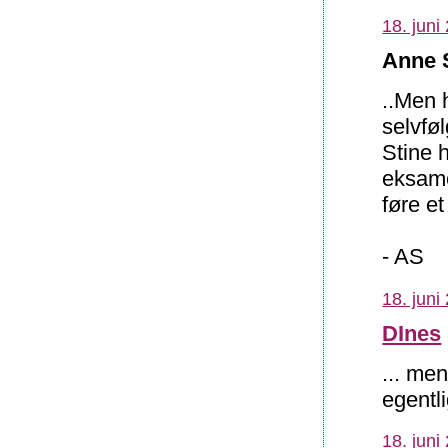
18. juni
Anne S
..Men 
selvføl
Stine h
eksame
føre et
- AS
18. juni
DInes
... me
egentli
18. juni