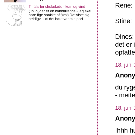
Rene: 
Til fals for chokolade - kom og vind
(Jo jo, der ér en konkurrence - jeg skal
bare lige snakke af først) Det viste sig
heldigvis, at det bare var min port...
Stine: 
Dines:
det er 
opfatte
18. juni
Anony
du ryg
- mett
18. juni
Anony
Ihhh h