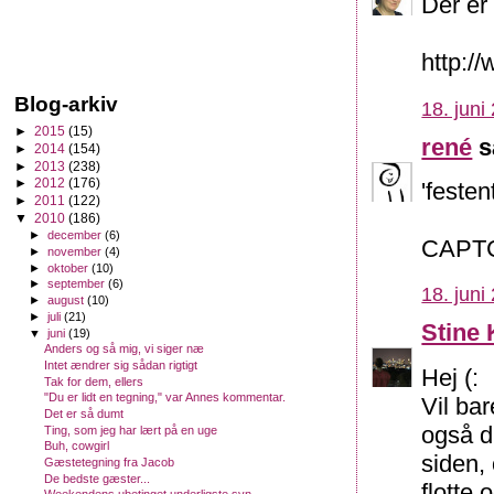
Der er
http:/
Blog-arkiv
18. juni
►
2015
(15)
rené
s
►
2014
(154)
►
2013
(238)
►
2012
(176)
'festen
►
2011
(122)
▼
2010
(186)
►
december
(6)
CAPTCH
►
november
(4)
►
oktober
(10)
►
september
(6)
18. juni
►
august
(10)
►
juli
(21)
Stine 
▼
juni
(19)
Anders og så mig, vi siger næ
Intet ændrer sig sådan rigtigt
Hej (:
Tak for dem, ellers
"Du er lidt en tegning," var Annes kommentar.
Vil bar
Det er så dumt
også di
Ting, som jeg har lært på en uge
Buh, cowgirl
siden,
Gæstetegning fra Jacob
De bedste gæster...
flotte