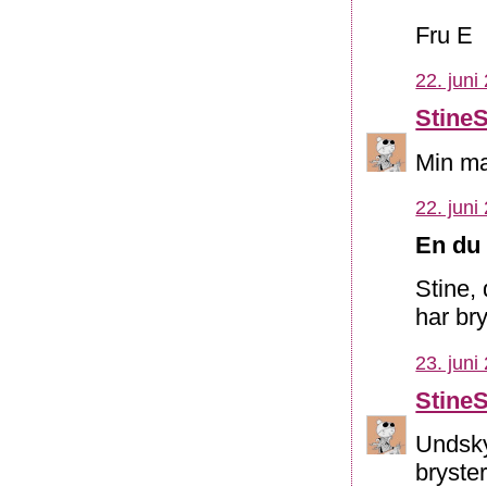
Fru E
22. juni
Stine
Min ma
22. juni
En du 
Stine,
har bry
23. juni
Stine
Undsky
bryster