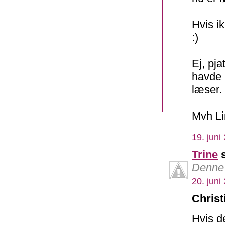
Hvis ik
:)
Ej, pja
havde b
læser.
Mvh L
19. juni
Trine
s
Denne 
20. juni
Christ
Hvis d