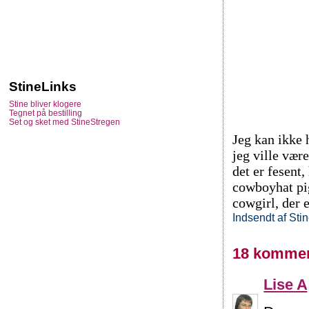
StineLinks
Stine bliver klogere
Tegnet på bestilling
Set og sket med StineStregen
Jeg kan ikke 
jeg ville vær
det er fesent
cowboyhat pige
cowgirl, der 
Indsendt af
Sti
18 kommen
Lise A