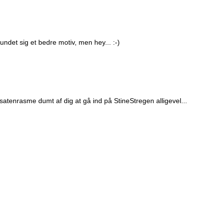
det sig et bedre motiv, men hey... :-)
satenrasme dumt af dig at gå ind på StineStregen alligevel...