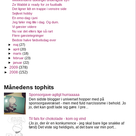
Weekendens ubetinget underligste syn
Ze Wabbit iz ready for ze fuutballs
Det ligner lidt en trappe i venstre side
Sejlivet hobby
En emo-dag i juni
Jeg føler mig lille i dag. Og dum.
Vi gæster videre
Nu var det ellers lige så rart
Flere gæstetegninger
Bedste halve fødselsdag ever
►
maj
(27)
►
april
(20)
►
marts
(18)
►
februar
(23)
►
januar
(22)
►
2009
(378)
►
2008
(152)
Månedens tophits
Sponsorgave-agtigt hurraaaaa
Den sidste blogger i universet hopper med på
sponsorgaveræset - men med fuld narcissisme i behold. Jo
jo, det kan godt lade sig gøre. I pre...
Til fals for chokolade - kom og vind
(Jo jo, der ér en konkurrence - jeg skal bare lige snakke af
først) Det viste sig heldigvis, at det bare var min port...