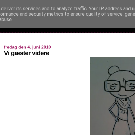
deliver its services and to analyze traffic. Your IP address and 
formance and security metrics to ensure quality of service, gen
abuse.
fredag den 4. juni 2010
Vi gæster videre