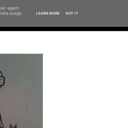
user-agent
erate usage
LEARN MORE
GOT IT