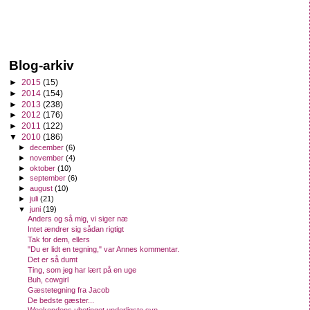
Blog-arkiv
►
2015
(15)
►
2014
(154)
►
2013
(238)
►
2012
(176)
►
2011
(122)
▼
2010
(186)
►
december
(6)
►
november
(4)
►
oktober
(10)
►
september
(6)
►
august
(10)
►
juli
(21)
▼
juni
(19)
Anders og så mig, vi siger næ
Intet ændrer sig sådan rigtigt
Tak for dem, ellers
"Du er lidt en tegning," var Annes kommentar.
Det er så dumt
Ting, som jeg har lært på en uge
Buh, cowgirl
Gæstetegning fra Jacob
De bedste gæster...