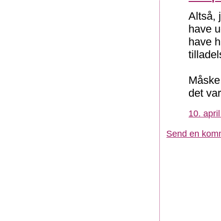
Altså, 
have u
have 
tillade
Måske 
det va
10. apri
Send en kom