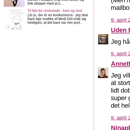
(Men h
folk stopper med at u...
mailbox
Til fals for chokolade - kom og vind
(Jo jo, der ér en konkurrence - jeg skal
bare lige snakke af først) Det viste sig
9. april
heldigvis, at det bare var min port...
Uden 
Jeg håb
9. april
Annet
Jeg vi
at stor
lidt do
super g
det hel
9. april
Ninap