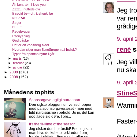
Rock'n'roll - not so much
Åh kontrakt, I love you
Jeg tr
Zzzz... nuttede dyr
It could be - oh, it should be
var ren
NOVRA!
Søger
grådige
HILFE!
Redebygger
Efterlysning
9. april
God påske
Det er en vanskelig alder
rené
s
Hvordan siger man StineStregen på Indisk?
Typer fra spontan bytur i går
►
marts
(18)
Jeg vil
►
februar
(23)
►
januar
(22)
nu skal
►
2009
(378)
►
2008
(152)
9. april
Månedens tophits
Stine
Sponsorgave-agtigt hurraaaaa
Warmin
Den sidste blogger i universet hopper
med på sponsorgaveræset - men med
fuld narcissisme i behold. Jo jo, det kan
godt lade sig gøre. I pre...
Faster+
It's the tii-iiime of the season
Jeg elsker den her årstid! Endelig kan
man hive de kulørte tørklæder frem,
trække i uldtøjet, ting med hætter og