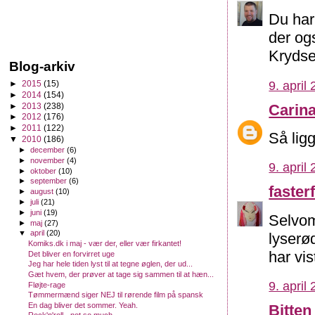
Du har
der og
Krydser
Blog-arkiv
9. april
►
2015
(15)
►
2014
(154)
►
2013
(238)
Carin
►
2012
(176)
►
2011
(122)
Så ligg
▼
2010
(186)
►
december
(6)
►
november
(4)
9. april
►
oktober
(10)
►
september
(6)
fasterf
►
august
(10)
►
juli
(21)
►
juni
(19)
Selvom
►
maj
(27)
▼
april
(20)
lyserø
Komiks.dk i maj - vær der, eller vær firkantet!
har vis
Det bliver en forvirret uge
Jeg har hele tiden lyst til at tegne øglen, der ud...
Gæt hvem, der prøver at tage sig sammen til at hæn...
9. april
Fløjte-rage
Tømmermænd siger NEJ til rørende film på spansk
En dag bliver det sommer. Yeah.
Bitten