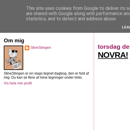
This site uses cookies from Google to deliver its s
StineStregen
are shared with Google along with performance and 
statistics, and to detect and address abuse.
LEA
Illustreret navlebeskuelse
Om mig
torsdag den
StineStregen
NOVRA!
StineStregen er en slags tegnet dagbog, den er fuld af
mig. Du kan se flere af mine tegninger under links.
Vis hele min profil