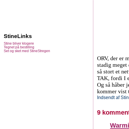
StineLinks
Stine bliver klogere
Tegnet på bestilling
Set og sket med StineStregen
ORV, der er 
stadig meget 
så stort et ne
TAK, fordi I 
Og så håber j
kommer vist ti
Indsendt af
Sti
9 komment
Warm