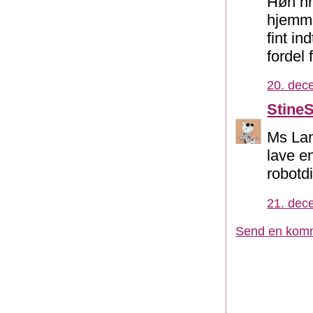
Høh hr
hjemme
fint i
fordel 
20. dec
Stine
Ms Lan
lave en
robotd
21. dec
Send en kom