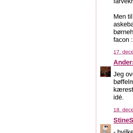
farvek
Men til
askebæ
børneh
facon 
17. dec
Ander
Jeg ov
bøffel
kærest
idé.
18. dec
Stine
- hvilk