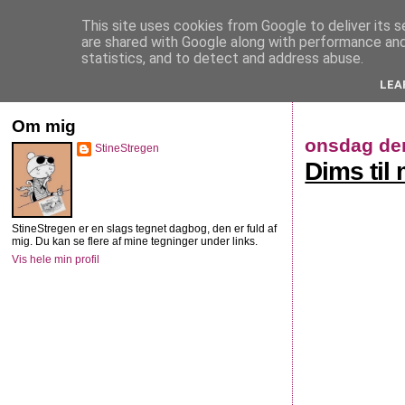
This site uses cookies from Google to deliver its s
StineStregen
are shared with Google along with performance and 
statistics, and to detect and address abuse.
LEA
Illustreret navlebeskuelse
Om mig
onsdag de
StineStregen
Dims til m
StineStregen er en slags tegnet dagbog, den er fuld af
mig. Du kan se flere af mine tegninger under links.
Vis hele min profil