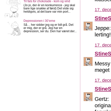
Til fals for chokolade - kom og vind
(Jo jo, der ér en konkurrence - jeg skal
bare lige snakke af først) Det viste sig
17. dec
heldigvis, at det bare var min port...
Stine
Depressionen i 30’erne
Så… her sidder jeg og er lidt grå. Det
Jeppe: 
er mig, der er grå. Jeg har en
depression, ser du. Den har været der...
lerting
17. dec
Stine
Messy M
meget 
17. dec
Stine
Gertz: 
origina