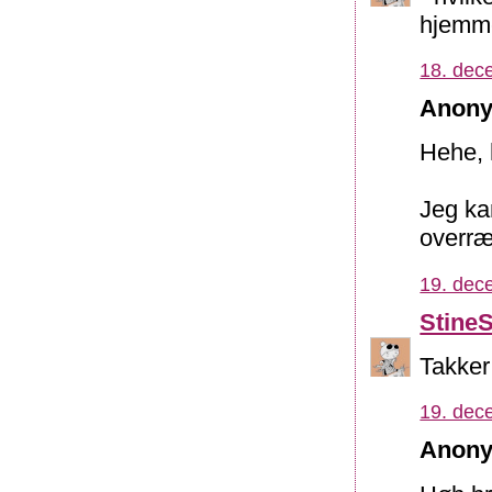
hjemm
18. dec
Anony
Hehe, 
Jeg kan
overræ
19. dec
Stine
Takker 
19. dec
Anony