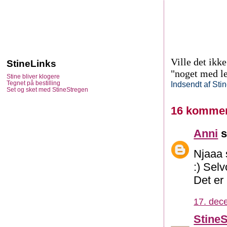
Ville det ikk
StineLinks
"noget med ler
Stine bliver klogere
Tegnet på bestilling
Indsendt af
Sti
Set og sket med StineStregen
16 kommen
Anni
s
Njaaa s
:) Selv
Det er 
17. dec
Stine