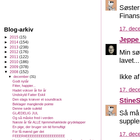
Søster
Finansk
17. dec
Blog-arkiv
►
2015
(15)
Jeppe
►
2014
(154)
►
2013
(238)
Min søs
►
2012
(176)
►
2011
(122)
lavet...
►
2010
(186)
►
2009
(378)
▼
2008
(152)
Ikke af
▼
december
(31)
Godt nytår
Fitter, happier...
17. dec
Hadet vokser år for år
Undskyld Fatter Eskil
Stine
Den slags kræver et soundtrack
Beklager manglende pointe
Denne søde suletid
Så må 
GLÆDELIG JUL
Og så måske fred i verden
supple
Næste år får ALLE hjemmehæklede grydelapper
En pige, der bruger sin tid fornuftigt
For få mænd gør det
17. dec
FEEERIIEEEEEEEEEEEEEEEEEE