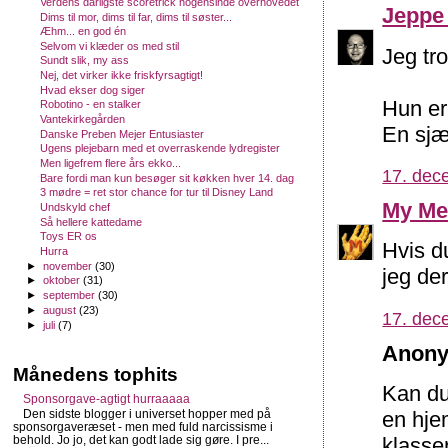
Verdens dårligste scoretrick nogensinde overhovedet
Jeppe
Dims til mor, dims til far, dims til søster...
Æhm... en god én
Selvom vi klæder os med stil
Jeg tr
Sundt slik, my ass
Nej, det virker ikke friskfyrsagtigt!
Hvad ekser dog siger
Hun er
Robotino - en stalker
Vantekirkegården
En sjæ
Danske Preben Mejer Entusiaster
Ugens plejebarn med et overraskende lydregister
Men ligefrem flere års ekko...
17. dec
Bare fordi man kun besøger sit køkken hver 14. dag
3 mødre = ret stor chance for tur til Disney Land
My Me
Undskyld chef
Så hellere kattedame
Toys ER os
Hvis d
Hurra
►
november
(30)
jeg der
►
oktober
(31)
►
september
(30)
►
august
(23)
17. dec
►
juli
(7)
Anony
Månedens tophits
Kan du
Sponsorgave-agtigt hurraaaaa
en hje
Den sidste blogger i universet hopper med på
sponsorgaveræset - men med fuld narcissisme i
klasse
behold. Jo jo, det kan godt lade sig gøre. I pre...