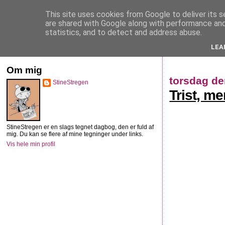
This site uses cookies from Google to deliver its s
StineStregen
are shared with Google along with performance and 
statistics, and to detect and address abuse.
LEA
Illustreret navlebeskuelse
Om mig
torsdag de
StineStregen
Trist, m
StineStregen er en slags tegnet dagbog, den er fuld af
mig. Du kan se flere af mine tegninger under links.
Vis hele min profil