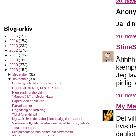
20. nov
Anony
Ja, din
Blog-arkiv
20. nov
►
2015
(15)
►
2014
(154)
Stine
►
2013
(238)
►
2012
(176)
►
2011
(122)
Åhhhh n
►
2010
(186)
►
2009
(378)
kæmpe 
▼
2008
(152)
Jeg lav
►
december
(31)
▼
november
(30)
pinlig
Det begyndte ikke at regne mænd
Robin Giftekniv og Kirsten Hood
Pausefisk, undskyld
20. nov
"Måge på is" af Moder Natur
Papirdugen er din ven
My Me
Farvel farmor
Dog stadig en lortedag
Tid til forandring?
Det vi
Kig væk, hvis du hader julenostalgi, der starter i...
Sæsonens flyttefirma eller den perfekte forbrydelse?
hvis de
Trist, men sandt
daglig
Min pizzamand kan banke din pizzamand