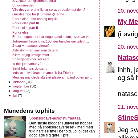
SÅ slutter det grumme efterår
Emo-måneden
Ville det være uhøfligt at spraye rodalon på dem?
20. nov
Gæstestribe fra (Hummus-)Hanne
Forkølelse - the end og tequila
My Me
Forkølelse part III
Forkølelse part II
(i øvri
Forkølelse
Er der nogen, der har nogen anelse om, hvordan vi ...
Jubilæum! Tegning nr. 100, der handler om tallet h...
20. nov
J-dag = massepsykose?
Alderdom - en smitsom tilstand
Ellers er jeg utroligt fattet
Natas
En Ninjahævner ser rødt
Is this just fantasy?
ihhh, 
Send link, hvis du gør...
Indsæt selv kikset temamusik fra Friends
og så 
Men jeg manglede altså et plastikarmbånd og en jak...
►
oktober
(31)
►
september
(30)
►
august
(23)
natas
►
juli
(7)
21. nov
Månedens tophits
Stine
Sponsorgave-agtigt hurraaaaa
Den sidste blogger i universet hopper
med på sponsorgaveræset - men med
Jeg sv
fuld narcissisme i behold. Jo jo, det kan
godt lade sig gøre. I pre...
alligeve