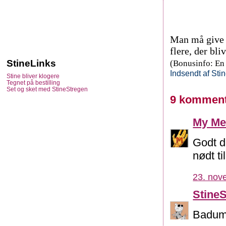
Man må give 
flere, der bl
StineLinks
(Bonusinfo: En 
Indsendt af
Sti
Stine bliver klogere
Tegnet på bestilling
Set og sket med StineStregen
9 komment
My Me
Godt du
nødt ti
23. nov
Stine
Badum