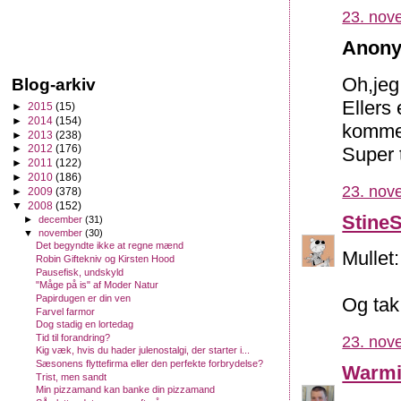
23. nov
Anony
Oh,jeg 
Blog-arkiv
Ellers 
►
2015
(15)
►
2014
(154)
kommer
►
2013
(238)
►
2012
(176)
Super 
►
2011
(122)
►
2010
(186)
23. nov
►
2009
(378)
▼
2008
(152)
Stine
►
december
(31)
▼
november
(30)
Det begyndte ikke at regne mænd
Mullet:
Robin Giftekniv og Kirsten Hood
Pausefisk, undskyld
"Måge på is" af Moder Natur
Papirdugen er din ven
Og tak 
Farvel farmor
Dog stadig en lortedag
Tid til forandring?
23. nov
Kig væk, hvis du hader julenostalgi, der starter i...
Sæsonens flyttefirma eller den perfekte forbrydelse?
Warm
Trist, men sandt
Min pizzamand kan banke din pizzamand