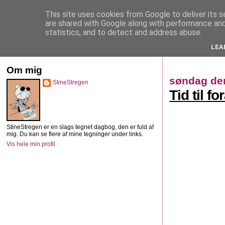
This site uses cookies from Google to deliver its s
StineStregen
are shared with Google along with performance and 
statistics, and to detect and address abuse.
LEA
Illustreret navlebeskuelse
Om mig
søndag de
StineStregen
Tid til f
StineStregen er en slags tegnet dagbog, den er fuld af
mig. Du kan se flere af mine tegninger under links.
Vis hele min profil