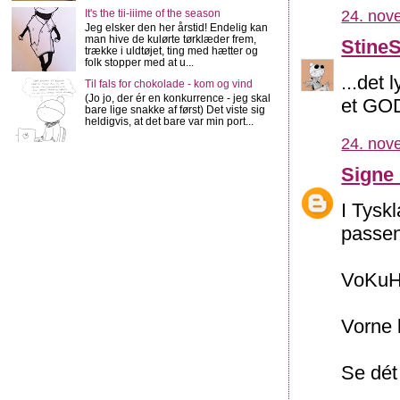
24. nov
It's the tii-iiime of the season
Jeg elsker den her årstid! Endelig kan
man hive de kulørte tørklæder frem,
Stine
trække i uldtøjet, ting med hætter og
folk stopper med at u...
...det 
Til fals for chokolade - kom og vind
(Jo jo, der ér en konkurrence - jeg skal
et GOD
bare lige snakke af først) Det viste sig
heldigvis, at det bare var min port...
24. nov
Signe
I Tysk
passend
VoKuH
Vorne 
Se dét