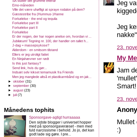
SÅ slutter det grumme efterår
Jeg va
Emo-måneden
kiggede
Ville det være uhøfligt at spraye rodalon på dem?
Gæstestribe fra (Hummus-)Hanne
Forkølelse - the end og tequila
Forkølelse part III
Jeg ke
Forkølelse part II
Forkølelse
nakke"
Er der nogen, der har nogen anelse om, hvordan vi ...
Jubilæum! Tegning nr. 100, der handler om tallet h...
J-dag = massepsykose?
23. nov
Alderdom - en smitsom tilstand
Ellers er jeg utroligt fattet
My Me
En Ninjahævner ser rødt
Is this just fantasy?
Send link, hvis du gør...
Jam de
Indsæt selv kikset temamusik fra Friends
'mulle
Men jeg manglede altså et plastikarmbånd og en jak...
►
oktober
(31)
Smart!
►
september
(30)
►
august
(23)
►
juli
(7)
23. nov
Anony
Månedens tophits
Sponsorgave-agtigt hurraaaaa
Mullet
Den sidste blogger i universet hopper
med på sponsorgaveræset - men med
:)
fuld narcissisme i behold. Jo jo, det kan
godt lade sig gøre. I pre...